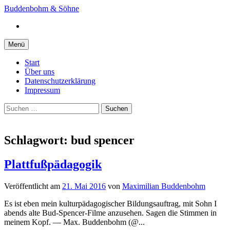
Springe
Buddenbohm & Söhne
zum
Instagram
Inhalt
Menü
Start
Über uns
Datenschutzerklärung
Impressum
Suchen
nach:
Schlagwort:
bud spencer
Plattfußpädagogik
Veröffentlicht
am
21. Mai 2016
von
Maximilian Buddenbohm
Es ist eben mein kulturpädagogischer Bildungsauftrag, mit Sohn I
abends alte Bud-Spencer-Filme anzusehen. Sagen die Stimmen in
meinem Kopf. — Max. Buddenbohm (@...