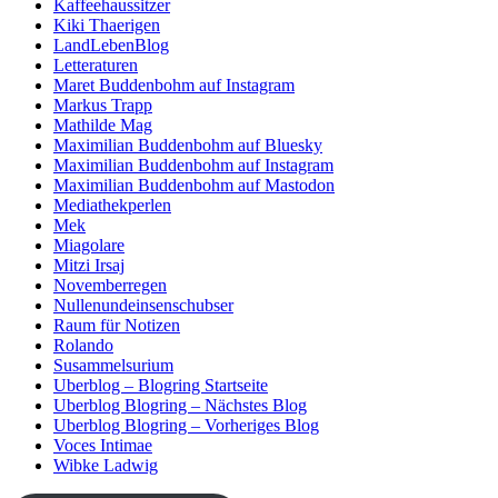
Kaffeehaussitzer
Kiki Thaerigen
LandLebenBlog
Letteraturen
Maret Buddenbohm auf Instagram
Markus Trapp
Mathilde Mag
Maximilian Buddenbohm auf Bluesky
Maximilian Buddenbohm auf Instagram
Maximilian Buddenbohm auf Mastodon
Mediathekperlen
Mek
Miagolare
Mitzi Irsaj
Novemberregen
Nullenundeinsenschubser
Raum für Notizen
Rolando
Susammelsurium
Uberblog – Blogring Startseite
Uberblog Blogring – Nächstes Blog
Uberblog Blogring – Vorheriges Blog
Voces Intimae
Wibke Ladwig