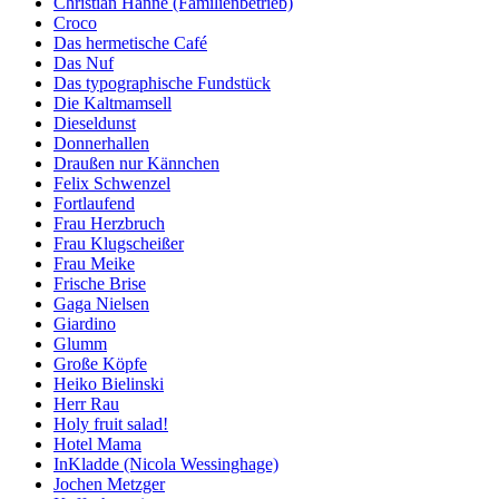
Christian Hanne (Familienbetrieb)
Croco
Das hermetische Café
Das Nuf
Das typographische Fundstück
Die Kaltmamsell
Dieseldunst
Donnerhallen
Draußen nur Kännchen
Felix Schwenzel
Fortlaufend
Frau Herzbruch
Frau Klugscheißer
Frau Meike
Frische Brise
Gaga Nielsen
Giardino
Glumm
Große Köpfe
Heiko Bielinski
Herr Rau
Holy fruit salad!
Hotel Mama
InKladde (Nicola Wessinghage)
Jochen Metzger