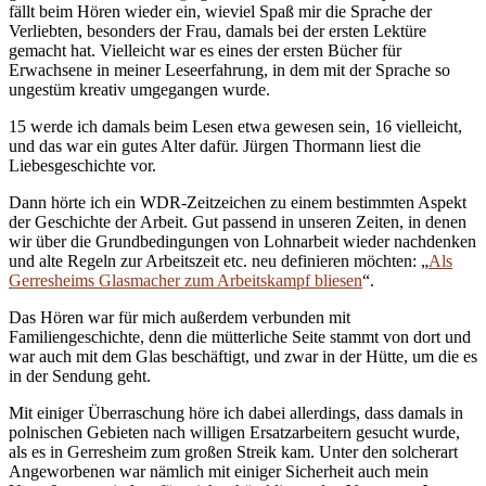
fällt beim Hören wieder ein, wieviel Spaß mir die Sprache der
Verliebten, besonders der Frau, damals bei der ersten Lektüre
gemacht hat. Vielleicht war es eines der ersten Bücher für
Erwachsene in meiner Leseerfahrung, in dem mit der Sprache so
ungestüm kreativ umgegangen wurde.
15 werde ich damals beim Lesen etwa gewesen sein, 16 vielleicht,
und das war ein gutes Alter dafür. Jürgen Thormann liest die
Liebesgeschichte vor.
Dann hörte ich ein WDR-Zeitzeichen zu einem bestimmten Aspekt
der Geschichte der Arbeit. Gut passend in unseren Zeiten, in denen
wir über die Grundbedingungen von Lohnarbeit wieder nachdenken
und alte Regeln zur Arbeitszeit etc. neu definieren möchten: „
Als
Gerresheims Glasmacher zum Arbeitskampf bliesen
“.
Das Hören war für mich außerdem verbunden mit
Familiengeschichte, denn die mütterliche Seite stammt von dort und
war auch mit dem Glas beschäftigt, und zwar in der Hütte, um die es
in der Sendung geht.
Mit einiger Überraschung höre ich dabei allerdings, dass damals in
polnischen Gebieten nach willigen Ersatzarbeitern gesucht wurde,
als es in Gerresheim zum großen Streik kam. Unter den solcherart
Angeworbenen war nämlich mit einiger Sicherheit auch mein