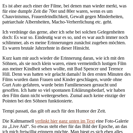
Es ist aber auch einer der Filme, bei denen man wieder merkt, was
für eine dumpfe Zeit die 70er und 80er waren, wenn es um
Chauvinismus, Frauenfeindlichkeit, Gewalt gegen Minderheiten,
patriarchale Albernheiten, Macho-Verherrlichung etc. geht.
Ich verdränge das gerne, aber ich sehe bei solchen Gelegenheiten
doch: Es war so. Eindeutig war es so, und es war auch immer noch
schlimmer, als es meine Erinnerungen zunächst zugeben möchten.
Es waren brutale Jahrzehnte in dieser Hinsicht.
Kurz kam mir auch wieder die Erinnerung daran, wie ich mit den
Söhnen, als sie noch klein waren, einen vermeintlich lustigen Film
aus meiner Kindheit sehen wollte, mit Bud Spencer und Terence
Hill. Denn was hatten wir gelacht damals! In den ersten Minuten des
Films wurden dann Frauen und Kinder geschlagen, wurde ohne
Gurt Auto gefahren, wurde beim Familienessen geraucht und
gesoffen. Ich hatte so viel spontanen Erklärungsbedarf, wir haben
den Film dann nicht weitergesehen. Zumal auch keine einzige der
Pointen bei den Söhnen funktionierte.
Tempi passati, das gilt oft auch für den Humor der Zeit.
Die Kaltmamsell
verlinkt hier ganz unten im Text
eine Foto-Galerie
zu „Live Aid“. So etwas steht eher für das Bild der Epoche, an das
ich mich freiwillig erinnern möchte. Man biegt es sich eben alles