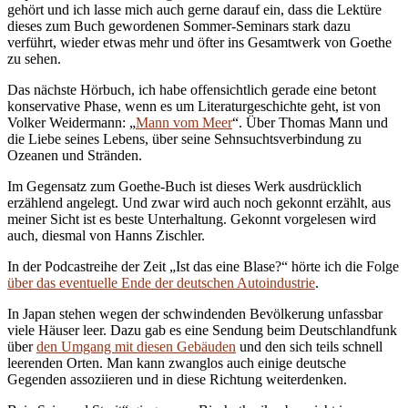
gehört und ich lasse mich auch gerne darauf ein, dass die Lektüre
dieses zum Buch gewordenen Sommer-Seminars stark dazu
verführt, wieder etwas mehr und öfter ins Gesamtwerk von Goethe
zu sehen.
Das nächste Hörbuch, ich habe offensichtlich gerade eine betont
konservative Phase, wenn es um Literaturgeschichte geht, ist von
Volker Weidermann: „
Mann vom Meer
“. Über Thomas Mann und
die Liebe seines Lebens, über seine Sehnsuchtsverbindung zu
Ozeanen und Stränden.
Im Gegensatz zum Goethe-Buch ist dieses Werk ausdrücklich
erzählend angelegt. Und zwar wird auch noch gekonnt erzählt, aus
meiner Sicht ist es beste Unterhaltung. Gekonnt vorgelesen wird
auch, diesmal von Hanns Zischler.
In der Podcastreihe der Zeit „Ist das eine Blase?“ hörte ich die Folge
über das eventuelle Ende der deutschen Autoindustrie
.
In Japan stehen wegen der schwindenden Bevölkerung unfassbar
viele Häuser leer. Dazu gab es eine Sendung beim Deutschlandfunk
über
den Umgang mit diesen Gebäuden
und den sich teils schnell
leerenden Orten. Man kann zwanglos auch einige deutsche
Gegenden assoziieren und in diese Richtung weiterdenken.