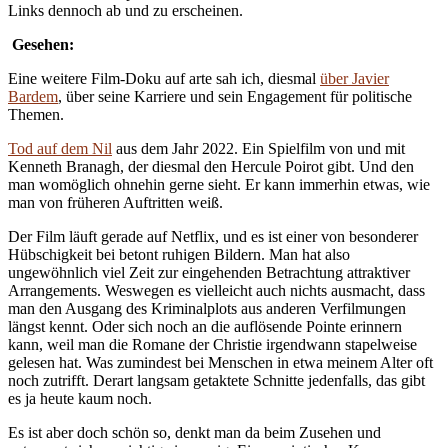
Links dennoch ab und zu erscheinen.
Gesehen:
Eine weitere Film-Doku auf arte sah ich, diesmal
über Javier
Bardem
, über seine Karriere und sein Engagement für politische
Themen.
Tod auf dem Nil
aus dem Jahr 2022. Ein Spielfilm von und mit
Kenneth Branagh, der diesmal den Hercule Poirot gibt. Und den
man womöglich ohnehin gerne sieht. Er kann immerhin etwas, wie
man von früheren Auftritten weiß.
Der Film läuft gerade auf Netflix, und es ist einer von besonderer
Hübschigkeit bei betont ruhigen Bildern. Man hat also
ungewöhnlich viel Zeit zur eingehenden Betrachtung attraktiver
Arrangements. Weswegen es vielleicht auch nichts ausmacht, dass
man den Ausgang des Kriminalplots aus anderen Verfilmungen
längst kennt. Oder sich noch an die auflösende Pointe erinnern
kann, weil man die Romane der Christie irgendwann stapelweise
gelesen hat. Was zumindest bei Menschen in etwa meinem Alter oft
noch zutrifft. Derart langsam getaktete Schnitte jedenfalls, das gibt
es ja heute kaum noch.
Es ist aber doch schön so, denkt man da beim Zusehen und