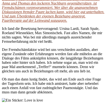
Anna und Thomas den lockeren Nachbarn gegenübersitzen, ist
Fremdschämen vorprogrammiert. Wer über die unangenehmen
Diskussionen fremder Paare lachen kann, wird hier gut unterhalten.
Und zum Überdenken der eigenen Beziehung angeregt.
Paartherapie auf der Leinwand sozusagen.
Ich fand die Besetzung hervorragend: Ursina Lardi, Sarah Spale,
Roeland Wiesnekker, Max Simonischek. Fast alles Namen, die mir
nichts sagten. Was bei mir allerdings mangels ausreichender
Fernseherfahrung nicht viel heißt.
Der Fremdschämfaktor wird bei uns verschieden ausfallen, aber
eigene Zustände oder Erfahrungen werden fast alle mühelos an die
Dialoge des Films anknüpfen können, die langjährige Beziehungen
haben oder hinter sich haben. Ich nehme sogar an, man wird ein
paar Mal anerkennend „Treffer!“ murmeln können. Denn wir
gleichen uns auch in Beziehungen oft mehr, als uns lieb ist.
Ob man das dann lustig findet, das wird am Ende auch eine Frage
der Tagesform sein. Ich habe mich amüsiert, hatte aber nebenbei
auch einen Anfall von fast zudringlicher Paarnostalgie. Und das
muss man dann gerade abkönnen.