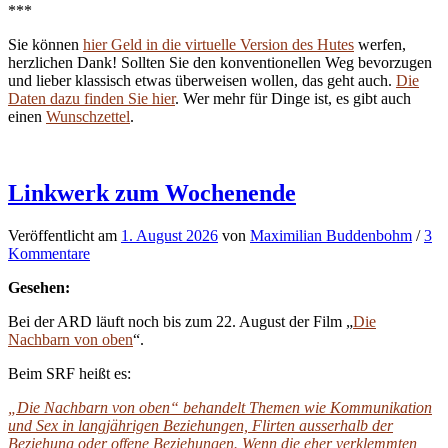
***
Sie können
hier Geld in die virtuelle Version des Hutes
werfen,
herzlichen Dank! Sollten Sie den konventionellen Weg bevorzugen
und lieber klassisch etwas überweisen wollen, das geht auch.
Die
Daten dazu finden Sie hier
. Wer mehr für Dinge ist, es gibt auch
einen
Wunschzettel
.
Linkwerk zum Wochenende
Veröffentlicht
am
1. August 2026
von
Maximilian Buddenbohm
/
3
Kommentare
Gesehen:
Bei der ARD läuft noch bis zum 22. August der Film „
Die
Nachbarn von oben
“.
Beim SRF heißt es:
„Die Nachbarn von oben“ behandelt Themen wie Kommunikation
und Sex in langjährigen Beziehungen, Flirten ausserhalb der
Beziehung oder offene Beziehungen.
Wenn die eher verklemmten