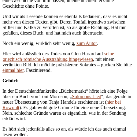
eine Geschichte von ihm passen, in eine nüchtern erzählte
Geschichte ohne Pointe.
Und wir als Lesende können es ebenfalls bedauern, dass es nicht
mehr von diesen Texten gibt. Deren Tonfall irgendwo zwischen
Stifter und Kafka zu verorten ist, so als grobe Richtung. Hat mir
gefallen, dieses Buch, und hat mich auch überrascht.
Noch ein wenig, wirklich sehr wenig,
zum Autor
.
Hier wird anlässlich des Todes von Glen Hasard auf
seine
griechisch-römische Ausstrahlung hingewiesen
, mit einem
verlinkten Bild. Ich möchte präzisieren: Sokrates – gucken Sie bitte
einmal hier
. Faszinierend.
Gehört:
In der Deutschlandfunkreihe „Büchermarkt“ hörte ich eine Folge
über ein Buch von Toni Morrison, „
Solomons Lied
“, das gerade in
neuer Übersetzung von Tanja Handels erschienen ist (
hier bei
Rowohlt
). Es gab wohl gute Gründe für eine neue Übersetzung.
Nein, schlechte Gründe waren es eigentlich, wie in der Sendung
erklärt wird.
Es hört sich jedenfalls alles so an, als würde ich das auch einmal
lesen wollen.