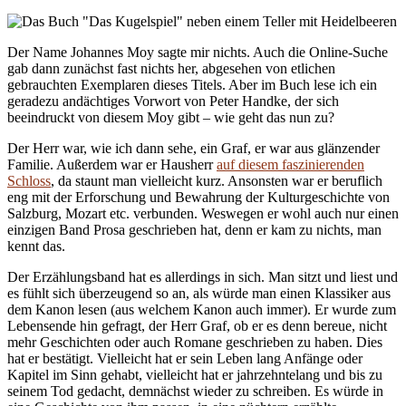
Der Name Johannes Moy sagte mir nichts. Auch die Online-Suche
gab dann zunächst fast nichts her, abgesehen von etlichen
gebrauchten Exemplaren dieses Titels. Aber im Buch lese ich ein
geradezu andächtiges Vorwort von Peter Handke, der sich
beeindruckt von diesem Moy gibt – wie geht das nun zu?
Der Herr war, wie ich dann sehe, ein Graf, er war aus glänzender
Familie. Außerdem war er Hausherr
auf diesem faszinierenden
Schloss
, da staunt man vielleicht kurz. Ansonsten war er beruflich
eng mit der Erforschung und Bewahrung der Kulturgeschichte von
Salzburg, Mozart etc. verbunden. Weswegen er wohl auch nur einen
einzigen Band Prosa geschrieben hat, denn er kam zu nichts, man
kennt das.
Der Erzählungsband hat es allerdings in sich. Man sitzt und liest und
es fühlt sich überzeugend so an, als würde man einen Klassiker aus
dem Kanon lesen (aus welchem Kanon auch immer). Er wurde zum
Lebensende hin gefragt, der Herr Graf, ob er es denn bereue, nicht
mehr Geschichten oder auch Romane geschrieben zu haben. Dies
hat er bestätigt. Vielleicht hat er sein Leben lang Anfänge oder
Kapitel im Sinn gehabt, vielleicht hat er jahrzehntelang und bis zu
seinem Tod gedacht, demnächst wieder zu schreiben. Es würde in