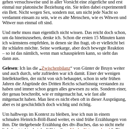
gehen versuchsweise und in aller Vorsicht eine zögerliche und erst
einmal nur platonische Beziehung ein. Sie teilen dabei experimentell
ein Bett. Nicht wegen Sex, sondern nur, um nicht jede Nacht so
verdammt einsam zu sein, wie es alte Menschen, wie es Witwen und
Witwer nun einmal oft sind.
Und mehr muss man eigentlich nicht wissen. Das reicht doch schon,
um da hineinzusehen, denke ich. Schon die ersten 15 Minuten kann
ich wärmstens empfehlen, in denen sie ihn fragt, ob er vielleicht bei
ihr schlafen möchte. Seine wortkarge, aber doch bewegte Reaktion
– so ist das nämlich, wenn man schauspielern kann, so sieht das
dann aus.
Gelesen
: Ich las die
„
Zwischenbilanz
“ von Günter de Bruyn weiter
und auch durch, sehr zufrieden war ich damit. Einer der wenigen
Intellektuellen, der nicht von sich behauptet, schon in sehr frühen
Jahren die Abgründe des Dritten Reichs scharfsinnig verstanden zu
haben und immer schon gegen alles gewesen zu sein. Sondern einer,
der genau beschreibt, wie er mitgemacht hat, wie fast alle
mitgemacht haben. Man liest es nicht eben oft in dieser Ausprägung,
aber es ist geschichtlich doch wichtig und richtig.
Um halbwegs im Kontext zu bleiben, lese ich nun in einem
schmalen Heinrich-Böll-Band weiter, es sind frühe Erzählungen von
ihm. Die titelgebende Erzählung des dtv-Buches, das so nicht mehr