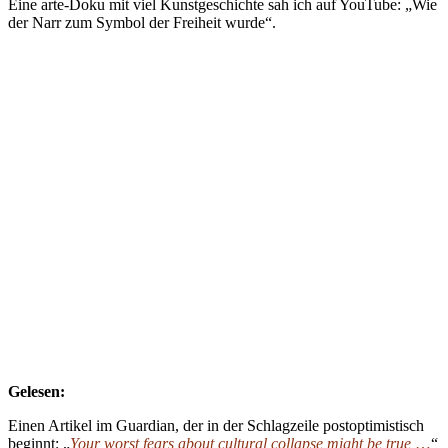
Eine arte-Doku mit viel Kunstgeschichte sah ich auf YouTube: „Wie
der Narr zum Symbol der Freiheit wurde“.
Gelesen:
Einen Artikel im Guardian, der in der Schlagzeile postoptimistisch
beginnt: „
Your worst fears about cultural collapse might be true
…
“