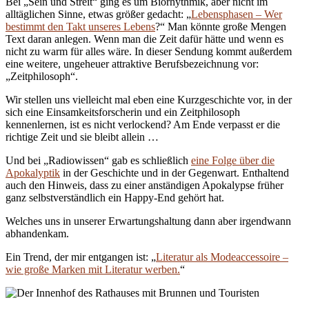
Bei „Sein und Streit“ ging es um Biorhythmik, aber nicht im
alltäglichen Sinne, etwas größer gedacht: „
Lebensphasen – Wer
bestimmt den Takt unseres Lebens
?“ Man könnte große Mengen
Text daran anlegen. Wenn man die Zeit dafür hätte und wenn es
nicht zu warm für alles wäre. In dieser Sendung kommt außerdem
eine weitere, ungeheuer attraktive Berufsbezeichnung vor:
„Zeitphilosoph“.
Wir stellen uns vielleicht mal eben eine Kurzgeschichte vor, in der
sich eine Einsamkeitsforscherin und ein Zeitphilosoph
kennenlernen, ist es nicht verlockend? Am Ende verpasst er die
richtige Zeit und sie bleibt allein …
Und bei „Radiowissen“ gab es schließlich
eine Folge über die
Apokalyptik
in der Geschichte und in der Gegenwart. Enthaltend
auch den Hinweis, dass zu einer anständigen Apokalypse früher
ganz selbstverständlich ein Happy-End gehört hat.
Welches uns in unserer Erwartungshaltung dann aber irgendwann
abhandenkam.
Ein Trend, der mir entgangen ist: „
Literatur als Modeaccessoire –
wie große Marken mit Literatur werben.
“