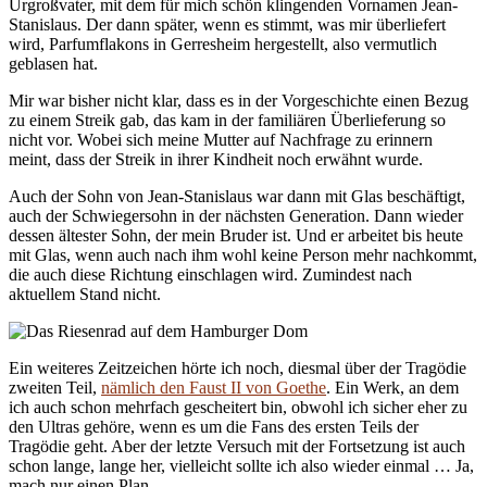
Urgroßvater, mit dem für mich schön klingenden Vornamen Jean-
Stanislaus. Der dann später, wenn es stimmt, was mir überliefert
wird, Parfumflakons in Gerresheim hergestellt, also vermutlich
geblasen hat.
Mir war bisher nicht klar, dass es in der Vorgeschichte einen Bezug
zu einem Streik gab, das kam in der familiären Überlieferung so
nicht vor. Wobei sich meine Mutter auf Nachfrage zu erinnern
meint, dass der Streik in ihrer Kindheit noch erwähnt wurde.
Auch der Sohn von Jean-Stanislaus war dann mit Glas beschäftigt,
auch der Schwiegersohn in der nächsten Generation. Dann wieder
dessen ältester Sohn, der mein Bruder ist. Und er arbeitet bis heute
mit Glas, wenn auch nach ihm wohl keine Person mehr nachkommt,
die auch diese Richtung einschlagen wird. Zumindest nach
aktuellem Stand nicht.
Ein weiteres Zeitzeichen hörte ich noch, diesmal über der Tragödie
zweiten Teil,
nämlich den Faust II von Goethe
. Ein Werk, an dem
ich auch schon mehrfach gescheitert bin, obwohl ich sicher eher zu
den Ultras gehöre, wenn es um die Fans des ersten Teils der
Tragödie geht. Aber der letzte Versuch mit der Fortsetzung ist auch
schon lange, lange her, vielleicht sollte ich also wieder einmal … Ja,
mach nur einen Plan.