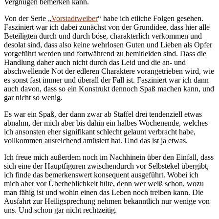
Vergnügen bemerken kann.
Von der Serie „
Vorstadtweiber
“ habe ich etliche Folgen gesehen.
Fasziniert war ich dabei zunächst von der Grundidee, dass hier alle
Beteiligten durch und durch böse, charakterlich verkommen und
desolat sind, dass also keine wehrlosen Guten und Lieben als Opfer
vorgeführt werden und fortwährend zu bemitleiden sind. Dass die
Handlung daher auch nicht durch das Leid und die an- und
abschwellende Not der edleren Charaktere vorangetrieben wird, wie
es sonst fast immer und überall der Fall ist. Fasziniert war ich dann
auch davon, dass so ein Konstrukt dennoch Spaß machen kann, und
gar nicht so wenig.
Es war ein Spaß, der dann zwar ab Staffel drei tendenziell etwas
abnahm, der mich aber bis dahin ein halbes Wochenende, welches
ich ansonsten eher signifikant schlecht gelaunt verbracht habe,
vollkommen ausreichend amüsiert hat. Und das ist ja etwas.
Ich freue mich außerdem noch im Nachhinein über den Einfall, dass
sich eine der Hauptfiguren zwischendurch vor Selbstekel übergibt,
ich finde das bemerkenswert konsequent ausgeführt. Wobei ich
mich aber vor Überheblichkeit hüte, denn wer weiß schon, wozu
man fähig ist und wohin einen das Leben noch treiben kann. Die
Ausfahrt zur Heiligsprechung nehmen bekanntlich nur wenige von
uns. Und schon gar nicht rechtzeitig.