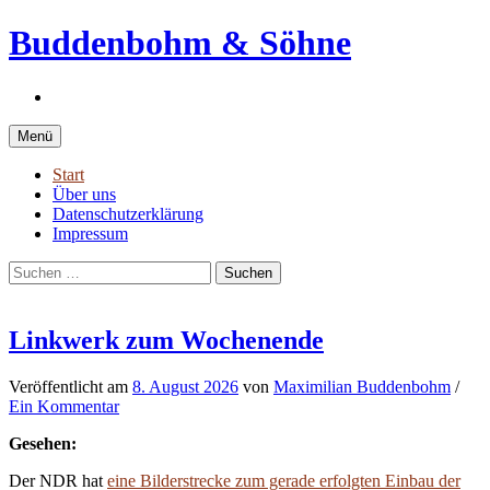
Springe
Buddenbohm & Söhne
zum
Inhalt
Instagram
Menü
Start
Über uns
Datenschutzerklärung
Impressum
Suchen
nach:
Linkwerk zum Wochenende
Veröffentlicht
am
8. August 2026
von
Maximilian Buddenbohm
/
Ein Kommentar
Gesehen:
Der NDR hat
eine Bilderstrecke zum gerade erfolgten Einbau der