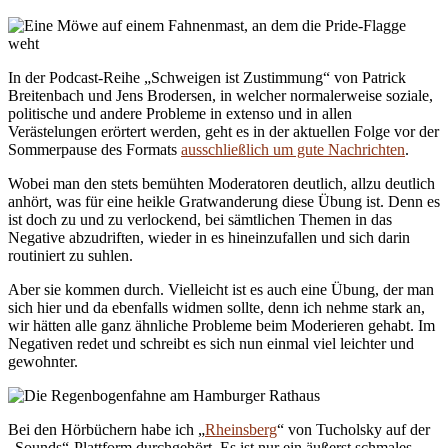
In der Podcast-Reihe „Schweigen ist Zustimmung“ von Patrick
Breitenbach und Jens Brodersen, in welcher normalerweise soziale,
politische und andere Probleme in extenso und in allen
Verästelungen erörtert werden, geht es in der aktuellen Folge vor der
Sommerpause des Formats
ausschließlich um gute Nachrichten
.
Wobei man den stets bemühten Moderatoren deutlich, allzu deutlich
anhört, was für eine heikle Gratwanderung diese Übung ist. Denn es
ist doch zu und zu verlockend, bei sämtlichen Themen in das
Negative abzudriften, wieder in es hineinzufallen und sich darin
routiniert zu suhlen.
Aber sie kommen durch. Vielleicht ist es auch eine Übung, der man
sich hier und da ebenfalls widmen sollte, denn ich nehme stark an,
wir hätten alle ganz ähnliche Probleme beim Moderieren gehabt. Im
Negativen redet und schreibt es sich nun einmal viel leichter und
gewohnter.
Bei den Hörbüchern habe ich „
Rheinsberg
“ von Tucholsky auf der
„Sounds“-Plattform durchgehört. Es ist nur ein äußerst schmales