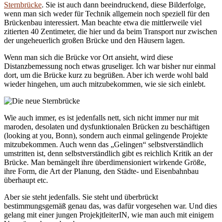
Sternbrücke
. Sie ist auch dann beeindruckend, diese Bilderfolge,
wenn man sich weder für Technik allgemein noch speziell für den
Brückenbau interessiert. Man beachte etwa die mittlerweile viel
zitierten 40 Zentimeter, die hier und da beim Transport nur zwischen
der ungeheuerlich großen Brücke und den Häusern lagen.
Wenn man sich die Brücke vor Ort ansieht, wird diese
Distanzbemessung noch etwas gruseliger. Ich war bisher nur einmal
dort, um die Brücke kurz zu begrüßen. Aber ich werde wohl bald
wieder hingehen, um auch mitzubekommen, wie sie sich einlebt.
Wie auch immer, es ist jedenfalls nett, sich nicht immer nur mit
maroden, desolaten und dysfunktionalen Brücken zu beschäftigen
(looking at you, Bonn), sondern auch einmal gelingende Projekte
mitzubekommen. Auch wenn das „Gelingen“ selbstverständlich
umstritten ist, denn selbstverständlich gibt es reichlich Kritik an der
Brücke. Man bemängelt ihre überdimensioniert wirkende Größe,
ihre Form, die Art der Planung, den Städte- und Eisenbahnbau
überhaupt etc.
Aber sie steht jedenfalls. Sie steht und überbrückt
bestimmungsgemäß genau das, was dafür vorgesehen war. Und dies
gelang mit einer jungen ProjekjtleiterIN, wie man auch mit einigem