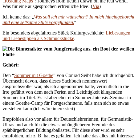
„
Reading Maps
“: Journeys from fiction drawn on the real world.
Was für eine ausgesprochen erfreuliche Idee! (
Via
)
Ich kenne das: „
Was soll ich mir wünschen? In mich hineingehorcht
und eine seltsame Stille vorgefunden.
“
Ein besonders abgefahrenes Stück Kulturgeschichte:
Liebesaugen
und Liebeslippen als Schmuckstücke
.
Gehört:
Den “
Sommer mit Goethe
” von Conrad Seibt habe ich durchgehört.
Überrascht davon, dass dieses Sachbuch nennenswert
anspruchsvoller war, als ich angenommen hatte, vermutlich in die
Irre geführt von dem nach Ferien und Leichtigkeit klingenden
Sommer im Titel. Es ist aber eher ein Sommer-Intensiv-Seminar in
einem Goethe-Camp für Fortgeschrittene, falls man sich so etwas
vorstellen kann (ich wäre interessiert).
Empfohlen also vor allem für Deutschlehrerinnen, für Germanistik-
Ultras und auch für die etwas anhänglicheren Freunde des
spätbürgerlichen Bildungsballastes. Für diese aber wird es sehr
empfohlen, mir z. B. hat es gefallen. Ich habe das alles mit Interesse