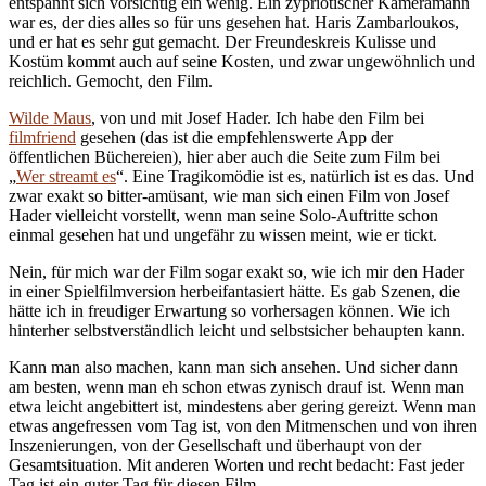
entspannt sich vorsichtig ein wenig. Ein zypriotischer Kameramann
war es, der dies alles so für uns gesehen hat. Haris Zambarloukos,
und er hat es sehr gut gemacht. Der Freundeskreis Kulisse und
Kostüm kommt auch auf seine Kosten, und zwar ungewöhnlich und
reichlich. Gemocht, den Film.
Wilde Maus
, von und mit Josef Hader. Ich habe den Film bei
filmfriend
gesehen (das ist die empfehlenswerte App der
öffentlichen Büchereien), hier aber auch die Seite zum Film bei
„
Wer streamt es
“. Eine Tragikomödie ist es, natürlich ist es das. Und
zwar exakt so bitter-amüsant, wie man sich einen Film von Josef
Hader vielleicht vorstellt, wenn man seine Solo-Auftritte schon
einmal gesehen hat und ungefähr zu wissen meint, wie er tickt.
Nein, für mich war der Film sogar exakt so, wie ich mir den Hader
in einer Spielfilmversion herbeifantasiert hätte. Es gab Szenen, die
hätte ich in freudiger Erwartung so vorhersagen können. Wie ich
hinterher selbstverständlich leicht und selbstsicher behaupten kann.
Kann man also machen, kann man sich ansehen. Und sicher dann
am besten, wenn man eh schon etwas zynisch drauf ist. Wenn man
etwa leicht angebittert ist, mindestens aber gering gereizt. Wenn man
etwas angefressen vom Tag ist, von den Mitmenschen und von ihren
Inszenierungen, von der Gesellschaft und überhaupt von der
Gesamtsituation. Mit anderen Worten und recht bedacht: Fast jeder
Tag ist ein guter Tag für diesen Film.