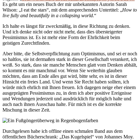
Es geht um ein neues Buch der mir unbekannten Autorin Sarah
Wilson: „I eat the stars“, mit dem ansprechenden Untertitel: „
How to
live fully and beautifully in a collapsing world
.“
Ich halte es längst für zweckmäßig, in diese Richtung zu denken.
Und ich denke nicht oder nicht mehr, dass dies übersteigerter
Pessimismus ist. Es ist mehr eine Form der Ehrlichkeit beim
geistigen Zurechtfinden.
Aber bitte, die Selbstverpflichtung zum Optimismus, und sei er noch
so haltlos, sie ist dermaßen stark in dieser Gesellschaft verankert, ich
weiß. So stark, dass sie manche Menschen glatt vom Denken abhält,
so kommt es mir manchmal vor. Wenn Sie weiterhin glauben
möchten, dass am Ende alles gut wird, bitte sehr, es ist in dieser
Hinsicht ein freies Land. Und wenn Sie Recht haben sollten, ich
würde mich ehrlich mit Ihnen freuen. Ich dagegen neige eher einem
ausgeprägten Pessimismus zu, in dem ich aber positive Ereignisse
und Wendungen jederzeit und ausdrücklich für möglich halte und
auch nach ihnen Ausschau halte. Für mich ist es die korrekte
Mischung in dieser Zeit.
Durchgelesen habe ich offline einen schmalen Band aus dem
öffentlichen Bücherschrank: „Das Kugelspiel“ von Johannes Moy.