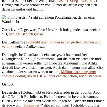
lieferbar ist, hier bei der Wikipedia: „
Als der Krieg ausbrach
“. Die
Bezüge zur Zwischenbilanz von Günter de Bruyn ergeben sich
dabei zwanglos und häufig.
Zurück zur Gegenwart, Frau Herzbruch holt gerade etwas weiter
aus,
und das ist auch gut so
.
Die Kaltmamsell
schreibt über Drogen in den großen Städten und
verlinkt
weitere Artikel dazu.
Der englische Guardian hat eine ausgezeichnete und frei
zugängliche Rubrik „Environment“, auf die man vielleicht ab und
zu einmal hinweisen sollte. Ich finde die Meldungen und Artikel
dort oft lesenswert, staunenswert. Auch dann, wenn man alles schon
zu ahnen oder sogar zu wissen meint: „
Millions face long-term
coastal flooding risk in UK without climate action, scientists warn
“.
Gehört:
Das nächste Hörbuch gibt es für mich wieder in der Sounds-App
der Öffentlich-Rechtlichen. Es läuft erneut ein bereits bekanntes
Buch – ich fühle mich mit Wiederholungen bei Büchern und Filmen
gerade wohl. „
Rheinsberg
“ gibt es, von Kurt Tucholsky, und mir