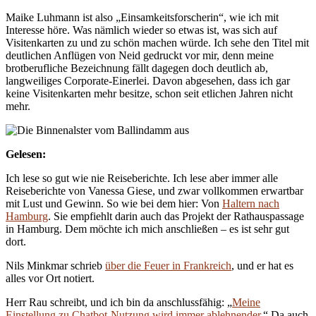
Maike Luhmann ist also „Einsamkeitsforscherin“, wie ich mit
Interesse höre. Was nämlich wieder so etwas ist, was sich auf
Visitenkarten zu und zu schön machen würde. Ich sehe den Titel mit
deutlichen Anflügen von Neid gedruckt vor mir, denn meine
brotberufliche Bezeichnung fällt dagegen doch deutlich ab,
langweiliges Corporate-Einerlei. Davon abgesehen, dass ich gar
keine Visitenkarten mehr besitze, schon seit etlichen Jahren nicht
mehr.
Gelesen:
Ich lese so gut wie nie Reiseberichte. Ich lese aber immer alle
Reiseberichte von Vanessa Giese, und zwar vollkommen erwartbar
mit Lust und Gewinn. So wie bei dem hier: Von
Haltern nach
Hamburg
. Sie empfiehlt darin auch das Projekt der Rathauspassage
in Hamburg. Dem möchte ich mich anschließen – es ist sehr gut
dort.
Nils Minkmar schrieb
über die Feuer in Frankreich
, und er hat es
alles vor Ort notiert.
Herr Rau schreibt, und ich bin da anschlussfähig: „
Meine
Einstellung zu Chatbot-Nutzung wird immer ablehnender.
“ Da auch