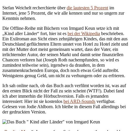
Stefan Weichelt recherchierte über
die lautesten 5 Prozent
im
Internet, jene 5 Prozent, die wir alle kennen und nur so ungern zur
Kenntnis nehmen.
Die Offline-Reihe mit Büchern von Irmgard Keun setze ich mit
„Kind aller Länder“ fort, hier ist es
bei der Wikipedia
beschrieben.
Ein Exilroman aus Sicht eines zehnjährigen Kindes, das mit den aus
Deutschland geflüchteten Eltern unstet von Hotel zu Hotel zieht und
mit der Mutter dort meist gemeinsam wartet, dass der Vater, ein
irrlichternder Autor, der seinen Markt und damit seine finanziellen
Chancen verloren hat (Joseph Roth nachempfunden, so wird es
zumindest teilweise sein), irgendwo da draußen, in dem
zusammenkrachenden Europa, doch noch etwas Geld auftreibt.
Wenigstens genug Geld, um nicht zu verhungern oder zu erfrieren.
Ich sah online nach, ob das Buch auch verfilmt worden ist, was auf
den ersten Blick nicht der Fall zu sein scheint (WTF!). Dabei fand
ich aber immerhin die Hörbuchversion. Falls es jemanden
interessiert: Hier ist sie kostenlos
bei ARD-Sounds
verfügbar.
Gelesen von Jodie Ahlborn. Ich bleibe in diesem Fall allerdings bei
der gedruckten Version.