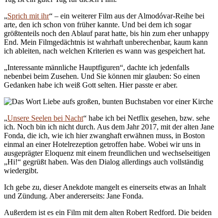
„
Sprich mit ihr
“ – ein weiterer Film aus der Almodóvar-Reihe bei
arte, den ich schon von früher kannte. Und bei dem ich sogar
größtenteils noch den Ablauf parat hatte, bis hin zum eher unhappy
End. Mein Filmgedächtnis ist wahrhaft unberechenbar, kaum kann
ich ableiten, nach welchen Kriterien es wann was gespeichert hat.
„Interessante männliche Hauptfiguren“, dachte ich jedenfalls
nebenbei beim Zusehen. Und Sie können mir glauben: So einen
Gedanken habe ich weiß Gott selten. Hier passte er aber.
„
Unsere Seelen bei Nacht
“ habe ich bei Netflix gesehen, bzw. sehe
ich. Noch bin ich nicht durch. Aus dem Jahr 2017, mit der alten Jane
Fonda, die ich, wie ich hier zwanghaft erwähnen muss, in Boston
einmal an einer Hotelrezeption getroffen habe. Wobei wir uns in
ausgeprägter Eloquenz mit einem freundlichen und wechselseitigen
„Hi!“ gegrüßt haben. Was den Dialog allerdings auch vollständig
wiedergibt.
Ich gebe zu, dieser Anekdote mangelt es einerseits etwas an Inhalt
und Zündung. Aber andererseits: Jane Fonda.
Außerdem ist es ein Film mit dem alten Robert Redford. Die beiden