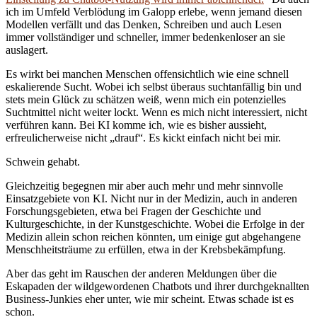
ich im Umfeld Verblödung im Galopp erlebe, wenn jemand diesen
Modellen verfällt und das Denken, Schreiben und auch Lesen
immer vollständiger und schneller, immer bedenkenloser an sie
auslagert.
Es wirkt bei manchen Menschen offensichtlich wie eine schnell
eskalierende Sucht. Wobei ich selbst überaus suchtanfällig bin und
stets mein Glück zu schätzen weiß, wenn mich ein potenzielles
Suchtmittel nicht weiter lockt. Wenn es mich nicht interessiert, nicht
verführen kann. Bei KI komme ich, wie es bisher aussieht,
erfreulicherweise nicht „drauf“. Es kickt einfach nicht bei mir.
Schwein gehabt.
Gleichzeitig begegnen mir aber auch mehr und mehr sinnvolle
Einsatzgebiete von KI. Nicht nur in der Medizin, auch in anderen
Forschungsgebieten, etwa bei Fragen der Geschichte und
Kulturgeschichte, in der Kunstgeschichte. Wobei die Erfolge in der
Medizin allein schon reichen könnten, um einige gut abgehangene
Menschheitsträume zu erfüllen, etwa in der Krebsbekämpfung.
Aber das geht im Rauschen der anderen Meldungen über die
Eskapaden der wildgewordenen Chatbots und ihrer durchgeknallten
Business-Junkies eher unter, wie mir scheint. Etwas schade ist es
schon.