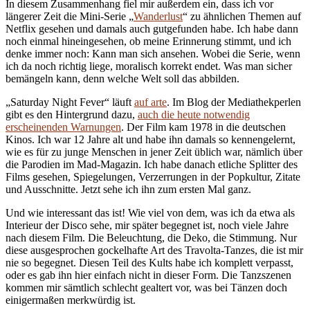
In diesem Zusammenhang fiel mir außerdem ein, dass ich vor
längerer Zeit die Mini-Serie „
Wanderlust
“ zu ähnlichen Themen auf
Netflix gesehen und damals auch gutgefunden habe. Ich habe dann
noch einmal hineingesehen, ob meine Erinnerung stimmt, und ich
denke immer noch: Kann man sich ansehen. Wobei die Serie, wenn
ich da noch richtig liege, moralisch korrekt endet. Was man sicher
bemängeln kann, denn welche Welt soll das abbilden.
„Saturday Night Fever“ läuft
auf arte
. Im Blog der Mediathekperlen
gibt es den Hintergrund dazu,
auch die heute notwendig
erscheinenden Warnungen
. Der Film kam 1978 in die deutschen
Kinos. Ich war 12 Jahre alt und habe ihn damals so kennengelernt,
wie es für zu junge Menschen in jener Zeit üblich war, nämlich über
die Parodien im Mad-Magazin. Ich habe danach etliche Splitter des
Films gesehen, Spiegelungen, Verzerrungen in der Popkultur, Zitate
und Ausschnitte. Jetzt sehe ich ihn zum ersten Mal ganz.
Und wie interessant das ist! Wie viel von dem, was ich da etwa als
Interieur der Disco sehe, mir später begegnet ist, noch viele Jahre
nach diesem Film. Die Beleuchtung, die Deko, die Stimmung. Nur
diese ausgesprochen gockelhafte Art des Travolta-Tanzes, die ist mir
nie so begegnet. Diesen Teil des Kults habe ich komplett verpasst,
oder es gab ihn hier einfach nicht in dieser Form. Die Tanzszenen
kommen mir sämtlich schlecht gealtert vor, was bei Tänzen doch
einigermaßen merkwürdig ist.