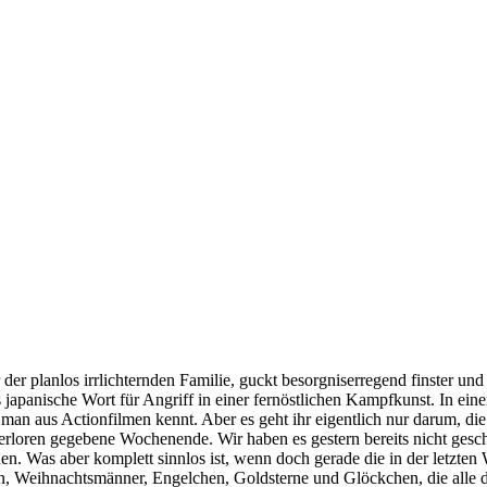
r planlos irrlichternden Familie, guckt besorgniserregend finster un
 japanische Wort für Angriff in einer fernöstlichen Kampfkunst. In ei
n man aus Actionfilmen kennt. Aber es geht ihr eigentlich nur darum, 
erloren gegebene Wochenende. Wir haben es gestern bereits nicht gesch
en. Was aber komplett sinnlos ist, wenn doch gerade die in der letzte
en, Weihnachtsmänner, Engelchen, Goldsterne und Glöckchen, die alle 