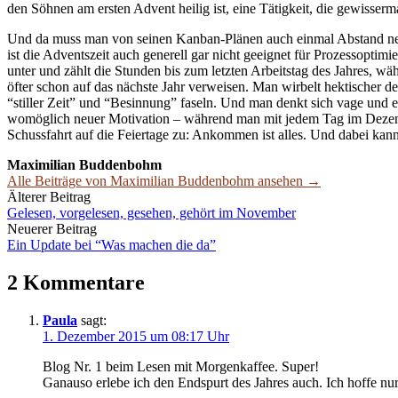
den Söhnen am ersten Advent heilig ist, eine Tätigkeit, die gewisserm
Und da muss man von seinen Kanban-Plänen auch einmal Abstand neh
ist die Adventszeit auch generell gar nicht geeignet für Prozessoptimi
unter und zählt die Stunden bis zum letzten Arbeitstag des Jahres,
öfter schon auf das nächste Jahr verweisen. Man wirbelt hektischer de
“stiller Zeit” und “Besinnung” faseln. Und man denkt sich vage und 
womöglich neuer Motivation – während man mit jedem Tag im Dezember
Schussfahrt auf die Feiertage zu: Ankommen ist alles. Und dabei kan
Maximilian Buddenbohm
Alle Beiträge von Maximilian Buddenbohm ansehen →
Beitrags-
Älterer Beitrag
Gelesen, vorgelesen, gesehen, gehört im November
Navigation
Neuerer Beitrag
Ein Update bei “Was machen die da”
2 Kommentare
Paula
sagt:
1. Dezember 2015 um 08:17 Uhr
Blog Nr. 1 beim Lesen mit Morgenkaffee. Super!
Ganauso erlebe ich den Endspurt des Jahres auch. Ich hoffe nur,