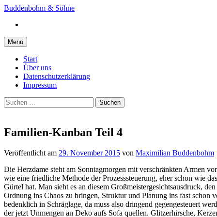
Springe
Buddenbohm & Söhne
zum
Instagram
Inhalt
Menü
Start
Über uns
Datenschutzerklärung
Impressum
Suchen
nach:
Familien-Kanban Teil 4
Veröffentlicht
am
29. November 2015
von
Maximilian Buddenbohm
Die Herzdame steht am Sonntagmorgen mit verschränkten Armen vor de
wie eine friedliche Methode der Prozesssteuerung, eher schon wie das
Gürtel hat. Man sieht es an diesem Großmeistergesichtsausdruck, de
Ordnung ins Chaos zu bringen, Struktur und Planung ins fast schon v
bedenklich in Schräglage, da muss also dringend gegengesteuert werd
der jetzt Unmengen an Deko aufs Sofa quellen. Glitzerhirsche, Kerz