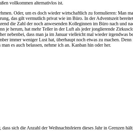
aßen vollkommen alternativlos ist.
men. Oder, um es doch wieder wirtschaftlich zu formulieren: Man ma
erung, das gilt vermutlich privat wie im Büro. In der Adventszeit bereit
 während die Zahl der noch anwesenden Kolleginnen im Büro nach und n
nn je herum, hat mehr Teller in der Luft als jeder jonglierende Zirkus
eher nebenbei, dass man ja im Januar vielleicht mal wieder irgendwas 
 immer weniger Lust hat, überhaupt noch etwas zu machen. Denn so lä
n man es auch belassen, nehme ich an. Kanban hin oder her.
 dass sich die Anzahl der Weihnachtsfeiern dieses Jahr in Grenzen hält