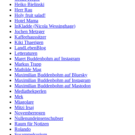
Heiko Bielinski
Herr Rau
Holy fruit salad!
Hotel Mama
InKladde (Nicola Wessinghage)
Jochen Metzger
Kaffeehaussitzer
Kiki Thaerigen
LandLebenBlog
Letteraturen
Maret Buddenbohm auf Instagram
Markus Trapp
Mathilde Mag
Maximilian Buddenbohm auf Bluesky
Maximilian Buddenbohm auf Instagram
Maximilian Buddenbohm auf Mastodon
Mediathekperlen
Mek
Miagolare
Mitzi Irsaj
Novemberregen
Nullenundeinsenschubser
Raum für Notizen
Rolando
Susammelsurium