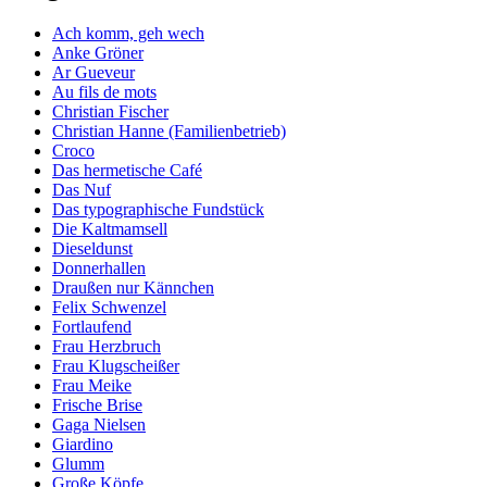
Ach komm, geh wech
Anke Gröner
Ar Gueveur
Au fils de mots
Christian Fischer
Christian Hanne (Familienbetrieb)
Croco
Das hermetische Café
Das Nuf
Das typographische Fundstück
Die Kaltmamsell
Dieseldunst
Donnerhallen
Draußen nur Kännchen
Felix Schwenzel
Fortlaufend
Frau Herzbruch
Frau Klugscheißer
Frau Meike
Frische Brise
Gaga Nielsen
Giardino
Glumm
Große Köpfe