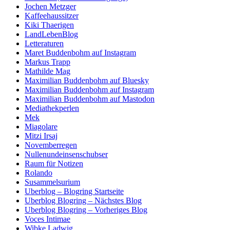
Jochen Metzger
Kaffeehaussitzer
Kiki Thaerigen
LandLebenBlog
Letteraturen
Maret Buddenbohm auf Instagram
Markus Trapp
Mathilde Mag
Maximilian Buddenbohm auf Bluesky
Maximilian Buddenbohm auf Instagram
Maximilian Buddenbohm auf Mastodon
Mediathekperlen
Mek
Miagolare
Mitzi Irsaj
Novemberregen
Nullenundeinsenschubser
Raum für Notizen
Rolando
Susammelsurium
Uberblog – Blogring Startseite
Uberblog Blogring – Nächstes Blog
Uberblog Blogring – Vorheriges Blog
Voces Intimae
Wibke Ladwig