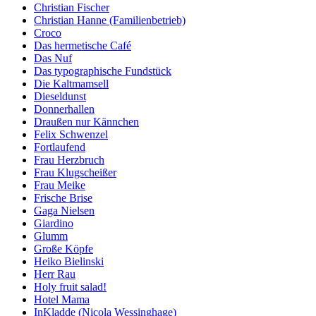
Christian Fischer
Christian Hanne (Familienbetrieb)
Croco
Das hermetische Café
Das Nuf
Das typographische Fundstück
Die Kaltmamsell
Dieseldunst
Donnerhallen
Draußen nur Kännchen
Felix Schwenzel
Fortlaufend
Frau Herzbruch
Frau Klugscheißer
Frau Meike
Frische Brise
Gaga Nielsen
Giardino
Glumm
Große Köpfe
Heiko Bielinski
Herr Rau
Holy fruit salad!
Hotel Mama
InKladde (Nicola Wessinghage)