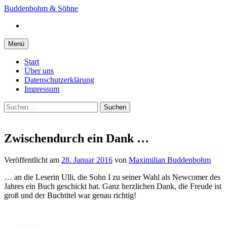
Springe
Buddenbohm & Söhne
zum
Instagram
Inhalt
Menü
Start
Über uns
Datenschutzerklärung
Impressum
Suchen
nach:
Zwischendurch ein Dank …
Veröffentlicht
am
28. Januar 2016
von
Maximilian Buddenbohm
… an die Leserin Ulli, die Sohn I zu seiner Wahl als Newcomer des
Jahres ein Buch geschickt hat. Ganz herzlichen Dank, die Freude ist
groß und der Buchtitel war genau richtig!