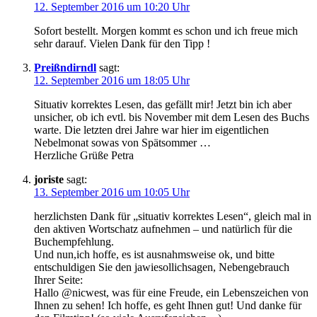
12. September 2016 um 10:20 Uhr
Sofort bestellt. Morgen kommt es schon und ich freue mich
sehr darauf. Vielen Dank für den Tipp !
Preißndirndl
sagt:
12. September 2016 um 18:05 Uhr
Situativ korrektes Lesen, das gefällt mir! Jetzt bin ich aber
unsicher, ob ich evtl. bis November mit dem Lesen des Buchs
warte. Die letzten drei Jahre war hier im eigentlichen
Nebelmonat sowas von Spätsommer …
Herzliche Grüße Petra
joriste
sagt:
13. September 2016 um 10:05 Uhr
herzlichsten Dank für „situativ korrektes Lesen“, gleich mal in
den aktiven Wortschatz aufnehmen – und natürlich für die
Buchempfehlung.
Und nun,ich hoffe, es ist ausnahmsweise ok, und bitte
entschuldigen Sie den jawiesollichsagen, Nebengebrauch
Ihrer Seite:
Hallo @nicwest, was für eine Freude, ein Lebenszeichen von
Ihnen zu sehen! Ich hoffe, es geht Ihnen gut! Und danke für