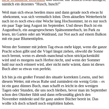
nämlich ein dezentes “Husch, husch!”
Weil man sich etwas beeilen muss und dann gerade noch etwas hi
nbekommt, was sich vermutlich lohnt. Dem aktuellen Wetterbericht
nach ist es noch etwa eine Woche lang Hochsommer, ist es nur noch
ein paar Tage lang August im September. Und dieses Buch ist ein
Augustbuch, ein ausgesprochenes Spätsommerbuch, im Park zu
lesen, im Garten oder am Waldrand, zur Not auch auf einem Balkon
mit ein paar Blumentöpfen.
Wenn der Sommer mit jedem Tag etwas mehr kippt, wenn die ganze
Pracht schon gilbt und die Vögel längst ziehen, obwohl die Sonne
noch brennt, wenn es abends manchmal schon strickjackenkühl
wird und es morgens nach Herbst riecht, und wenn der Sommer
bald nur noch erinnert wird, aber nicht mehr wärmt, dann ist dieses
Buch aber so etwas von perfekt.
Ich bin ja ein großer Freund des situativ korrekten Lesens, und bei
diesem Wetter, mit etwas Ruhe und zumindest ein wenig Grün – es
ist ein ganz dünnes Buch, man schafft es leicht in den wenigen
Tagen oder Stunden, die uns noch bleiben, bevor man im September
schon den Oktober fühlt und dann reflexmäßig gleich den
November mitdenkt und für ganz andere Bücher bereit ist. Das
wollte ich doch schnell noch empfohlen haben.