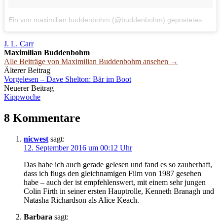
Ein von maximilian buddenbohm (@buddenbohm) gepostetes Foto
J. L. Carr
Maximilian Buddenbohm
Alle Beiträge von Maximilian Buddenbohm ansehen →
Beitrags-
Älterer Beitrag
Vorgelesen – Dave Shelton: Bär im Boot
Navigation
Neuerer Beitrag
Kippwoche
8 Kommentare
nicwest
sagt:
12. September 2016 um 00:12 Uhr
Das habe ich auch gerade gelesen und fand es so zauberhaft,
dass ich flugs den gleichnamigen Film von 1987 gesehen
habe – auch der ist empfehlenswert, mit einem sehr jungen
Colin Firth in seiner ersten Hauptrolle, Kenneth Branagh und
Natasha Richardson als Alice Keach.
Barbara
sagt: