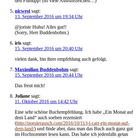
den Filmtipp! (so viele Ausrufezeichen…)
nicwest
sagt:
13. September 2016 um 19:34 Uhr
@joriste Huhu! Alles gut!!
(Sorry, Herr Buddenbohm.)
iris
sagt:
15. September 2016 um 20:40 Uhr
vielen dank, bin ihrer empfehlung auch gefolgt.
Maximilian Buddenbohm
sagt:
15. September 2016 um 20:44 Uhr
Das freut mich!
Juliane
sagt:
11. Oktober 2016 um 14:42 Uhr
Eine sehr schöne Buchempfehlung. Ich habe „Ein Monat auf
dem Land“ auch soeben rezensiert
(
http://poesierausch.com/2016/10/11/j-l-carr-ein-monat-auf-
dem-land/
) und finde aber, dass man das Buch auch ganz gut
im Hochsommer lesen kann. Das habe ich jedenfalls getan