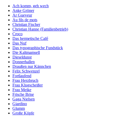
Ach komm, geh wech
Anke Gröner
Ar Gueveur
Au fils de mots
Christian Fischer
Christian Hanne (Familienbetrieb)
Croco
Das hermetische Café
Das Nuf
Das typographische Fundstück
Die Kaltmamsell
Dieseldunst
Donnerhallen
Draußen nur Kännchen
Felix Schwenzel
Fortlaufend
Frau Herzbruch
Frau Klugscheißer
Frau Meike
Frische Brise
Gaga Nielsen
Giardino
Glumm
Große Köpfe