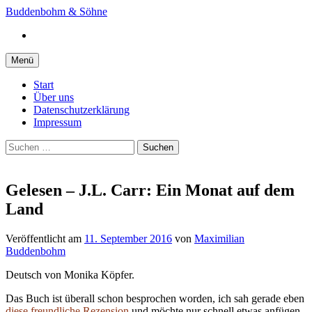
Springe
Buddenbohm & Söhne
zum
Instagram
Inhalt
Menü
Start
Über uns
Datenschutzerklärung
Impressum
Suchen
nach:
Gelesen – J.L. Carr: Ein Monat auf dem
Land
Veröffentlicht
am
11. September 2016
von
Maximilian
Buddenbohm
Deutsch von Monika Köpfer.
Das Buch ist überall schon besprochen worden, ich sah gerade eben
diese freundliche Rezension
und möchte nur schnell etwas anfügen,