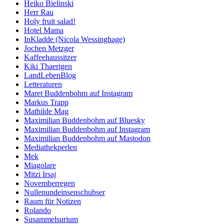
Heiko Bielinski
Herr Rau
Holy fruit salad!
Hotel Mama
InKladde (Nicola Wessinghage)
Jochen Metzger
Kaffeehaussitzer
Kiki Thaerigen
LandLebenBlog
Letteraturen
Maret Buddenbohm auf Instagram
Markus Trapp
Mathilde Mag
Maximilian Buddenbohm auf Bluesky
Maximilian Buddenbohm auf Instagram
Maximilian Buddenbohm auf Mastodon
Mediathekperlen
Mek
Miagolare
Mitzi Irsaj
Novemberregen
Nullenundeinsenschubser
Raum für Notizen
Rolando
Susammelsurium