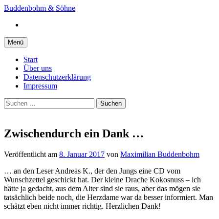
Springe
Buddenbohm & Söhne
zum
Instagram
Inhalt
Menü
Start
Über uns
Datenschutzerklärung
Impressum
Suchen
nach:
Zwischendurch ein Dank …
Veröffentlicht
am
8. Januar 2017
von
Maximilian Buddenbohm
… an den Leser Andreas K., der den Jungs eine CD vom
Wunschzettel geschickt hat. Der kleine Drache Kokosnuss – ich
hätte ja gedacht, aus dem Alter sind sie raus, aber das mögen sie
tatsächlich beide noch, die Herzdame war da besser informiert. Man
schätzt eben nicht immer richtig. Herzlichen Dank!