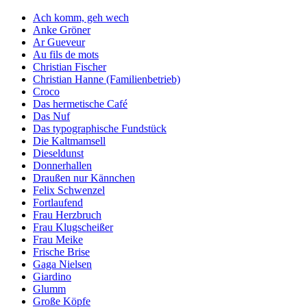
Ach komm, geh wech
Anke Gröner
Ar Gueveur
Au fils de mots
Christian Fischer
Christian Hanne (Familienbetrieb)
Croco
Das hermetische Café
Das Nuf
Das typographische Fundstück
Die Kaltmamsell
Dieseldunst
Donnerhallen
Draußen nur Kännchen
Felix Schwenzel
Fortlaufend
Frau Herzbruch
Frau Klugscheißer
Frau Meike
Frische Brise
Gaga Nielsen
Giardino
Glumm
Große Köpfe