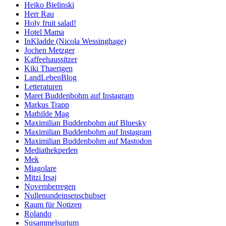
Heiko Bielinski
Herr Rau
Holy fruit salad!
Hotel Mama
InKladde (Nicola Wessinghage)
Jochen Metzger
Kaffeehaussitzer
Kiki Thaerigen
LandLebenBlog
Letteraturen
Maret Buddenbohm auf Instagram
Markus Trapp
Mathilde Mag
Maximilian Buddenbohm auf Bluesky
Maximilian Buddenbohm auf Instagram
Maximilian Buddenbohm auf Mastodon
Mediathekperlen
Mek
Miagolare
Mitzi Irsaj
Novemberregen
Nullenundeinsenschubser
Raum für Notizen
Rolando
Susammelsurium