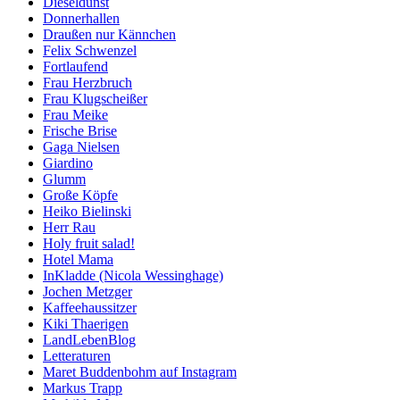
Dieseldunst
Donnerhallen
Draußen nur Kännchen
Felix Schwenzel
Fortlaufend
Frau Herzbruch
Frau Klugscheißer
Frau Meike
Frische Brise
Gaga Nielsen
Giardino
Glumm
Große Köpfe
Heiko Bielinski
Herr Rau
Holy fruit salad!
Hotel Mama
InKladde (Nicola Wessinghage)
Jochen Metzger
Kaffeehaussitzer
Kiki Thaerigen
LandLebenBlog
Letteraturen
Maret Buddenbohm auf Instagram
Markus Trapp