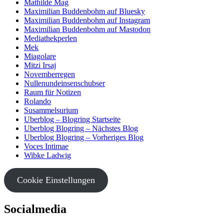
Mathilde Mag
Maximilian Buddenbohm auf Bluesky
Maximilian Buddenbohm auf Instagram
Maximilian Buddenbohm auf Mastodon
Mediathekperlen
Mek
Miagolare
Mitzi Irsaj
Novemberregen
Nullenundeinsenschubser
Raum für Notizen
Rolando
Susammelsurium
Uberblog – Blogring Startseite
Uberblog Blogring – Nächstes Blog
Uberblog Blogring – Vorheriges Blog
Voces Intimae
Wibke Ladwig
Cookie Einstellungen
Socialmedia