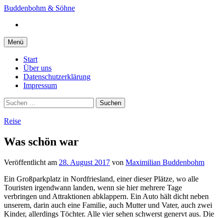
Springe
Buddenbohm & Söhne
zum
Instagram
Inhalt
Menü
Start
Über uns
Datenschutzerklärung
Impressum
Suchen
nach:
Reise
Was schön war
Veröffentlicht
am
28. August 2017
von
Maximilian Buddenbohm
Ein Großparkplatz in Nordfriesland, einer dieser Plätze, wo alle
Touristen irgendwann landen, wenn sie hier mehrere Tage
verbringen und Attraktionen abklappern. Ein Auto hält dicht neben
unserem, darin auch eine Familie, auch Mutter und Vater, auch zwei
Kinder, allerdings Töchter. Alle vier sehen schwerst genervt aus. Die