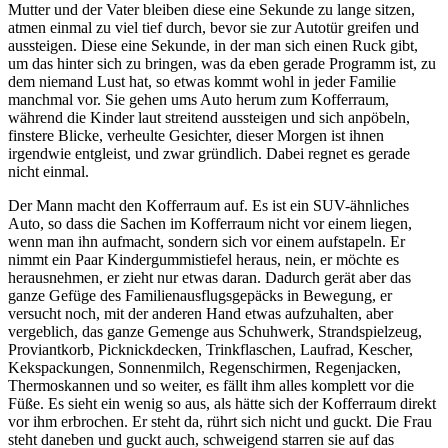
Mutter und der Vater bleiben diese eine Sekunde zu lange sitzen,
atmen einmal zu viel tief durch, bevor sie zur Autotür greifen und
aussteigen. Diese eine Sekunde, in der man sich einen Ruck gibt,
um das hinter sich zu bringen, was da eben gerade Programm ist, zu
dem niemand Lust hat, so etwas kommt wohl in jeder Familie
manchmal vor. Sie gehen ums Auto herum zum Kofferraum,
während die Kinder laut streitend aussteigen und sich anpöbeln,
finstere Blicke, verheulte Gesichter, dieser Morgen ist ihnen
irgendwie entgleist, und zwar gründlich. Dabei regnet es gerade
nicht einmal.
Der Mann macht den Kofferraum auf. Es ist ein SUV-ähnliches
Auto, so dass die Sachen im Kofferraum nicht vor einem liegen,
wenn man ihn aufmacht, sondern sich vor einem aufstapeln. Er
nimmt ein Paar Kindergummistiefel heraus, nein, er möchte es
herausnehmen, er zieht nur etwas daran. Dadurch gerät aber das
ganze Gefüge des Familienausflugsgepäcks in Bewegung, er
versucht noch, mit der anderen Hand etwas aufzuhalten, aber
vergeblich, das ganze Gemenge aus Schuhwerk, Strandspielzeug,
Proviantkorb, Picknickdecken, Trinkflaschen, Laufrad, Kescher,
Kekspackungen, Sonnenmilch, Regenschirmen, Regenjacken,
Thermoskannen und so weiter, es fällt ihm alles komplett vor die
Füße. Es sieht ein wenig so aus, als hätte sich der Kofferraum direkt
vor ihm erbrochen. Er steht da, rührt sich nicht und guckt. Die Frau
steht daneben und guckt auch, schweigend starren sie auf das