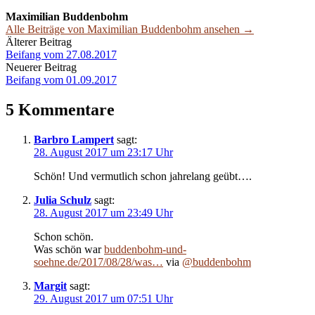
Maximilian Buddenbohm
Alle Beiträge von Maximilian Buddenbohm ansehen →
Beitrags-
Älterer Beitrag
Beifang vom 27.08.2017
Navigation
Neuerer Beitrag
Beifang vom 01.09.2017
5 Kommentare
Barbro Lampert
sagt:
28. August 2017 um 23:17 Uhr
Schön! Und vermutlich schon jahrelang geübt….
Julia Schulz
sagt:
28. August 2017 um 23:49 Uhr
Schon schön.
Was schön war
buddenbohm-und-
soehne.de/2017/08/28/was…
via
@buddenbohm
Margit
sagt:
29. August 2017 um 07:51 Uhr