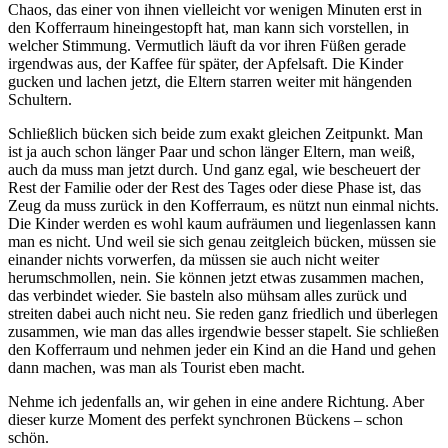
Chaos, das einer von ihnen vielleicht vor wenigen Minuten erst in
den Kofferraum hineingestopft hat, man kann sich vorstellen, in
welcher Stimmung. Vermutlich läuft da vor ihren Füßen gerade
irgendwas aus, der Kaffee für später, der Apfelsaft. Die Kinder
gucken und lachen jetzt, die Eltern starren weiter mit hängenden
Schultern.
Schließlich bücken sich beide zum exakt gleichen Zeitpunkt. Man
ist ja auch schon länger Paar und schon länger Eltern, man weiß,
auch da muss man jetzt durch. Und ganz egal, wie bescheuert der
Rest der Familie oder der Rest des Tages oder diese Phase ist, das
Zeug da muss zurück in den Kofferraum, es nützt nun einmal nichts.
Die Kinder werden es wohl kaum aufräumen und liegenlassen kann
man es nicht. Und weil sie sich genau zeitgleich bücken, müssen sie
einander nichts vorwerfen, da müssen sie auch nicht weiter
herumschmollen, nein. Sie können jetzt etwas zusammen machen,
das verbindet wieder. Sie basteln also mühsam alles zurück und
streiten dabei auch nicht neu. Sie reden ganz friedlich und überlegen
zusammen, wie man das alles irgendwie besser stapelt. Sie schließen
den Kofferraum und nehmen jeder ein Kind an die Hand und gehen
dann machen, was man als Tourist eben macht.
Nehme ich jedenfalls an, wir gehen in eine andere Richtung. Aber
dieser kurze Moment des perfekt synchronen Bückens – schon
schön.