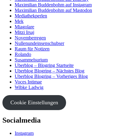
Maximilian Buddenbohm auf Instagram
Maximilian Buddenbohm auf Mastodon
Mediathekperlen
Mek
Miagolare
Mitzi Irsaj
Novemberregen
Nullenundeinsenschubser
Raum für Notizen
Rolando
Susammelsurium
Uberblog – Blogring Startseite
Uberblog Blogring – Nächstes Blog
Uberblog Blogring – Vorheriges Blog
Voces Intimae
Wibke Ladwig
Cookie Einstellungen
Socialmedia
Instagram