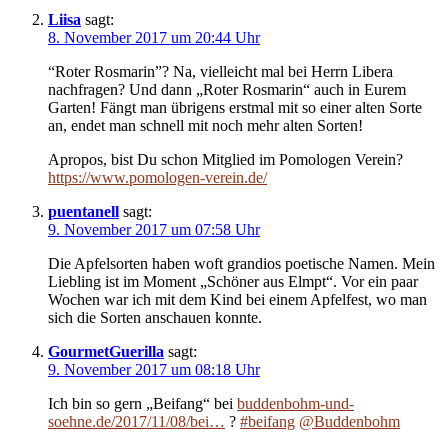
Liisa
sagt:
8. November 2017 um 20:44 Uhr
“Roter Rosmarin”? Na, vielleicht mal bei Herrn Libera
nachfragen? Und dann „Roter Rosmarin“ auch in Eurem
Garten! Fängt man übrigens erstmal mit so einer alten Sorte
an, endet man schnell mit noch mehr alten Sorten!
Apropos, bist Du schon Mitglied im Pomologen Verein?
https://www.pomologen-verein.de/
puentanell
sagt:
9. November 2017 um 07:58 Uhr
Die Apfelsorten haben woft grandios poetische Namen. Mein
Liebling ist im Moment „Schöner aus Elmpt“. Vor ein paar
Wochen war ich mit dem Kind bei einem Apfelfest, wo man
sich die Sorten anschauen konnte.
GourmetGuerilla
sagt:
9. November 2017 um 08:18 Uhr
Ich bin so gern „Beifang“ bei
buddenbohm-und-
soehne.de/2017/11/08/bei…
?
#beifang
@Buddenbohm