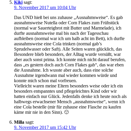
Kiki
sagt:
9. November 2017 um 10:04 Uhr
Das UND hieß bei uns zuhause „Ausnahmsweise“. Es gab
ausnahmsweise Nutella oder Corn Flakes zum Frühstück
(normal war Sauerteigbrot mit Butter und Marmelade), ich
durfte ausnahmsweise mal bis nach der Tagesschau
aufbleiben (normal war ich um halb acht im Bett), ich durfte
ausnahmsweise eine Cola trinken (normal gab’s
Sprudelwasser oder Saft). Alle Seiten waren glücklich, das
Besondere blieb besonders, der Alltag wurde versüßt, war
aber auch sonst prima. Ich konnte mich nicht darauf berufen,
dass „es gestern doch auch Corn Flakes gab“, das war eben
die Ausnahme. Ich wusste aber auch, dass eine solche
Ausnahme irgendwann mal wieder kommen würde und
konnte mich schon mal vorfreuen.
Vielleicht waren meine Eltern besonders weise oder ich ein
besonders entspanntes und pflegeleichtes Kind oder wir
hatten einfach nur Glück. Jedenfalls denke ich heute noch als
halbwegs erwachsener Mensch „ausnahmsweise“, wenn ich
eine Cola bestelle (mir für zuhause eine Flasche zu kaufen
käme mir nie in den Sinn). 🙂
Milla
sagt:
9. November 2017 um 15:42 Uhr