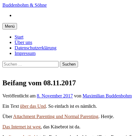
Springe
Buddenbohm & Söhne
zum
Instagram
Inhalt
Menü
Start
Über uns
Datenschutzerklärung
Impressum
Suchen
nach:
Beifang vom 08.11.2017
Veröffentlicht
am
8. November 2017
von
Maximilian Buddenbohm
Ein Text
über das Und
. So einfach ist es nämlich.
Über
Attachment Parenting und Normal Parenting
. Herrje.
Das Internet ist weg
, das Käsebrot ist da.