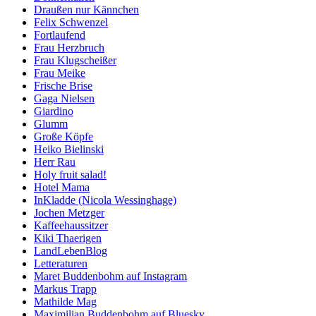
Draußen nur Kännchen
Felix Schwenzel
Fortlaufend
Frau Herzbruch
Frau Klugscheißer
Frau Meike
Frische Brise
Gaga Nielsen
Giardino
Glumm
Große Köpfe
Heiko Bielinski
Herr Rau
Holy fruit salad!
Hotel Mama
InKladde (Nicola Wessinghage)
Jochen Metzger
Kaffeehaussitzer
Kiki Thaerigen
LandLebenBlog
Letteraturen
Maret Buddenbohm auf Instagram
Markus Trapp
Mathilde Mag
Maximilian Buddenbohm auf Bluesky