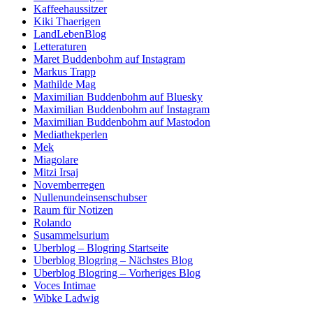
Kaffeehaussitzer
Kiki Thaerigen
LandLebenBlog
Letteraturen
Maret Buddenbohm auf Instagram
Markus Trapp
Mathilde Mag
Maximilian Buddenbohm auf Bluesky
Maximilian Buddenbohm auf Instagram
Maximilian Buddenbohm auf Mastodon
Mediathekperlen
Mek
Miagolare
Mitzi Irsaj
Novemberregen
Nullenundeinsenschubser
Raum für Notizen
Rolando
Susammelsurium
Uberblog – Blogring Startseite
Uberblog Blogring – Nächstes Blog
Uberblog Blogring – Vorheriges Blog
Voces Intimae
Wibke Ladwig