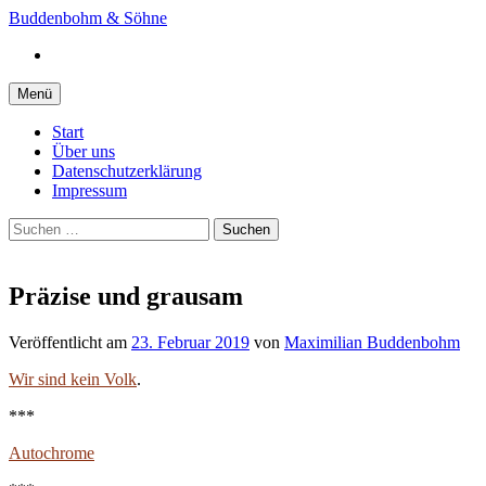
Springe
Buddenbohm & Söhne
zum
Instagram
Inhalt
Menü
Start
Über uns
Datenschutzerklärung
Impressum
Suchen
nach:
Präzise und grausam
Veröffentlicht
am
23. Februar 2019
von
Maximilian Buddenbohm
Wir sind kein Volk
.
***
Autochrome