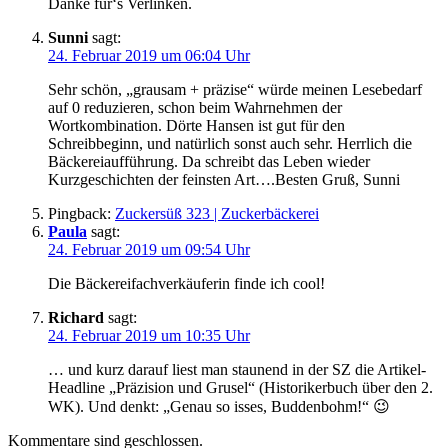
Danke für‘s Verlinken.
Sunni
sagt:
24. Februar 2019 um 06:04 Uhr
Sehr schön, „grausam + präzise“ würde meinen Lesebedarf
auf 0 reduzieren, schon beim Wahrnehmen der
Wortkombination. Dörte Hansen ist gut für den
Schreibbeginn, und natürlich sonst auch sehr. Herrlich die
Bäckereiaufführung. Da schreibt das Leben wieder
Kurzgeschichten der feinsten Art….Besten Gruß, Sunni
Pingback:
Zuckersüß 323 | Zuckerbäckerei
Paula
sagt:
24. Februar 2019 um 09:54 Uhr
Die Bäckereifachverkäuferin finde ich cool!
Richard
sagt:
24. Februar 2019 um 10:35 Uhr
… und kurz darauf liest man staunend in der SZ die Artikel-
Headline „Präzision und Grusel“ (Historikerbuch über den 2.
WK). Und denkt: „Genau so isses, Buddenbohm!“ 😉
Kommentare sind geschlossen.