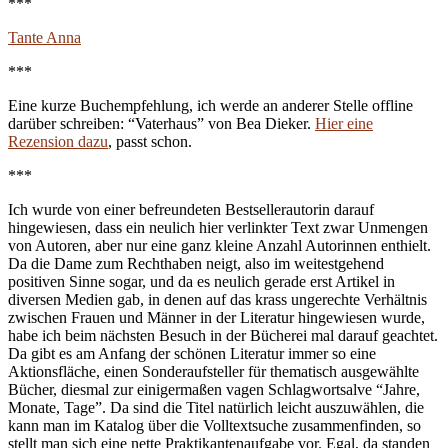
***
Tante Anna
***
Eine kurze Buchempfehlung, ich werde an anderer Stelle offline
darüber schreiben: “Vaterhaus” von Bea Dieker.
Hier eine
Rezension dazu
, passt schon.
***
Ich wurde von einer befreundeten Bestsellerautorin darauf
hingewiesen, dass ein neulich hier verlinkter Text zwar Unmengen
von Autoren, aber nur eine ganz kleine Anzahl Autorinnen enthielt.
Da die Dame zum Rechthaben neigt, also im weitestgehend
positiven Sinne sogar, und da es neulich gerade erst Artikel in
diversen Medien gab, in denen auf das krass ungerechte Verhältnis
zwischen Frauen und Männer in der Literatur hingewiesen wurde,
habe ich beim nächsten Besuch in der Bücherei mal darauf geachtet.
Da gibt es am Anfang der schönen Literatur immer so eine
Aktionsfläche, einen Sonderaufsteller für thematisch ausgewählte
Bücher, diesmal zur einigermaßen vagen Schlagwortsalve “Jahre,
Monate, Tage”. Da sind die Titel natürlich leicht auszuwählen, die
kann man im Katalog über die Volltextsuche zusammenfinden, so
stellt man sich eine nette Praktikantenaufgabe vor. Egal, da standen