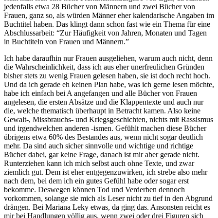
jedenfalls etwa 28 Bücher von Männern und zwei Bücher von
Frauen, ganz so, als würden Männer eher kalendarische Angaben im
Buchtitel haben. Das klingt dann schon fast wie ein Thema für eine
Abschlussarbeit: “Zur Häufigkeit von Jahren, Monaten und Tagen
in Buchtiteln von Frauen und Männern.”
Ich habe daraufhin nur Frauen ausgeliehen, warum auch nicht, denn
die Wahrscheinlichkeit, dass ich aus eher unerfreulichen Gründen
bisher stets zu wenig Frauen gelesen haben, sie ist doch recht hoch.
Und da ich gerade eh keinen Plan habe, was ich gerne lesen möchte,
habe ich einfach bei A angefangen und alle Bücher von Frauen
angelesen, die ersten Absätze und die Klappentexte und auch nur
die, welche thematisch überhaupt in Betracht kamen. Also keine
Gewalt-, Missbrauchs- und Kriegsgeschichten, nichts mit Rassismus
und irgendwelchen anderen -ismen. Gefühlt machen diese Bücher
übrigens etwa 60% des Bestandes aus, wenn nicht sogar deutlich
mehr. Da sind auch sicher sinnvolle und wichtige und richtige
Bücher dabei, gar keine Frage, danach ist mir aber gerade nicht.
Runterziehen kann ich mich selbst auch ohne Texte, und zwar
ziemlich gut. Dem ist eher entgegenzuwirken, ich strebe also mehr
nach dem, bei dem ich ein gutes Gefühl habe oder sogar erst
bekomme. Deswegen können Tod und Verderben dennoch
vorkommen, solange sie mich als Leser nicht zu tief in den Abgrund
drängen. Bei Mariana Leky etwas, da ging das. Ansonsten reicht es
mir bei Handlungen völlig aus, wenn zwei oder drei Figuren sich