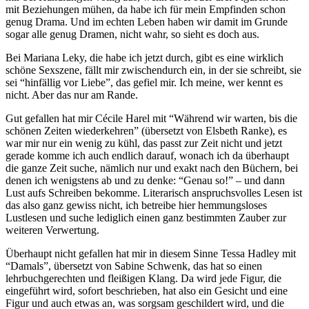
mit Beziehungen mühen, da habe ich für mein Empfinden schon
genug Drama. Und im echten Leben haben wir damit im Grunde
sogar alle genug Dramen, nicht wahr, so sieht es doch aus.
Bei Mariana Leky, die habe ich jetzt durch, gibt es eine wirklich
schöne Sexszene, fällt mir zwischendurch ein, in der sie schreibt, sie
sei “hinfällig vor Liebe”, das gefiel mir. Ich meine, wer kennt es
nicht. Aber das nur am Rande.
Gut gefallen hat mir Cécile Harel mit “Während wir warten, bis die
schönen Zeiten wiederkehren” (übersetzt von Elsbeth Ranke), es
war mir nur ein wenig zu kühl, das passt zur Zeit nicht und jetzt
gerade komme ich auch endlich darauf, wonach ich da überhaupt
die ganze Zeit suche, nämlich nur und exakt nach den Büchern, bei
denen ich wenigstens ab und zu denke: “Genau so!” – und dann
Lust aufs Schreiben bekomme. Literarisch anspruchsvolles Lesen ist
das also ganz gewiss nicht, ich betreibe hier hemmungsloses
Lustlesen und suche lediglich einen ganz bestimmten Zauber zur
weiteren Verwertung.
Überhaupt nicht gefallen hat mir in diesem Sinne Tessa Hadley mit
“Damals”, übersetzt von Sabine Schwenk, das hat so einen
lehrbuchgerechten und fleißigen Klang. Da wird jede Figur, die
eingeführt wird, sofort beschrieben, hat also ein Gesicht und eine
Figur und auch etwas an, was sorgsam geschildert wird, und die