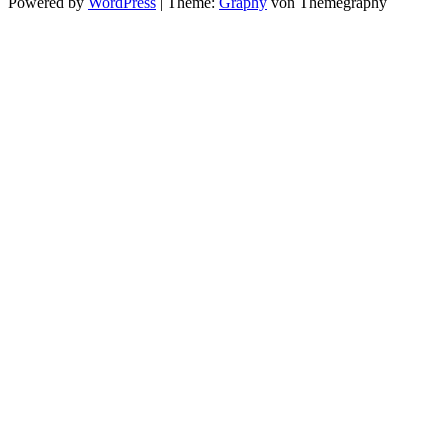
Powered by
WordPress
|
Theme:
Graphy
von Themegraphy