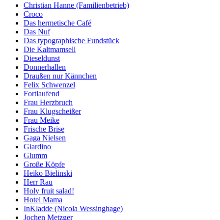
Christian Hanne (Familienbetrieb)
Croco
Das hermetische Café
Das Nuf
Das typographische Fundstück
Die Kaltmamsell
Dieseldunst
Donnerhallen
Draußen nur Kännchen
Felix Schwenzel
Fortlaufend
Frau Herzbruch
Frau Klugscheißer
Frau Meike
Frische Brise
Gaga Nielsen
Giardino
Glumm
Große Köpfe
Heiko Bielinski
Herr Rau
Holy fruit salad!
Hotel Mama
InKladde (Nicola Wessinghage)
Jochen Metzger