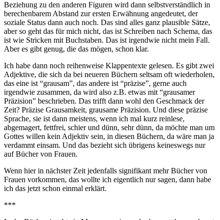
Beziehung zu den anderen Figuren wird dann selbstverständlich in
berechenbarem Abstand zur ersten Erwähnung angedeutet, der
soziale Status dann auch noch. Das sind alles ganz plausible Sätze,
aber so geht das für mich nicht, das ist Schreiben nach Schema, das
ist wie Stricken mit Buchstaben. Das ist irgendwie nicht mein Fall.
Aber es gibt genug, die das mögen, schon klar.
Ich habe dann noch reihenweise Klappentexte gelesen. Es gibt zwei
Adjektive, die sich da bei neueren Büchern seltsam oft wiederholen,
das eine ist “grausam”, das andere ist “präzise”, gerne auch
irgendwie zusammen, da wird also z.B. etwas mit “grausamer
Präzision” beschrieben. Das trifft dann wohl den Geschmack der
Zeit? Präzise Grausamkeit, grausame Präzision. Und diese präzise
Sprache, sie ist dann meistens, wenn ich mal kurz reinlese,
abgemagert, fettfrei, schier und dünn, sehr dünn, da möchte man um
Gottes willen kein Adjektiv sein, in diesen Büchern, da wäre man ja
verdammt einsam. Und das bezieht sich übrigens keineswegs nur
auf Bücher von Frauen.
Wenn hier in nächster Zeit jedenfalls signifikant mehr Bücher von
Frauen vorkommen, das wollte ich eigentlich nur sagen, dann habe
ich das jetzt schon einmal erklärt.
***