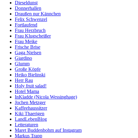
Dieseldunst
Donnerhallen
Draußen nur Kännchen
Felix Schwenzel
Fortlaufend
Frau Herzbruch
Frau Klugscheißer
Frau Meike
Frische Brise
Gaga Nielsen
Giardino
Glumm
Große Köpfe
Heiko Bielinski
Herr Rau
Holy fruit salad!
Hotel Mama
InKladde (Nicola Wessinghage)
Jochen Metzger
Kaffeehaussitzer
Kiki Thaerigen
LandLebenBlog
Letteraturen
Maret Buddenbohm auf Instagram
Markus Trapp