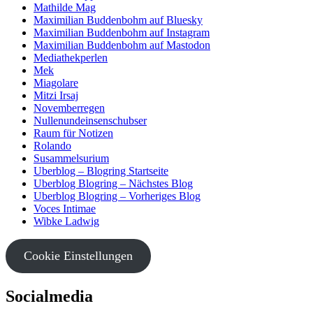
Mathilde Mag
Maximilian Buddenbohm auf Bluesky
Maximilian Buddenbohm auf Instagram
Maximilian Buddenbohm auf Mastodon
Mediathekperlen
Mek
Miagolare
Mitzi Irsaj
Novemberregen
Nullenundeinsenschubser
Raum für Notizen
Rolando
Susammelsurium
Uberblog – Blogring Startseite
Uberblog Blogring – Nächstes Blog
Uberblog Blogring – Vorheriges Blog
Voces Intimae
Wibke Ladwig
Cookie Einstellungen
Socialmedia