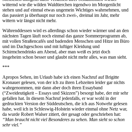
witternd wie die wilden Waldtierchen irgendwo im Morgenlicht
stehen und auf einmal etwas ungemein Wichtiges wahrnehmen, und
das passiert ja überhaupt nur noch zwei-, dreimal im Jahr, mehr
wittern wir längst nicht mehr.
Währenddessen wird es allerdings schon wieder wärmer und an den
nächsten Tagen läuft noch einmal das ganze Sommerprogramm ab,
mit vollen Straßencafés und badenden Menschen und Hitze im Büro
und im Dachgeschoss und mit luftiger Kleidung und
Schirmchendrinks am Abend, aber man weiß es jetzt doch
insgeheim schon besser und glaubt nicht mehr alles, was man sieht.
***
Apropos Sehen, im Urlaub habe ich einen Nachruf auf Brigitte
Kronauer gelesen, von der ich zu ihren Lebzeiten leider gar nichts
wahrgenommen, mir dann aber doch ihren Essayband
(“Zweideutigkeit – Essays und Skizzen”) besorgt habe, der mir sehr
gefallen hat. In diesem Nachruf jedenfalls, er war wohl in der
gedruckten Version der Süddeutschen, die ich aus Notwehr gelesen
habe, weil ich in Schleswig-Holstein wieder einmal ohne Netz war,
da wurde Robert Walser zitiert, der gesagt oder geschrieben hat:
“Man braucht nicht viel Besonderes zu sehen. Man sieht so schon
sehr viel.”