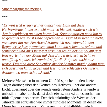
***
Supercharging the melting
***
“
Es wird jetzt wieder früher dunkel, das Licht hat diese
Herbstwärme, in der es nicht mehr so blendet, sondern sich wie
Arminnenflächen an einen heran legt. Sonntagmorgen noch hat es
so geregnet wie sonst Ende September. A. sagt: Man sieht ihn nicht,
man spürt ihn nur. Am Abend komme ich noch einmal in den
Regen, er ist jetzt gewachsen, man kann ihn sehen und spüren und
schmecken und alles ist sofort nass. Als ich an der Ampel auf dem
Rad warte, hält der Mann auf dem Bürgersteig seinen Schirm
unauffällig so, dass ich zumindest für die Rotphase nicht nass
werde. Das sind diese Schlenker, die der Sommer macht, damit man
sich ausruhen kann, liegen und lesen ohne schlechtes Gewissen,
drinnen, wo man sich auskennt.
”
Mehrere Menschen in meinem Umfeld sprachen in den letzten
Tagen darüber, über den Geruch des Herbstes, über das andere
Licht, überhaupt über das gerade eingetretene Andere, irgendwie
unbestimmt aber doch, da ist doch etwas, merkst du es auch, man
fühlt allgemein so herum. Der sich ankündigende Wechsel der
Jahreszeiten sorgt also wie immer für diese Momente, in denen die
Menschen morgens nach Verlassen ihrer Schlafhöhlen wieder