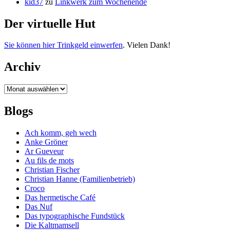
kid37
zu
Linkwerk zum Wochenende
Der virtuelle Hut
Sie können hier Trinkgeld einwerfen
. Vielen Dank!
Archiv
Archiv
Blogs
Ach komm, geh wech
Anke Gröner
Ar Gueveur
Au fils de mots
Christian Fischer
Christian Hanne (Familienbetrieb)
Croco
Das hermetische Café
Das Nuf
Das typographische Fundstück
Die Kaltmamsell