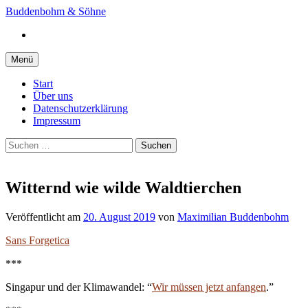
Springe
Buddenbohm & Söhne
zum
Instagram
Inhalt
Menü
Start
Über uns
Datenschutzerklärung
Impressum
Suchen
nach:
Witternd wie wilde Waldtierchen
Veröffentlicht
am
20. August 2019
von
Maximilian Buddenbohm
Sans Forgetica
***
Singapur und der Klimawandel: “
Wir müssen jetzt anfangen
.”