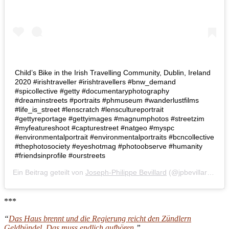
Child’s Bike in the Irish Travelling Community, Dublin, Ireland
2020 #irishtraveller #irishtravellers #bnw_demand
#spicollective #getty #documentaryphotography
#dreaminstreets #portraits #phmuseum #wanderlustfilms
#life_is_street #lenscratch #lenscultureportrait
#gettyreportage #gettyimages #magnumphotos #streetzim
#myfeatureshoot #capturestreet #natgeo #myspc
#environmentalportrait #environmentalportraits #bcncollective
#thephotosociety #eyeshotmag #photoobserve #humanity
#friendsinprofile #ourstreets
Ein Beitrag geteilt von
Joseph-Philippe Bevillard
(@jpbevillard_colour) am
***
“
Das Haus brennt und die Regierung reicht den Zündlern
Geldbündel. Das muss endlich aufhören.
”