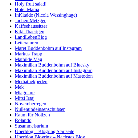
Holy fruit salad!
Hotel Mama
InKladde (Nicola Wessinghage)
Jochen Metzger
Kaffeehaussitzer
Kiki Thaerigen
LandLebenBlog
Letteraturen
Maret Buddenbohm auf Instagram
Markus Trapp
Mathilde Mag
Maximilian Buddenbohm auf Bluesky
Maximilian Buddenbohm auf Instagram
Maximilian Buddenbohm auf Mastodon
Mediathekperlen
Mek
Miagolare
Mitzi Irsaj
Novemberregen
Nullenundeinsenschubser
Raum für Notizen
Rolando
Susammelsurium
Uberblog – Blogring Startseite
Uberblog Blogring – Nächstes Blog