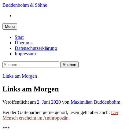
Springe
Buddenbohm & Söhne
zum
Instagram
Inhalt
Menü
Start
Über uns
Datenschutzerklärung
Impressum
Suchen
nach:
Links am Morgen
Links am Morgen
Veröffentlicht
am
2. Juni 2020
von
Maximilian Buddenbohm
Bei der Gartenarbeit gerne gehört, lesen geht aber auch:
Der
Mensch erscheint im Anthropozän
.
***