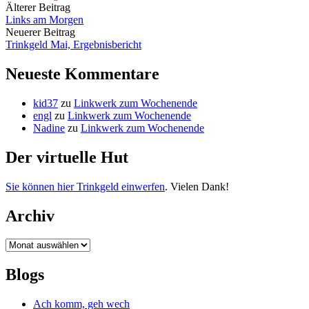
Beitrags-
Älterer Beitrag
Links am Morgen
Navigation
Neuerer Beitrag
Trinkgeld Mai, Ergebnisbericht
Neueste Kommentare
kid37
zu
Linkwerk zum Wochenende
engl
zu
Linkwerk zum Wochenende
Nadine
zu
Linkwerk zum Wochenende
Der virtuelle Hut
Sie können hier Trinkgeld einwerfen
. Vielen Dank!
Archiv
Archiv
Blogs
Ach komm, geh wech