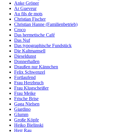
Anke Gröner
Ar Gueveur
Au fils de mots
Christian Fischer
Christian Hanne (Familienbetrieb)
Croco
Das hermetische Café
Das Nuf
Das typographische Fundstück
Die Kaltmamsell
Dieseldunst
Donnerhallen
Draußen nur Kännchen
Felix Schwenzel
Fortlaufend
Frau Herzbruch
Frau Klugscheißer
Frau Meike
Frische Brise
Gaga Nielsen
Giardino
Glumm
Große Köpfe
Heiko Bielinski
Herr Rau