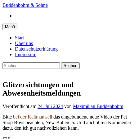
Springe
Buddenbohm & Söhne
zum
Instagram
Inhalt
Menü
Start
Über uns
Datenschutzerklärung
Impressum
Suchen
nach:
Glitzersichtungen und
Abwesenheitsmeldungen
Veröffentlicht
am
24. Juli 2024
von
Maximilian Buddenbohm
Bitte
bei der Kaltmamsell
das eingebundene neue Video der Pet
Shop Boys beachten, New Bohemia. Und auch ihren Kommentar
dazu, den ich gut nachvollziehen kann.
***