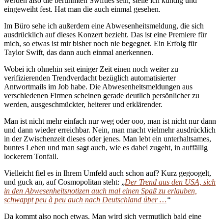
werden also die berühmten Swifties sein, stelle ich kundig und
eingeweiht fest. Hat man die auch einmal gesehen.
Im Büro sehe ich außerdem eine Abwesenheitsmeldung, die sich
ausdrücklich auf dieses Konzert bezieht. Das ist eine Premiere für
mich, so etwas ist mir bisher noch nie begegnet. Ein Erfolg für
Taylor Swift, das dann auch einmal anerkennen.
Wobei ich ohnehin seit einiger Zeit einen noch weiter zu
verifizierenden Trendverdacht bezüglich automatisierter
Antwortmails im Job habe. Die Abwesenheitsmeldungen aus
verschiedenen Firmen scheinen gerade deutlich persönlicher zu
werden, ausgeschmückter, heiterer und erklärender.
Man ist nicht mehr einfach nur weg oder ooo, man ist nicht nur dann
und dann wieder erreichbar. Nein, man macht vielmehr ausdrücklich
in der Zwischenzeit dieses oder jenes. Man lebt ein unterhaltsames,
buntes Leben und man sagt auch, wie es dabei zugeht, in auffällig
lockerem Tonfall.
Vielleicht fiel es in Ihrem Umfeld auch schon auf? Kurz gegoogelt,
und guck an, auf Cosmopolitan steht: „
Der Trend aus den USA, sich
in den Abwesenheitsnotizen auch mal einen Spaß zu erlauben,
schwappt peu à peu auch nach Deutschland über …
“
Da kommt also noch etwas. Man wird sich vermutlich bald eine