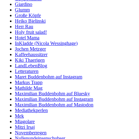
Giardino
Glumm
Große Köpfe
Heiko Bielinski
Herr Rau
Holy fruit salad!
Hotel Mama
InKladde (Nicola Wessinghage)
Jochen Metzger
Kaffeehaussitzer
Kiki Thaerigen
LandLebenBlog
Letteraturen
Maret Buddenbohm auf Instagram
Markus Trapp
Mathilde Mag
Maximilian Buddenbohm auf Bluesky
Maximilian Buddenbohm auf Instagram
Maximilian Buddenbohm auf Mastodon
Mediathekperlen
Mek
Miagolare
Mitzi Irsaj
Novemberregen
Nullenundeinsenschubser