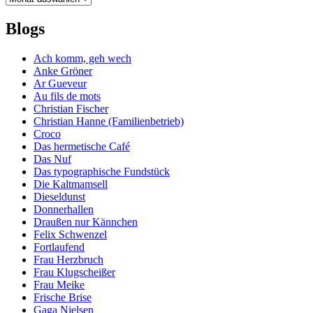
Blogs
Ach komm, geh wech
Anke Gröner
Ar Gueveur
Au fils de mots
Christian Fischer
Christian Hanne (Familienbetrieb)
Croco
Das hermetische Café
Das Nuf
Das typographische Fundstück
Die Kaltmamsell
Dieseldunst
Donnerhallen
Draußen nur Kännchen
Felix Schwenzel
Fortlaufend
Frau Herzbruch
Frau Klugscheißer
Frau Meike
Frische Brise
Gaga Nielsen