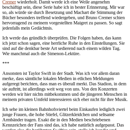
Cremer
wiederholt. Damit werde ich eine Weile angenehm
beschäftigt sein, diese Serie habe ich in bester Erinnerung. Mir war
so, als würde sie durch Besetzung und Machart die Stimmung der
Bücher besonders treffend wiedergeben, und Bruno Cremer schien
hervorragend zu meinem vorgestellten Maigret zu passen. So sagt
jedenfalls mein Gedächtnis.
Ich werde das gründlich überprüfen. Die Folgen haben, das kann
ich jetzt schon sagen, eine herrliche Ruhe in den Einstellungen. Sie
sind auf die denkbar beste Art sedierend nach einem wilden Tag.
Wie manchmal auch die Simenon-Lektüre.
***
Ansonsten ist Taylor Swift in der Stadt. Was ich vor allem daran
merke, dass sämtliche lokalen Medien in etlichen Meldungen
aufgeregt berichten, dass man es überall merkt. Das Stadion, in dem
sie auftritt, ist allerdings weit weg von uns. Von den Konzerten
werden wir hier nichts mitbekommen und die jüngeren Menschen in
meinem privaten Umfeld interessieren sich eher nicht für ihre Musik.
Ich sehe im kleinen Bahnhofsviertel beim Einkaufen lediglich zwei
junge Frauen, die hohe Stiefel, Glitzerkleidchen und seltsame
Armbänder tragen. Exakt die in den Medien beschriebenen
Kennzeichen der Fans sind das, ich habe natürlich aufgepasst. Das