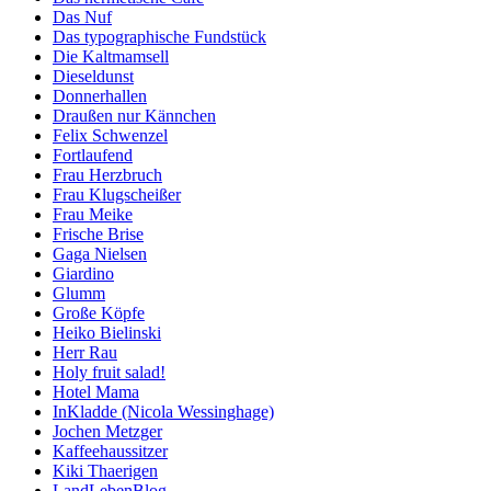
Das Nuf
Das typographische Fundstück
Die Kaltmamsell
Dieseldunst
Donnerhallen
Draußen nur Kännchen
Felix Schwenzel
Fortlaufend
Frau Herzbruch
Frau Klugscheißer
Frau Meike
Frische Brise
Gaga Nielsen
Giardino
Glumm
Große Köpfe
Heiko Bielinski
Herr Rau
Holy fruit salad!
Hotel Mama
InKladde (Nicola Wessinghage)
Jochen Metzger
Kaffeehaussitzer
Kiki Thaerigen
LandLebenBlog