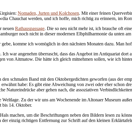
irgisien:
Nomaden, Jurten und Kolchosen
. Mit einer feinen Querverb
ia Chauchat werden, und ich hoffe, mich richtig zu erinnern, im Roma
er neuen
Rathauspassage
. Die so neu nicht mehr ist, ich brauche oft e
er Hamburger noch nicht in dieser modernen Elbphilharmonie da unten am
er gebe, komme ich womöglich in den nächsten Monaten dazu. Man hofft
age. Ich war angenehm überrascht, dass das Angebot im Antiquariat dor
 von Aitmatow. Die hätte ich gleich mitnehmen sollen, wie ich hinterhe
k in den schmalen Band mit den Oktobergedichten geworfen (aus der em
ln erwähnt habe: Es gibt eine Abweichung von zwei oder eher schon d
che Natureindrücke aber gehen nach, die assoziativen Verbindlichkeite
eine Weltlage. Zu der wir uns am Wochenende im Altonaer Museum auße
t bis 14. Oktober.
Hals machen, um die Beschriftungen neben den Bildern lesen zu können
der einzig richtigen Entfernung zur Schrift auf den kleinen Erklärtafel