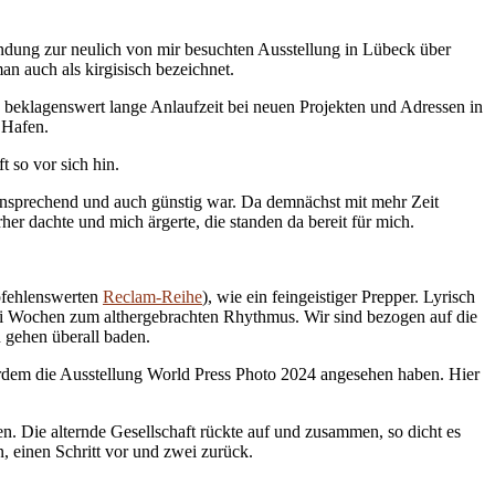
indung zur neulich von mir besuchten Ausstellung in Lübeck über
n auch als kirgisisch bezeichnet.
ine beklagenswert lange Anlaufzeit bei neuen Projekten und Adressen in
 Hafen.
 so vor sich hin.
t ansprechend und auch günstig war. Da demnächst mit mehr Zeit
r dachte und mich ärgerte, die standen da bereit für mich.
pfehlenswerten
Reclam-Reihe
), wie ein feingeistiger Prepper. Lyrisch
rei Wochen zum althergebrachten Rhythmus. Wir sind bezogen auf die
n gehen überall baden.
rdem die Ausstellung World Press Photo 2024 angesehen haben. Hier
. Die alternde Gesellschaft rückte auf und zusammen, so dicht es
n, einen Schritt vor und zwei zurück.