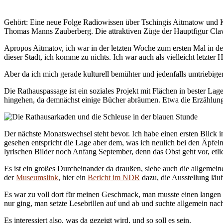
Gehört: Eine neue Folge Radiowissen über Tschingis Aitmatow und K
Thomas Manns Zauberberg. Die attraktiven Züge der Hauptfigur Clawd
Apropos Aitmatov, ich war in der letzten Woche zum ersten Mal in d
dieser Stadt, ich komme zu nichts. Ich war auch als vielleicht letzt
Aber da ich mich gerade kulturell bemühter und jedenfalls umtriebig
Die Rathauspassage ist ein soziales Projekt mit Flächen in bester L
hingehen, da demnächst einige Bücher abräumen. Etwa die Erzählungen
Der nächste Monatswechsel steht bevor. Ich habe einen ersten Blic
gesehen entspricht die Lage aber dem, was ich neulich bei den Äpfe
lyrischen Bilder noch Anfang September, denn das Obst geht vor, etli
Es ist ein großes Durcheinander da draußen, siehe auch die allgem
der
Museumslink
, hier ein
Bericht im NDR
dazu, die Ausstellung läuf
Es war zu voll dort für meinen Geschmack, man musste einen langen 
nur ging, man setzte Lesebrillen auf und ab und suchte allgemein nach 
Es interessiert also, was da gezeigt wird, und so soll es sein.