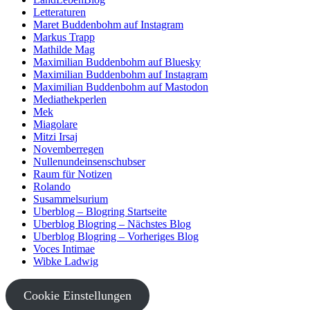
Letteraturen
Maret Buddenbohm auf Instagram
Markus Trapp
Mathilde Mag
Maximilian Buddenbohm auf Bluesky
Maximilian Buddenbohm auf Instagram
Maximilian Buddenbohm auf Mastodon
Mediathekperlen
Mek
Miagolare
Mitzi Irsaj
Novemberregen
Nullenundeinsenschubser
Raum für Notizen
Rolando
Susammelsurium
Uberblog – Blogring Startseite
Uberblog Blogring – Nächstes Blog
Uberblog Blogring – Vorheriges Blog
Voces Intimae
Wibke Ladwig
Cookie Einstellungen