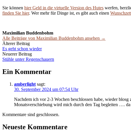
Sie können
hier Geld in die virtuelle Version des Hutes
werfen, herzli
finden Sie hier
. Wer mehr für Dinge ist, es gibt auch einen
Wunschzett
Maximilian Buddenbohm
Alle Beiträge von Maximilian Buddenbohm ansehen →
Beitrags-
Älterer Beitrag
Es geht schon wieder
Navigation
Neuerer Beitrag
Stühle unter Regenschauern
Ein Kommentar
amberlight
sagt:
30. September 2024 um 07:54 Uhr
Nachdem ich vor 2-3 Wochen beschlossen habe, wieder blosg zu 
Monatsverschiebung wird mich durch den Tag begleiten …. da i
Kommentare sind geschlossen.
Neueste Kommentare