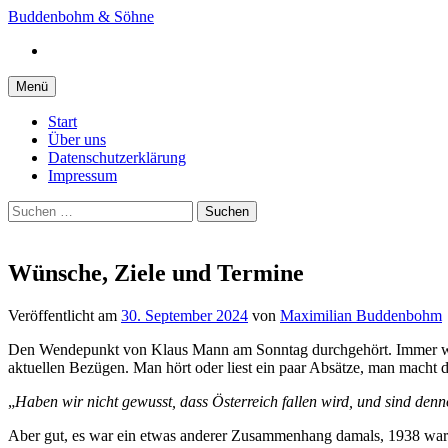
Springe
Buddenbohm & Söhne
zum
Instagram
Inhalt
Menü
Start
Über uns
Datenschutzerklärung
Impressum
Suchen
nach:
Wünsche, Ziele und Termine
Veröffentlicht
am
30. September 2024
von
Maximilian Buddenbohm
Den Wendepunkt von Klaus Mann am Sonntag durchgehört. Immer weite
aktuellen Bezügen. Man hört oder liest ein paar Absätze, man macht d
„
Haben wir nicht gewusst, dass Österreich fallen wird, und sind de
Aber gut, es war ein etwas anderer Zusammenhang damals, 1938 war