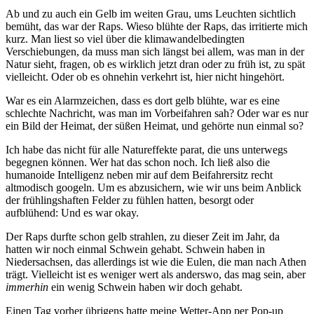
Ab und zu auch ein Gelb im weiten Grau, ums Leuchten sichtlich
bemüht, das war der Raps. Wieso blühte der Raps, das irritierte mich
kurz. Man liest so viel über die klimawandelbedingten
Verschiebungen, da muss man sich längst bei allem, was man in der
Natur sieht, fragen, ob es wirklich jetzt dran oder zu früh ist, zu spät
vielleicht. Oder ob es ohnehin verkehrt ist, hier nicht hingehört.
War es ein Alarmzeichen, dass es dort gelb blühte, war es eine
schlechte Nachricht, was man im Vorbeifahren sah? Oder war es nur
ein Bild der Heimat, der süßen Heimat, und gehörte nun einmal so?
Ich habe das nicht für alle Natureffekte parat, die uns unterwegs
begegnen können. Wer hat das schon noch. Ich ließ also die
humanoide Intelligenz neben mir auf dem Beifahrersitz recht
altmodisch googeln. Um es abzusichern, wie wir uns beim Anblick
der frühlingshaften Felder zu fühlen hatten, besorgt oder
aufblühend: Und es war okay.
Der Raps durfte schon gelb strahlen, zu dieser Zeit im Jahr, da
hatten wir noch einmal Schwein gehabt. Schwein haben in
Niedersachsen, das allerdings ist wie die Eulen, die man nach Athen
trägt. Vielleicht ist es weniger wert als anderswo, das mag sein, aber
immerhin
ein wenig Schwein haben wir doch gehabt.
Einen Tag vorher übrigens hatte meine Wetter-App per Pop-up