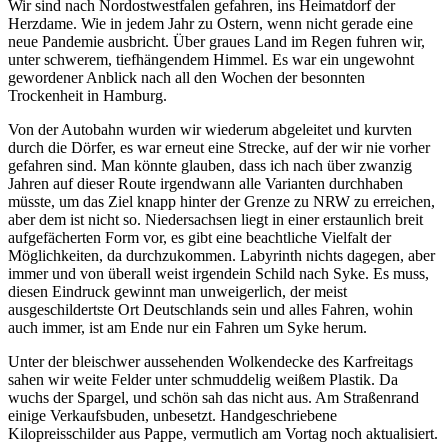
Wir sind nach Nordostwestfalen gefahren, ins Heimatdorf der
Herzdame. Wie in jedem Jahr zu Ostern, wenn nicht gerade eine
neue Pandemie ausbricht. Über graues Land im Regen fuhren wir,
unter schwerem, tiefhängendem Himmel. Es war ein ungewohnt
gewordener Anblick nach all den Wochen der besonnten
Trockenheit in Hamburg.
Von der Autobahn wurden wir wiederum abgeleitet und kurvten
durch die Dörfer, es war erneut eine Strecke, auf der wir nie vorher
gefahren sind. Man könnte glauben, dass ich nach über zwanzig
Jahren auf dieser Route irgendwann alle Varianten durchhaben
müsste, um das Ziel knapp hinter der Grenze zu NRW zu erreichen,
aber dem ist nicht so. Niedersachsen liegt in einer erstaunlich breit
aufgefächerten Form vor, es gibt eine beachtliche Vielfalt der
Möglichkeiten, da durchzukommen. Labyrinth nichts dagegen, aber
immer und von überall weist irgendein Schild nach Syke. Es muss,
diesen Eindruck gewinnt man unweigerlich, der meist
ausgeschildertste Ort Deutschlands sein und alles Fahren, wohin
auch immer, ist am Ende nur ein Fahren um Syke herum.
Unter der bleischwer aussehenden Wolkendecke des Karfreitags
sahen wir weite Felder unter schmuddelig weißem Plastik. Da
wuchs der Spargel, und schön sah das nicht aus. Am Straßenrand
einige Verkaufsbuden, unbesetzt. Handgeschriebene
Kilopreisschilder aus Pappe, vermutlich am Vortag noch aktualisiert.