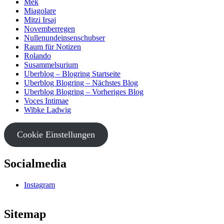
Mek
Miagolare
Mitzi Irsaj
Novemberregen
Nullenundeinsenschubser
Raum für Notizen
Rolando
Susammelsurium
Uberblog – Blogring Startseite
Uberblog Blogring – Nächstes Blog
Uberblog Blogring – Vorheriges Blog
Voces Intimae
Wibke Ladwig
Cookie Einstellungen
Socialmedia
Instagram
Sitemap