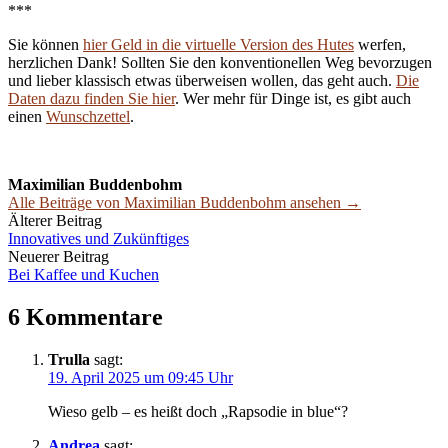
***
Sie können
hier Geld in die virtuelle Version des Hutes
werfen,
herzlichen Dank! Sollten Sie den konventionellen Weg bevorzugen
und lieber klassisch etwas überweisen wollen, das geht auch.
Die
Daten dazu finden Sie hier
. Wer mehr für Dinge ist, es gibt auch
einen
Wunschzettel
.
Maximilian Buddenbohm
Alle Beiträge von Maximilian Buddenbohm ansehen →
Beitrags-
Älterer Beitrag
Innovatives und Zukünftiges
Navigation
Neuerer Beitrag
Bei Kaffee und Kuchen
6 Kommentare
Trulla
sagt:
19. April 2025 um 09:45 Uhr
Wieso gelb – es heißt doch „Rapsodie in blue“?
Andrea
sagt: