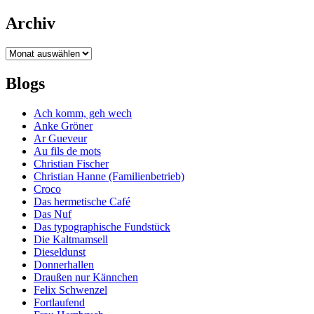
Archiv
Archiv
Blogs
Ach komm, geh wech
Anke Gröner
Ar Gueveur
Au fils de mots
Christian Fischer
Christian Hanne (Familienbetrieb)
Croco
Das hermetische Café
Das Nuf
Das typographische Fundstück
Die Kaltmamsell
Dieseldunst
Donnerhallen
Draußen nur Kännchen
Felix Schwenzel
Fortlaufend