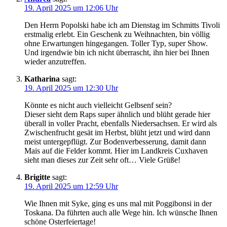
19. April 2025 um 12:06 Uhr
Den Herrn Popolski habe ich am Dienstag im Schmitts Tivoli
erstmalig erlebt. Ein Geschenk zu Weihnachten, bin völlig
ohne Erwartungen hingegangen. Toller Typ, super Show.
Und irgendwie bin ich nicht überrascht, ihn hier bei Ihnen
wieder anzutreffen.
Katharina
sagt:
19. April 2025 um 12:30 Uhr
Könnte es nicht auch vielleicht Gelbsenf sein?
Dieser sieht dem Raps super ähnlich und blüht gerade hier
überall in voller Pracht, ebenfalls Niedersachsen. Er wird als
Zwischenfrucht gesät im Herbst, blüht jetzt und wird dann
meist untergepflügt. Zur Bodenverbesserung, damit dann
Mais auf die Felder kommt. Hier im Landkreis Cuxhaven
sieht man dieses zur Zeit sehr oft… Viele Grüße!
Brigitte
sagt:
19. April 2025 um 12:59 Uhr
Wie Ihnen mit Syke, ging es uns mal mit Poggibonsi in der
Toskana. Da führten auch alle Wege hin. Ich wünsche Ihnen
schöne Osterfeiertage!