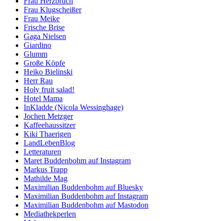
Frau Herzbruch
Frau Klugscheißer
Frau Meike
Frische Brise
Gaga Nielsen
Giardino
Glumm
Große Köpfe
Heiko Bielinski
Herr Rau
Holy fruit salad!
Hotel Mama
InKladde (Nicola Wessinghage)
Jochen Metzger
Kaffeehaussitzer
Kiki Thaerigen
LandLebenBlog
Letteraturen
Maret Buddenbohm auf Instagram
Markus Trapp
Mathilde Mag
Maximilian Buddenbohm auf Bluesky
Maximilian Buddenbohm auf Instagram
Maximilian Buddenbohm auf Mastodon
Mediathekperlen