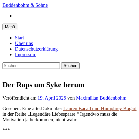
Springe
Buddenbohm & Söhne
zum
Instagram
Inhalt
Menü
Start
Über uns
Datenschutzerklärung
Impressum
Suchen
nach:
Der Raps um Syke herum
Veröffentlicht
am
19. April 2025
von
Maximilian Buddenbohm
Gesehen: Eine arte-Doku über
Lauren Bacall und Humphrey Bogart
in der Reihe „Legendäre Liebespaare.“ Irgendwo muss die
Motivation ja herkommen, nicht wahr.
***