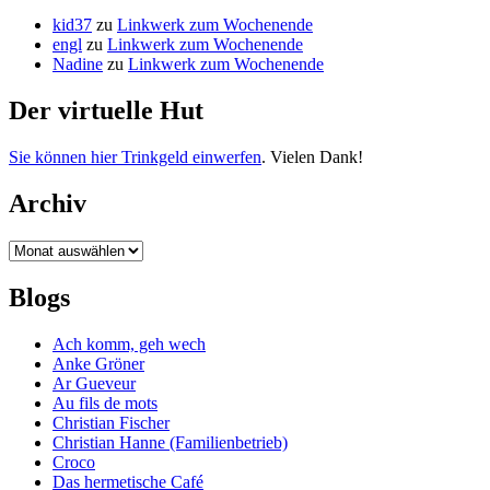
kid37
zu
Linkwerk zum Wochenende
engl
zu
Linkwerk zum Wochenende
Nadine
zu
Linkwerk zum Wochenende
Der virtuelle Hut
Sie können hier Trinkgeld einwerfen
. Vielen Dank!
Archiv
Archiv
Blogs
Ach komm, geh wech
Anke Gröner
Ar Gueveur
Au fils de mots
Christian Fischer
Christian Hanne (Familienbetrieb)
Croco
Das hermetische Café