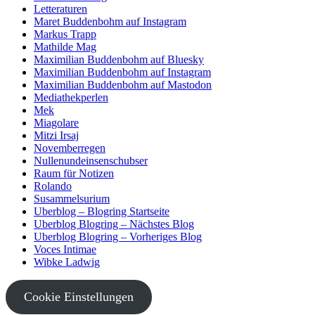
Letteraturen
Maret Buddenbohm auf Instagram
Markus Trapp
Mathilde Mag
Maximilian Buddenbohm auf Bluesky
Maximilian Buddenbohm auf Instagram
Maximilian Buddenbohm auf Mastodon
Mediathekperlen
Mek
Miagolare
Mitzi Irsaj
Novemberregen
Nullenundeinsenschubser
Raum für Notizen
Rolando
Susammelsurium
Uberblog – Blogring Startseite
Uberblog Blogring – Nächstes Blog
Uberblog Blogring – Vorheriges Blog
Voces Intimae
Wibke Ladwig
Cookie Einstellungen