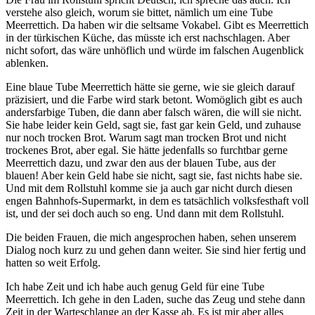
verstehe also gleich, worum sie bittet, nämlich um eine Tube
Meerrettich. Da haben wir die seltsame Vokabel. Gibt es Meerrettich
in der türkischen Küche, das müsste ich erst nachschlagen. Aber
nicht sofort, das wäre unhöflich und würde im falschen Augenblick
ablenken.
Eine blaue Tube Meerrettich hätte sie gerne, wie sie gleich darauf
präzisiert, und die Farbe wird stark betont. Womöglich gibt es auch
andersfarbige Tuben, die dann aber falsch wären, die will sie nicht.
Sie habe leider kein Geld, sagt sie, fast gar kein Geld, und zuhause
nur noch trocken Brot. Warum sagt man trocken Brot und nicht
trockenes Brot, aber egal. Sie hätte jedenfalls so furchtbar gerne
Meerrettich dazu, und zwar den aus der blauen Tube, aus der
blauen! Aber kein Geld habe sie nicht, sagt sie, fast nichts habe sie.
Und mit dem Rollstuhl komme sie ja auch gar nicht durch diesen
engen Bahnhofs-Supermarkt, in dem es tatsächlich volksfesthaft voll
ist, und der sei doch auch so eng. Und dann mit dem Rollstuhl.
Die beiden Frauen, die mich angesprochen haben, sehen unserem
Dialog noch kurz zu und gehen dann weiter. Sie sind hier fertig und
hatten so weit Erfolg.
Ich habe Zeit und ich habe auch genug Geld für eine Tube
Meerrettich. Ich gehe in den Laden, suche das Zeug und stehe dann
Zeit in der Warteschlange an der Kasse ab. Es ist mir aber alles