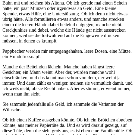
Bahn mit und reichen bis Altona. Ob ich gerade mal einen Schein
hätte, ein paar Münzen oder irgendwas an Geld. Eine kleine
Spende, etwas Hilfe, eine Unterstützung. Ob ich denn nicht etwas
übrig hätte. Alle formulieren etwas anders, und manche strecken
einem die leeren Hände dabei bettelnd entgegen, manche nicht.
Crackjunkies sind dabei, welche die Hände gar nicht ausstrecken
können, weil sie die fortwährend auf die Eingeweide drücken
müssen, in denen es krampft.
Pappbecher werden mir entgegengehalten, leere Dosen, eine Mütze,
ein Hundefressnapf.
Manche der Bettelnden lächeln. Manche haben längst leere
Gesichter, ein Mann weint. Aber der, würden manche wohl
einschränken, und das kennt man schon von dem, der weint ja
immer. Und dann zählt es weniger, meinen sie vermutlich damit, und
ich weiß nicht, ob sie Recht haben. Aber es stimmt, er weint immer,
wenn man ihn sieht.
Sie sammeln jedenfalls alle Geld, ich sammele die Varianten der
Wünsche.
Ob ich einen Kaffee ausgeben könnte. Ob ich ein Brötchen abgeben
könnte, aus meiner Papiertüte da. Und es wird darauf gezeigt, auf
diese Tüte, denn die sieht groß aus, es ist eben eine Familientüte. Ob