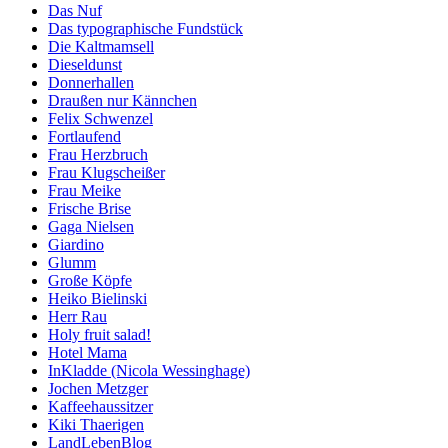
Das Nuf
Das typographische Fundstück
Die Kaltmamsell
Dieseldunst
Donnerhallen
Draußen nur Kännchen
Felix Schwenzel
Fortlaufend
Frau Herzbruch
Frau Klugscheißer
Frau Meike
Frische Brise
Gaga Nielsen
Giardino
Glumm
Große Köpfe
Heiko Bielinski
Herr Rau
Holy fruit salad!
Hotel Mama
InKladde (Nicola Wessinghage)
Jochen Metzger
Kaffeehaussitzer
Kiki Thaerigen
LandLebenBlog