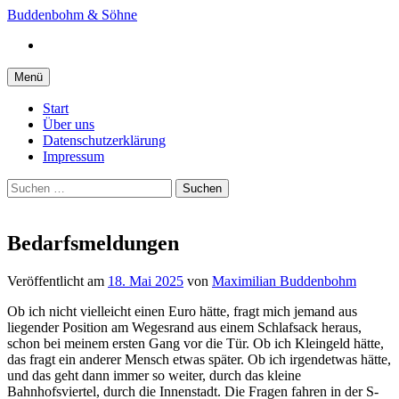
Springe
Buddenbohm & Söhne
zum
Instagram
Inhalt
Menü
Start
Über uns
Datenschutzerklärung
Impressum
Suchen
nach:
Bedarfsmeldungen
Veröffentlicht
am
18. Mai 2025
von
Maximilian Buddenbohm
Ob ich nicht vielleicht einen Euro hätte, fragt mich jemand aus
liegender Position am Wegesrand aus einem Schlafsack heraus,
schon bei meinem ersten Gang vor die Tür. Ob ich Kleingeld hätte,
das fragt ein anderer Mensch etwas später. Ob ich irgendetwas hätte,
und das geht dann immer so weiter, durch das kleine
Bahnhofsviertel, durch die Innenstadt. Die Fragen fahren in der S-