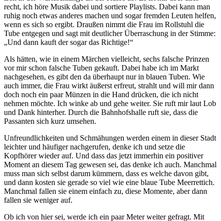
recht, ich höre Musik dabei und sortiere Playlists. Dabei kann man
ruhig noch etwas anderes machen und sogar fremden Leuten helfen,
wenn es sich so ergibt. Draußen nimmt die Frau im Rollstuhl die
Tube entgegen und sagt mit deutlicher Überraschung in der Stimme:
„Und dann kauft der sogar das Richtige!“
Als hätten, wie in einem Märchen vielleicht, sechs falsche Prinzen
vor mir schon falsche Tuben gekauft. Dabei habe ich im Markt
nachgesehen, es gibt den da überhaupt nur in blauen Tuben. Wie
auch immer, die Frau wirkt äußerst erfreut, strahlt und will mir dann
doch noch ein paar Münzen in die Hand drücken, die ich nicht
nehmen möchte. Ich winke ab und gehe weiter. Sie ruft mir laut Lob
und Dank hinterher. Durch die Bahnhofshalle ruft sie, dass die
Passanten sich kurz umsehen.
Unfreundlichkeiten und Schmähungen werden einem in dieser Stadt
leichter und häufiger nachgerufen, denke ich und setze die
Kopfhörer wieder auf. Und dass das jetzt immerhin ein positiver
Moment an diesem Tag gewesen sei, das denke ich auch. Manchmal
muss man sich selbst darum kümmern, dass es welche davon gibt,
und dann kosten sie gerade so viel wie eine blaue Tube Meerrettich.
Manchmal fallen sie einem einfach zu, diese Momente, aber dann
fallen sie weniger auf.
Ob ich von hier sei, werde ich ein paar Meter weiter gefragt. Mit