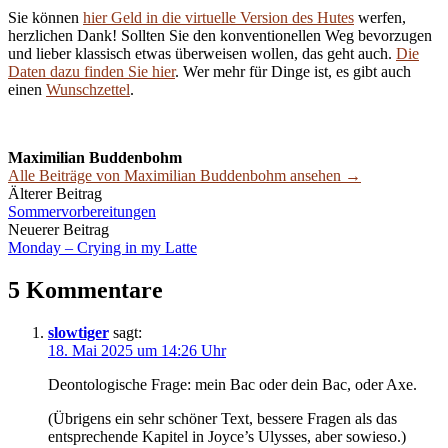
Sie können
hier Geld in die virtuelle Version des Hutes
werfen,
herzlichen Dank! Sollten Sie den konventionellen Weg bevorzugen
und lieber klassisch etwas überweisen wollen, das geht auch.
Die
Daten dazu finden Sie hier
. Wer mehr für Dinge ist, es gibt auch
einen
Wunschzettel
.
Maximilian Buddenbohm
Alle Beiträge von Maximilian Buddenbohm ansehen →
Beitrags-
Älterer Beitrag
Sommervorbereitungen
Navigation
Neuerer Beitrag
Monday – Crying in my Latte
5 Kommentare
slowtiger
sagt:
18. Mai 2025 um 14:26 Uhr
Deontologische Frage: mein Bac oder dein Bac, oder Axe.
(Übrigens ein sehr schöner Text, bessere Fragen als das
entsprechende Kapitel in Joyce’s Ulysses, aber sowieso.)