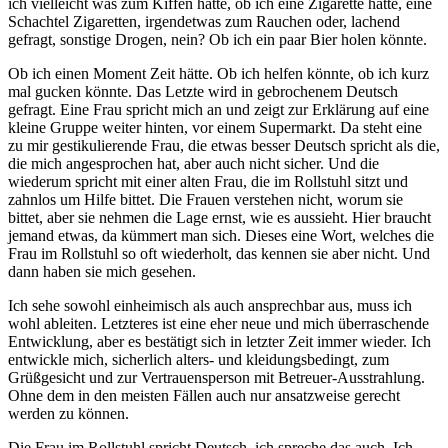
ich vielleicht was zum Kiffen hätte, ob ich eine Zigarette hätte, eine
Schachtel Zigaretten, irgendetwas zum Rauchen oder, lachend
gefragt, sonstige Drogen, nein? Ob ich ein paar Bier holen könnte.
Ob ich einen Moment Zeit hätte. Ob ich helfen könnte, ob ich kurz
mal gucken könnte. Das Letzte wird in gebrochenem Deutsch
gefragt. Eine Frau spricht mich an und zeigt zur Erklärung auf eine
kleine Gruppe weiter hinten, vor einem Supermarkt. Da steht eine
zu mir gestikulierende Frau, die etwas besser Deutsch spricht als die,
die mich angesprochen hat, aber auch nicht sicher. Und die
wiederum spricht mit einer alten Frau, die im Rollstuhl sitzt und
zahnlos um Hilfe bittet. Die Frauen verstehen nicht, worum sie
bittet, aber sie nehmen die Lage ernst, wie es aussieht. Hier braucht
jemand etwas, da kümmert man sich. Dieses eine Wort, welches die
Frau im Rollstuhl so oft wiederholt, das kennen sie aber nicht. Und
dann haben sie mich gesehen.
Ich sehe sowohl einheimisch als auch ansprechbar aus, muss ich
wohl ableiten. Letzteres ist eine eher neue und mich überraschende
Entwicklung, aber es bestätigt sich in letzter Zeit immer wieder. Ich
entwickle mich, sicherlich alters- und kleidungsbedingt, zum
Grüßgesicht und zur Vertrauensperson mit Betreuer-Ausstrahlung.
Ohne dem in den meisten Fällen auch nur ansatzweise gerecht
werden zu können.
Die Frau im Rollstuhl spricht Deutsch, ich spreche das auch. Ich