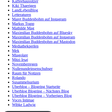
Kaffeehaussitzer
Kiki Thaerigen
LandLebenBlog
Letteraturen
Maret Buddenbohm auf Instagram
Markus Trapp
Mathilde Mag
Maximilian Buddenbohm auf Bluesky
Maximilian Buddenbohm auf Instagram
Maximilian Buddenbohm auf Mastodon
Mediathekperlen
Mek
Miagolare
Mitzi Irsaj
Novemberregen
Nullenundeinsenschubser
Raum für Notizen
Rolando
Susammelsurium
Uberblog – Blogring Startseite
Uberblog Blogring – Nächstes Blog
Uberblog Blogring – Vorheriges Blog
Voces Intimae
Wibke Ladwig