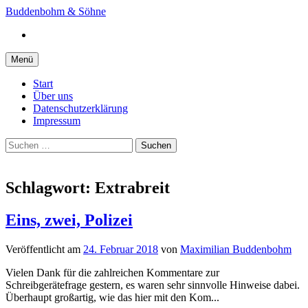
Springe
Buddenbohm & Söhne
zum
Instagram
Inhalt
Menü
Start
Über uns
Datenschutzerklärung
Impressum
Suchen
nach:
Schlagwort:
Extrabreit
Eins, zwei, Polizei
Veröffentlicht
am
24. Februar 2018
von
Maximilian Buddenbohm
Vielen Dank für die zahlreichen Kommentare zur
Schreibgerätefrage gestern, es waren sehr sinnvolle Hinweise dabei.
Überhaupt großartig, wie das hier mit den Kom...