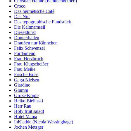
Christian Hanne (Familienbetrieb)
Croco
Das hermetische Café
Das Nuf
Das typographische Fundstück
Die Kaltmamsell
Dieseldunst
Donnerhallen
Draußen nur Kännchen
Felix Schwenzel
Fortlaufend
Frau Herzbruch
Frau Klugscheißer
Frau Meike
Frische Brise
Gaga Nielsen
Giardino
Glumm
Große Köpfe
Heiko Bielinski
Herr Rau
Holy fruit salad!
Hotel Mama
InKladde (Nicola Wessinghage)
Jochen Metzger