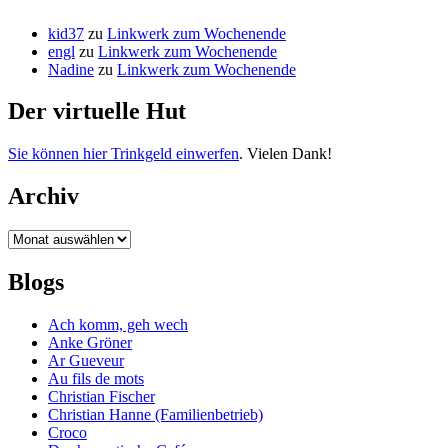
kid37
zu
Linkwerk zum Wochenende
engl
zu
Linkwerk zum Wochenende
Nadine
zu
Linkwerk zum Wochenende
Der virtuelle Hut
Sie können hier Trinkgeld einwerfen
. Vielen Dank!
Archiv
Archiv
Blogs
Ach komm, geh wech
Anke Gröner
Ar Gueveur
Au fils de mots
Christian Fischer
Christian Hanne (Familienbetrieb)
Croco