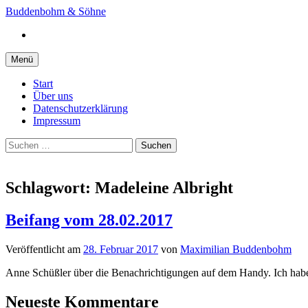
Springe
Buddenbohm & Söhne
zum
Instagram
Inhalt
Menü
Start
Über uns
Datenschutzerklärung
Impressum
Suchen
nach:
Schlagwort:
Madeleine Albright
Beifang vom 28.02.2017
Veröffentlicht
am
28. Februar 2017
von
Maximilian Buddenbohm
Anne Schüßler über die Benachrichtigungen auf dem Handy. Ich habe 
Neueste Kommentare