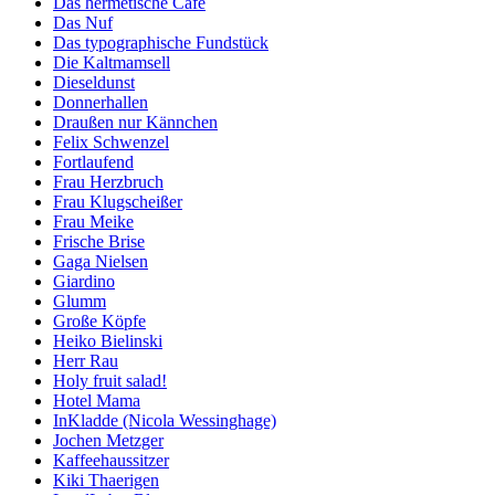
Das hermetische Café
Das Nuf
Das typographische Fundstück
Die Kaltmamsell
Dieseldunst
Donnerhallen
Draußen nur Kännchen
Felix Schwenzel
Fortlaufend
Frau Herzbruch
Frau Klugscheißer
Frau Meike
Frische Brise
Gaga Nielsen
Giardino
Glumm
Große Köpfe
Heiko Bielinski
Herr Rau
Holy fruit salad!
Hotel Mama
InKladde (Nicola Wessinghage)
Jochen Metzger
Kaffeehaussitzer
Kiki Thaerigen