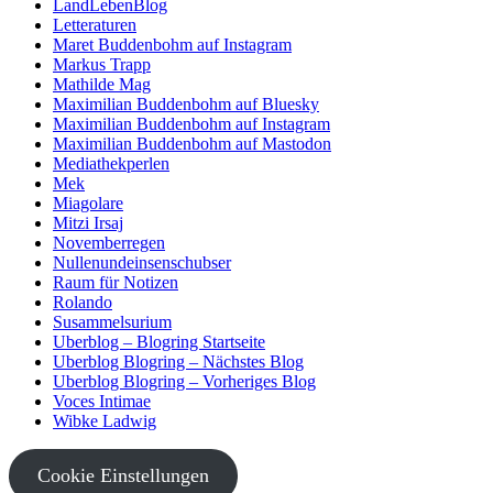
LandLebenBlog
Letteraturen
Maret Buddenbohm auf Instagram
Markus Trapp
Mathilde Mag
Maximilian Buddenbohm auf Bluesky
Maximilian Buddenbohm auf Instagram
Maximilian Buddenbohm auf Mastodon
Mediathekperlen
Mek
Miagolare
Mitzi Irsaj
Novemberregen
Nullenundeinsenschubser
Raum für Notizen
Rolando
Susammelsurium
Uberblog – Blogring Startseite
Uberblog Blogring – Nächstes Blog
Uberblog Blogring – Vorheriges Blog
Voces Intimae
Wibke Ladwig
Cookie Einstellungen