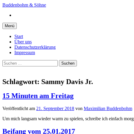
Springe
Buddenbohm & Söhne
zum
Instagram
Inhalt
Menü
Start
Über uns
Datenschutzerklärung
Impressum
Suchen
nach:
Schlagwort:
Sammy Davis Jr.
15 Minuten am Freitag
Veröffentlicht
am
21. September 2018
von
Maximilian Buddenbohm
Um mich langsam wieder warm zu spielen, schreibe ich einfach morgen
Beifang vom 25.01.2017