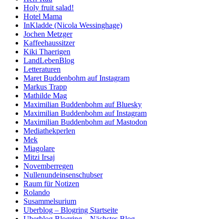
Holy fruit salad!
Hotel Mama
InKladde (Nicola Wessinghage)
Jochen Metzger
Kaffeehaussitzer
Kiki Thaerigen
LandLebenBlog
Letteraturen
Maret Buddenbohm auf Instagram
Markus Trapp
Mathilde Mag
Maximilian Buddenbohm auf Bluesky
Maximilian Buddenbohm auf Instagram
Maximilian Buddenbohm auf Mastodon
Mediathekperlen
Mek
Miagolare
Mitzi Irsaj
Novemberregen
Nullenundeinsenschubser
Raum für Notizen
Rolando
Susammelsurium
Uberblog – Blogring Startseite
Uberblog Blogring – Nächstes Blog