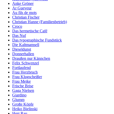
Anke Gröner
Ar Gueveur
Au fils de mots
Christian Fischer
Christian Hanne (Familienbetrieb)
Croco
Das hermetische Café
Das Nuf
Das typographische Fundstück
Die Kaltmamsell
Dieseldunst
Donnerhallen
Draußen nur Kännchen
Felix Schwenzel
Fortlaufend
Frau Herzbruch
Frau Klugscheißer
Frau Meike
Frische Brise
Gaga Nielsen
Giardino
Glumm
Große Köpfe
Heiko Bielinski
Herr Rau