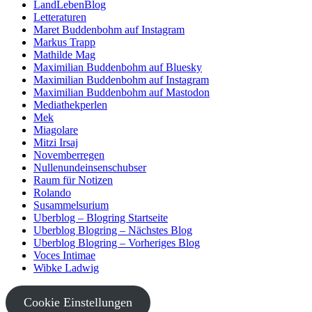
LandLebenBlog
Letteraturen
Maret Buddenbohm auf Instagram
Markus Trapp
Mathilde Mag
Maximilian Buddenbohm auf Bluesky
Maximilian Buddenbohm auf Instagram
Maximilian Buddenbohm auf Mastodon
Mediathekperlen
Mek
Miagolare
Mitzi Irsaj
Novemberregen
Nullenundeinsenschubser
Raum für Notizen
Rolando
Susammelsurium
Uberblog – Blogring Startseite
Uberblog Blogring – Nächstes Blog
Uberblog Blogring – Vorheriges Blog
Voces Intimae
Wibke Ladwig
Cookie Einstellungen