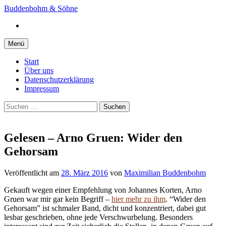
Springe
Buddenbohm & Söhne
zum
Instagram
Inhalt
Menü
Start
Über uns
Datenschutzerklärung
Impressum
Suchen
nach:
Gelesen – Arno Gruen: Wider den
Gehorsam
Veröffentlicht
am
28. März 2016
von
Maximilian Buddenbohm
Gekauft wegen einer Empfehlung von
Johannes Korten
, Arno
Gruen war mir gar kein Begriff –
hier mehr zu ihm
. “Wider den
Gehorsam” ist schmaler Band, dicht und konzentriert, dabei gut
lesbar geschrieben, ohne jede Verschwurbelung. Besonders