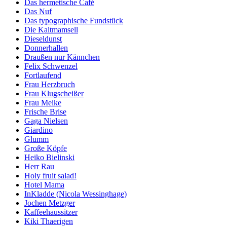
Das hermetische Café
Das Nuf
Das typographische Fundstück
Die Kaltmamsell
Dieseldunst
Donnerhallen
Draußen nur Kännchen
Felix Schwenzel
Fortlaufend
Frau Herzbruch
Frau Klugscheißer
Frau Meike
Frische Brise
Gaga Nielsen
Giardino
Glumm
Große Köpfe
Heiko Bielinski
Herr Rau
Holy fruit salad!
Hotel Mama
InKladde (Nicola Wessinghage)
Jochen Metzger
Kaffeehaussitzer
Kiki Thaerigen