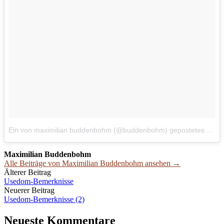
Ein von maximilian buddenbohm (@buddenbohm) gepostetes Foto
Maximilian Buddenbohm
Alle Beiträge von Maximilian Buddenbohm ansehen →
Beitrags-
Älterer Beitrag
Usedom-Bemerknisse
Navigation
Neuerer Beitrag
Usedom-Bemerknisse (2)
Neueste Kommentare