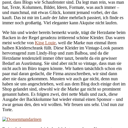
passt, dass Blogs wie Schaufenster sind. Da legt man rein, was man
hat, Texte, Kolumnen, Bilder, Ideen, Formate, was auch immer –
und manchmal, mit etwas Glück, kommt jemand vorbei, der das
kauft. Das ist mir im Laufe der Jahre mehrfach passiert, ich finde es
immer noch großartig. Viel eleganter kann Akquise nicht laufen.
Wie hin und wieder bereits bemerkt wurde, trägt die Herzdame beim
Backen in der Regel geradezu irritierend schöne Kleider. Das waren
meist welche von
King Louie
, weil die Marke nun einmal ihren
halben Kleiderschrank füllt. Diese Kleider im Vintage-Look passen
hervorragend zum Lindy-Hop und zum Balboa, und da die
Herzdame tendenziell immer öfter tanzt, besteht da ein gewisser
Bedarf an Ausrüstung. Sie sind aber nicht so vintage, dass man sie
nicht auch im Büro tragen könnte. Wir hatten tatsächlich schon ein
paar mal daran gedacht, die Firma anzuschreiben, wir sind dann
aber nie dazu gekommen. Mussten wir auch gar nicht, denn nun
haben sie uns angeschrieben, weil aus dem Blog doch einige dort im
Shop gelandet sind, obwohl wir die Marke gar nicht so prominent
genannt haben. Es folgten zwei, drei nette Mails und zack, diese
Ausgabe der Backkolumne hat wieder einmal einen Sponsor – und
zwar genau den, den wir wollten. Wir freuen uns sehr. Und nun zur
Torte.