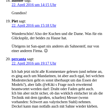
alamne
sagt:
22. April 2016 um 14:15 Uhr
Grandios!
Piet
sagt:
22. April 2016 um 15:18 Uhr
Wunderschön! Also der Kuchen und die Dame. Was für ein
Glückspilz, der beides zu Hause hat.
Übrigens ist San-apart nix anderes als Sahnesteif, nur von
einer anderen Firma. 😉
percanta
sagt:
22. April 2016 um 19:17 Uhr
Ich hab jetzt nicht alle Kommentare gelesen (und nehme an,
es ging auch um Mandarinen, ist aber auch egal, bei welchen
Modestrecken geht es sonst überhaupt um das Essen der
Models?), aber falls @eKiki s Frage noch erweiternd
beantwortet werden darf: Draht oder Faden geht auch.
Ich bin aber nicht sicher, ob das wirklich einfacher ist als die
Technik mit dem (großen, scharfen) Messer (wenn
vorhanden: Schwert aus valyrischem Stahl) nehmen.
Deckel kann man notfalls auch mit Sahne wieder kleben.