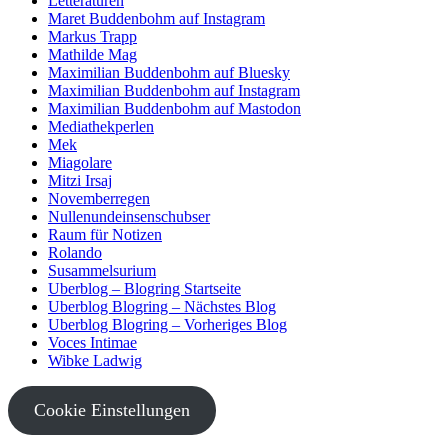
Letteraturen
Maret Buddenbohm auf Instagram
Markus Trapp
Mathilde Mag
Maximilian Buddenbohm auf Bluesky
Maximilian Buddenbohm auf Instagram
Maximilian Buddenbohm auf Mastodon
Mediathekperlen
Mek
Miagolare
Mitzi Irsaj
Novemberregen
Nullenundeinsenschubser
Raum für Notizen
Rolando
Susammelsurium
Uberblog – Blogring Startseite
Uberblog Blogring – Nächstes Blog
Uberblog Blogring – Vorheriges Blog
Voces Intimae
Wibke Ladwig
Cookie Einstellungen