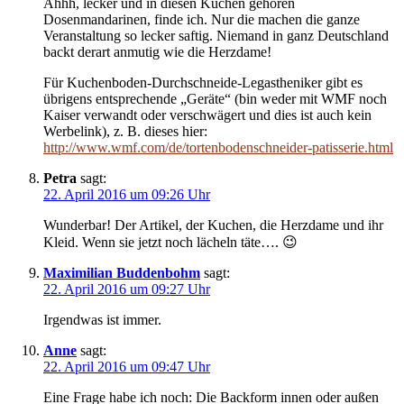
Ahhh, lecker und in diesen Kuchen gehören
Dosenmandarinen, finde ich. Nur die machen die ganze
Veranstaltung so lecker saftig. Niemand in ganz Deutschland
backt derart anmutig wie die Herzdame!
Für Kuchenboden-Durchschneide-Legastheniker gibt es
übrigens entsprechende „Geräte“ (bin weder mit WMF noch
Kaiser verwandt oder verschwägert und dies ist auch kein
Werbelink), z. B. dieses hier:
http://www.wmf.com/de/tortenbodenschneider-patisserie.html
Petra
sagt:
22. April 2016 um 09:26 Uhr
Wunderbar! Der Artikel, der Kuchen, die Herzdame und ihr
Kleid. Wenn sie jetzt noch lächeln täte…. 😉
Maximilian Buddenbohm
sagt:
22. April 2016 um 09:27 Uhr
Irgendwas ist immer.
Anne
sagt:
22. April 2016 um 09:47 Uhr
Eine Frage habe ich noch: Die Backform innen oder außen