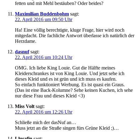
fetten und mit Mehl bestäuben? Oder beides?
Maximilian Buddenbohm
sagt:
22. April 2016 um 09:50 Uhr
Ha! Eine völlig berechtigte, kluge Frage, hier wird noch
mitgedacht. Die fachliche Antwort überlasse ich natürlich der
Herzdame.
dasnuf
sagt:
22. April 2016 um 10:24 Uhr
OMG. Ich liebe King Louie. Gut die Hälfte meines
Kleiderschrankes ist von King Louie. Und jetzt sehe ich
dieses Kleid und es ist grün und ich muss es kaufen.
So einfach funktioniert Werbung. Es ist quasi ein Graus.
(Das ist eine Back-Kolumne? Sehe keinen Kuchen, ich sehe
nur diese Frau und dieses Kleid <3)
Miss Volt
sagt:
22. April 2016 um 12:26 Uhr
Schließe mich der dasNuf an…
Muss jetzt an die Straße singen fürs Grüne Kleid ;)…
Llusafin
sagt: