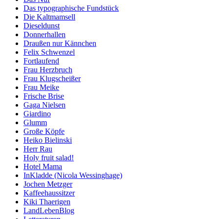
Das typographische Fundstück
Die Kaltmamsell
Dieseldunst
Donnerhallen
Draußen nur Kännchen
Felix Schwenzel
Fortlaufend
Frau Herzbruch
Frau Klugscheißer
Frau Meike
Frische Brise
Gaga Nielsen
Giardino
Glumm
Große Köpfe
Heiko Bielinski
Herr Rau
Holy fruit salad!
Hotel Mama
InKladde (Nicola Wessinghage)
Jochen Metzger
Kaffeehaussitzer
Kiki Thaerigen
LandLebenBlog