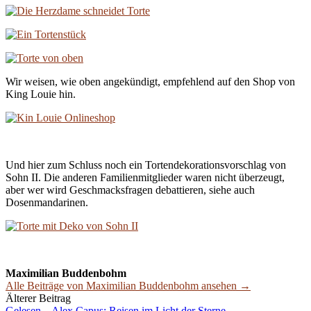
Wir weisen, wie oben angekündigt, empfehlend auf den Shop von
King Louie hin.
Und hier zum Schluss noch ein Tortendekorationsvorschlag von
Sohn II. Die anderen Familienmitglieder waren nicht überzeugt,
aber wer wird Geschmacksfragen debattieren, siehe auch
Dosenmandarinen.
Maximilian Buddenbohm
Alle Beiträge von Maximilian Buddenbohm ansehen →
Beitrags-
Älterer Beitrag
Gelesen – Alex Capus: Reisen im Licht der Sterne