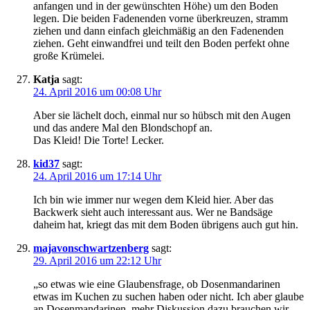
anfangen und in der gewünschten Höhe) um den Boden
legen. Die beiden Fadenenden vorne überkreuzen, stramm
ziehen und dann einfach gleichmäßig an den Fadenenden
ziehen. Geht einwandfrei und teilt den Boden perfekt ohne
große Krümelei.
Katja
sagt:
24. April 2016 um 00:08 Uhr
Aber sie lächelt doch, einmal nur so hübsch mit den Augen
und das andere Mal den Blondschopf an.
Das Kleid! Die Torte! Lecker.
kid37
sagt:
24. April 2016 um 17:14 Uhr
Ich bin wie immer nur wegen dem Kleid hier. Aber das
Backwerk sieht auch interessant aus. Wer ne Bandsäge
daheim hat, kriegt das mit dem Boden übrigens auch gut hin.
majavonschwartzenberg
sagt:
29. April 2016 um 22:12 Uhr
„so etwas wie eine Glaubensfrage, ob Dosenmandarinen
etwas im Kuchen zu suchen haben oder nicht. Ich aber glaube
an Dosenmandarinen, mehr Diskussion dazu brauchen wir