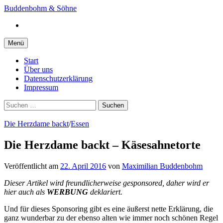
Springe
Buddenbohm & Söhne
zum
Instagram
Inhalt
Menü
Start
Über uns
Datenschutzerklärung
Impressum
Suchen
nach:
Die Herzdame backt
/
Essen
Die Herzdame backt – Käsesahnetorte
Veröffentlicht
am
22. April 2016
von
Maximilian Buddenbohm
Dieser Artikel wird freundlicherweise gesponsored, daher wird er
hier auch als
WERBUNG
deklariert.
Und für dieses Sponsoring gibt es eine äußerst nette Erklärung, die
ganz wunderbar zu der ebenso alten wie immer noch schönen Regel