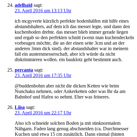
adelhaid
sagt:
23. April 2016 um 13:13 Uhr
ich mcgyverte kürzlich perfekte bodenhälfen mit hilfe eines
abstandshalters, auf dem ich das messer legte, und dann den
kuchenboden drehte. das messer blieb immer gerade liegen
und ergab so den perfekten schnitt (wenn man kuchendeckeln
vorbeugen möchte, die an der einen seite 3cm und an der
anderen 3mm dick sind). der abstandshalter war in meinem
fall ein austernmesserschaft, aber ich würde da nicht
diskriminieren wollen. ein bauklotz geht bestimmt auch.
percanta
sagt:
23. April 2016 um 17:35 Uhr
@buddenbohm aber nicht die dicken Ketten wie beim
Nunchaku nehmen, oder Ankerketten oder was Ihr da am
Bahnhof und Hafen so nehmt. Eher was feineres.
Liisa
sagt:
23. April 2016 um 22:17 Uhr
Also ich schneide solchen Boden ja mit stinknormalem
Nähgarn. Faden lang genug abschneiden (ca. Durchmesser
Kuchen und etwa 15 cm zusätzlich. Dann einmal (hinten