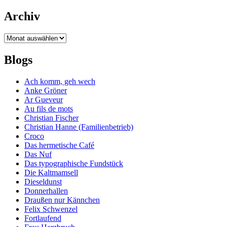
Archiv
Archiv
Blogs
Ach komm, geh wech
Anke Gröner
Ar Gueveur
Au fils de mots
Christian Fischer
Christian Hanne (Familienbetrieb)
Croco
Das hermetische Café
Das Nuf
Das typographische Fundstück
Die Kaltmamsell
Dieseldunst
Donnerhallen
Draußen nur Kännchen
Felix Schwenzel
Fortlaufend