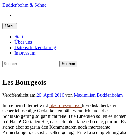
Springe
Buddenbohm & Söhne
zum
Instagram
Inhalt
Menü
Start
Über uns
Datenschutzerklärung
Impressum
Suchen
nach:
Les Bourgeois
Veröffentlicht
am
26. April 2016
von
Maximilian Buddenbohm
In meinem Internet wird
über diesen Text
hier diskutiert, der
sicherlich richtige Gedanken enthält, wenn ich auch die
Schlußfolgerung so gar nicht teile. Die Liberalen sollen es richten,
ha! Haha! Gestatten Sie, dass ich mich kurz erbreche, pardon. Es
stehen aber sogar in den Kommentaren noch interessante
Anmerkungen, das ist ja selten genug. Eine Leseempfehlung also