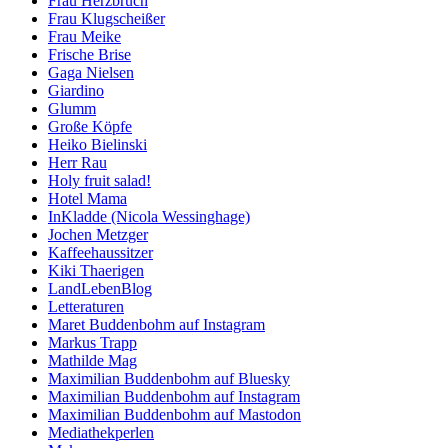
Frau Herzbruch
Frau Klugscheißer
Frau Meike
Frische Brise
Gaga Nielsen
Giardino
Glumm
Große Köpfe
Heiko Bielinski
Herr Rau
Holy fruit salad!
Hotel Mama
InKladde (Nicola Wessinghage)
Jochen Metzger
Kaffeehaussitzer
Kiki Thaerigen
LandLebenBlog
Letteraturen
Maret Buddenbohm auf Instagram
Markus Trapp
Mathilde Mag
Maximilian Buddenbohm auf Bluesky
Maximilian Buddenbohm auf Instagram
Maximilian Buddenbohm auf Mastodon
Mediathekperlen