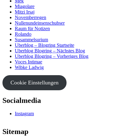
Mek
Miagolare
Mitzi Irsaj
Novemberregen
Nullenundeinsenschubser
Raum für Notizen
Rolando
Susammelsurium
Uberblog – Blogring Startseite
Uberblog Blogring – Nächstes Blog
Uberblog Blogring – Vorheriges Blog
Voces Intimae
Wibke Ladwig
Cookie Einstellungen
Socialmedia
Instagram
Sitemap