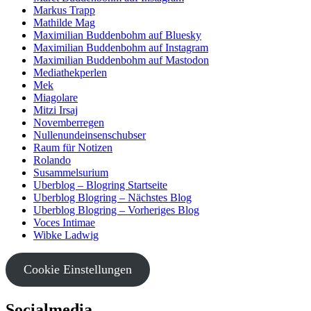
Markus Trapp
Mathilde Mag
Maximilian Buddenbohm auf Bluesky
Maximilian Buddenbohm auf Instagram
Maximilian Buddenbohm auf Mastodon
Mediathekperlen
Mek
Miagolare
Mitzi Irsaj
Novemberregen
Nullenundeinsenschubser
Raum für Notizen
Rolando
Susammelsurium
Uberblog – Blogring Startseite
Uberblog Blogring – Nächstes Blog
Uberblog Blogring – Vorheriges Blog
Voces Intimae
Wibke Ladwig
Cookie Einstellungen
Socialmedia