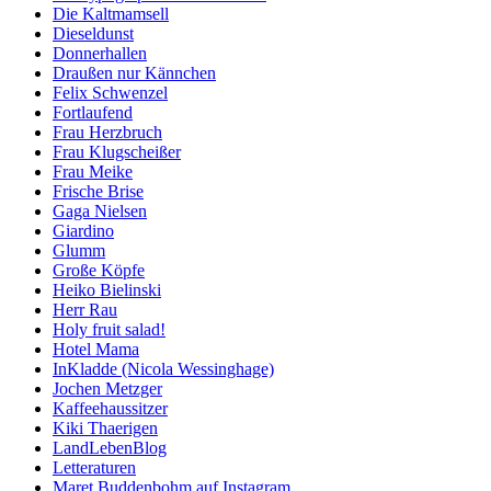
Die Kaltmamsell
Dieseldunst
Donnerhallen
Draußen nur Kännchen
Felix Schwenzel
Fortlaufend
Frau Herzbruch
Frau Klugscheißer
Frau Meike
Frische Brise
Gaga Nielsen
Giardino
Glumm
Große Köpfe
Heiko Bielinski
Herr Rau
Holy fruit salad!
Hotel Mama
InKladde (Nicola Wessinghage)
Jochen Metzger
Kaffeehaussitzer
Kiki Thaerigen
LandLebenBlog
Letteraturen
Maret Buddenbohm auf Instagram