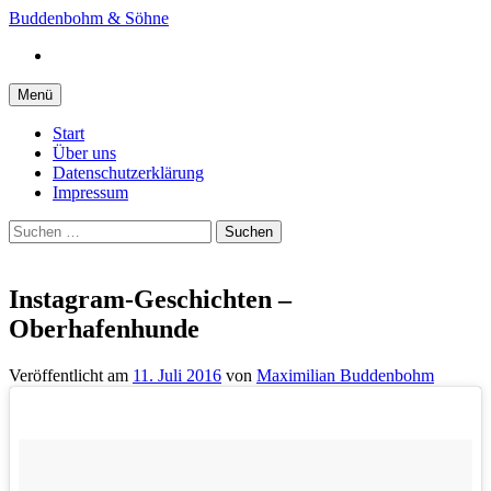
Springe
Buddenbohm & Söhne
zum
Instagram
Inhalt
Menü
Start
Über uns
Datenschutzerklärung
Impressum
Suchen
nach:
Instagram-Geschichten –
Oberhafenhunde
Veröffentlicht
am
11. Juli 2016
von
Maximilian Buddenbohm