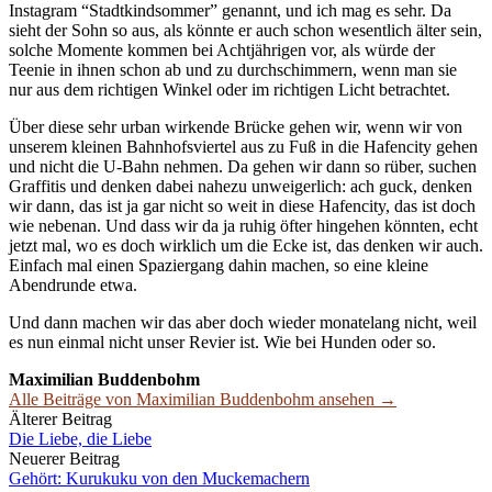
Instagram “Stadtkindsommer” genannt, und ich mag es sehr. Da
sieht der Sohn so aus, als könnte er auch schon wesentlich älter sein,
solche Momente kommen bei Achtjährigen vor, als würde der
Teenie in ihnen schon ab und zu durchschimmern, wenn man sie
nur aus dem richtigen Winkel oder im richtigen Licht betrachtet.
Über diese sehr urban wirkende Brücke gehen wir, wenn wir von
unserem kleinen Bahnhofsviertel aus zu Fuß in die Hafencity gehen
und nicht die U-Bahn nehmen. Da gehen wir dann so rüber, suchen
Graffitis und denken dabei nahezu unweigerlich: ach guck, denken
wir dann, das ist ja gar nicht so weit in diese Hafencity, das ist doch
wie nebenan. Und dass wir da ja ruhig öfter hingehen könnten, echt
jetzt mal, wo es doch wirklich um die Ecke ist, das denken wir auch.
Einfach mal einen Spaziergang dahin machen, so eine kleine
Abendrunde etwa.
Und dann machen wir das aber doch wieder monatelang nicht, weil
es nun einmal nicht unser Revier ist. Wie bei Hunden oder so.
Maximilian Buddenbohm
Alle Beiträge von Maximilian Buddenbohm ansehen →
Beitrags-
Älterer Beitrag
Die Liebe, die Liebe
Navigation
Neuerer Beitrag
Gehört: Kurukuku von den Muckemachern