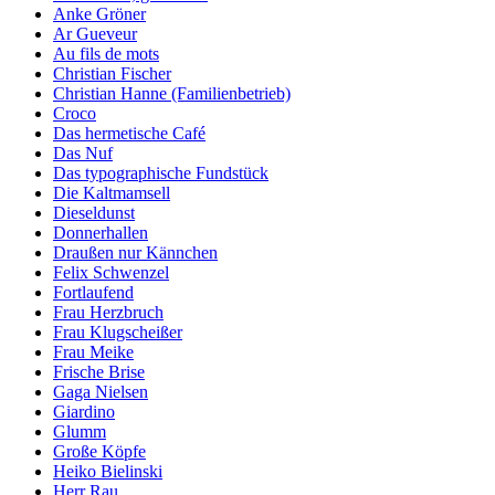
Anke Gröner
Ar Gueveur
Au fils de mots
Christian Fischer
Christian Hanne (Familienbetrieb)
Croco
Das hermetische Café
Das Nuf
Das typographische Fundstück
Die Kaltmamsell
Dieseldunst
Donnerhallen
Draußen nur Kännchen
Felix Schwenzel
Fortlaufend
Frau Herzbruch
Frau Klugscheißer
Frau Meike
Frische Brise
Gaga Nielsen
Giardino
Glumm
Große Köpfe
Heiko Bielinski
Herr Rau