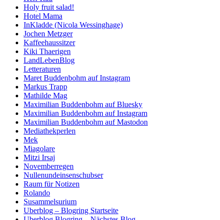
Holy fruit salad!
Hotel Mama
InKladde (Nicola Wessinghage)
Jochen Metzger
Kaffeehaussitzer
Kiki Thaerigen
LandLebenBlog
Letteraturen
Maret Buddenbohm auf Instagram
Markus Trapp
Mathilde Mag
Maximilian Buddenbohm auf Bluesky
Maximilian Buddenbohm auf Instagram
Maximilian Buddenbohm auf Mastodon
Mediathekperlen
Mek
Miagolare
Mitzi Irsaj
Novemberregen
Nullenundeinsenschubser
Raum für Notizen
Rolando
Susammelsurium
Uberblog – Blogring Startseite
Uberblog Blogring – Nächstes Blog