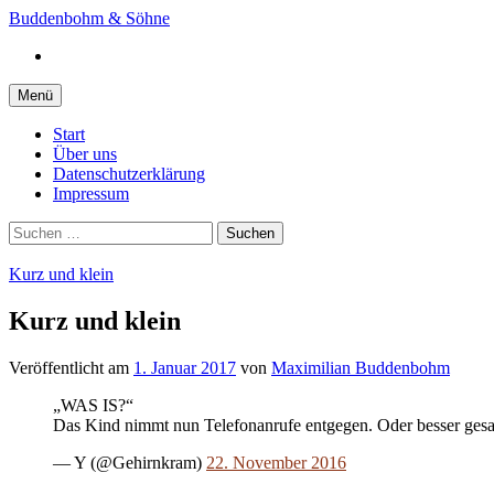
Springe
Buddenbohm & Söhne
zum
Instagram
Inhalt
Menü
Start
Über uns
Datenschutzerklärung
Impressum
Suchen
nach:
Kurz und klein
Kurz und klein
Veröffentlicht
am
1. Januar 2017
von
Maximilian Buddenbohm
„WAS IS?“
Das Kind nimmt nun Telefonanrufe entgegen. Oder besser gesagt
— Y (@Gehirnkram)
22. November 2016