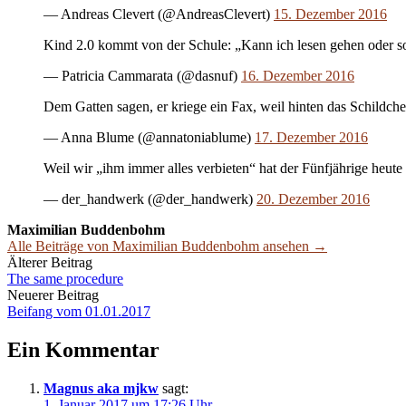
— Andreas Clevert (@AndreasClevert)
15. Dezember 2016
Kind 2.0 kommt von der Schule: „Kann ich lesen gehen oder sol
— Patricia Cammarata (@dasnuf)
16. Dezember 2016
Dem Gatten sagen, er kriege ein Fax, weil hinten das Schildch
— Anna Blume (@annatoniablume)
17. Dezember 2016
Weil wir „ihm immer alles verbieten“ hat der Fünfjährige heute
— der_handwerk (@der_handwerk)
20. Dezember 2016
Maximilian Buddenbohm
Alle Beiträge von Maximilian Buddenbohm ansehen →
Beitrags-
Älterer Beitrag
The same procedure
Navigation
Neuerer Beitrag
Beifang vom 01.01.2017
Ein Kommentar
Magnus aka mjkw
sagt:
1. Januar 2017 um 17:26 Uhr