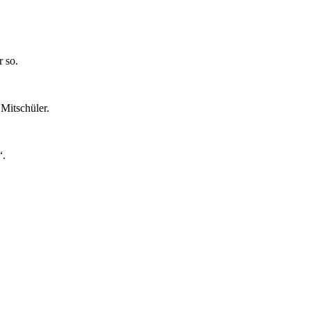
r so.
Mitschüler.
“.