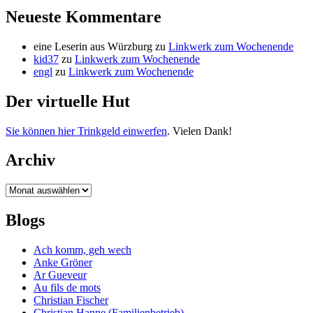
der
Neueste Kommentare
Beiträge
eine Leserin aus Würzburg
zu
Linkwerk zum Wochenende
kid37
zu
Linkwerk zum Wochenende
engl
zu
Linkwerk zum Wochenende
Der virtuelle Hut
Sie können hier Trinkgeld einwerfen
. Vielen Dank!
Archiv
Archiv
Blogs
Ach komm, geh wech
Anke Gröner
Ar Gueveur
Au fils de mots
Christian Fischer
Christian Hanne (Familienbetrieb)