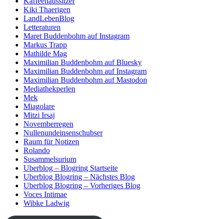
Kaffeehaussitzer
Kiki Thaerigen
LandLebenBlog
Letteraturen
Maret Buddenbohm auf Instagram
Markus Trapp
Mathilde Mag
Maximilian Buddenbohm auf Bluesky
Maximilian Buddenbohm auf Instagram
Maximilian Buddenbohm auf Mastodon
Mediathekperlen
Mek
Miagolare
Mitzi Irsaj
Novemberregen
Nullenundeinsenschubser
Raum für Notizen
Rolando
Susammelsurium
Uberblog – Blogring Startseite
Uberblog Blogring – Nächstes Blog
Uberblog Blogring – Vorheriges Blog
Voces Intimae
Wibke Ladwig