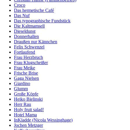
Croco
Das hermetische Café
Das Nuf
Das typographische Fundstück
Die Kaltmamsell
Dieseldunst
Donnerhallen
Draußen nur Kännchen
Felix Schwenzel
Fortlaufend
Frau Herzbruch
Frau Klugscheißer
Frau Meike
Frische Brise
Gaga Nielsen
Giardino
Glumm
Große Köpfe
Heiko Bielinski
Herr Rau
Holy fruit salad!
Hotel Mama
InKladde (Nicola Wessinghage)
Jochen Metzger