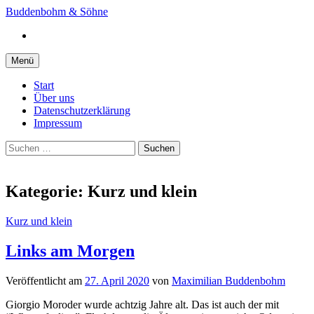
Springe
Buddenbohm & Söhne
zum
Instagram
Inhalt
Menü
Start
Über uns
Datenschutzerklärung
Impressum
Suchen
nach:
Kategorie:
Kurz und klein
Kurz und klein
Links am Morgen
Veröffentlicht
am
27. April 2020
von
Maximilian Buddenbohm
Giorgio Moroder wurde achtzig Jahre alt. Das ist auch der mit