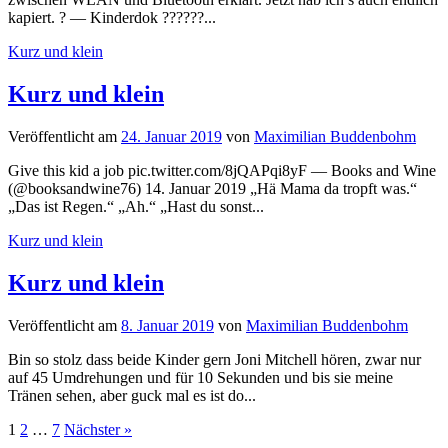
kapiert. ? — Kinderdok ??????...
Kurz und klein
Kurz und klein
Veröffentlicht
am
24. Januar 2019
von
Maximilian Buddenbohm
Give this kid a job pic.twitter.com/8jQAPqi8yF — Books and Wine
(@booksandwine76) 14. Januar 2019 „Hä Mama da tropft was.“
„Das ist Regen.“ „Ah.“ „Hast du sonst...
Kurz und klein
Kurz und klein
Veröffentlicht
am
8. Januar 2019
von
Maximilian Buddenbohm
Bin so stolz dass beide Kinder gern Joni Mitchell hören, zwar nur
auf 45 Umdrehungen und für 10 Sekunden und bis sie meine
Tränen sehen, aber guck mal es ist do...
Seitennummerierung
1
2
…
7
Nächster »