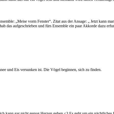
emble: „Meise vorm Fenster“. Zitat aus der Ansage: „ Jetzt kann man 
 hab das aufgeschrieben und fürs Ensemble ein paar Akkorde dazu erf
nee und Eis versunken ist. Die Vögel beginnen, sich zu finden.
ich kann gar nicht genug Herzen geben <3 Es geht um ein nächtliches