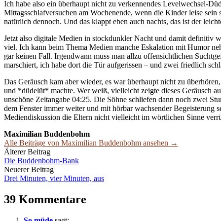
Ich habe also ein überhaupt nicht zu verkennendes Levelwechsel-Düde
Mittagsschlafversuchen am Wochenende, wenn die Kinder leise sein s
natürlich dennoch. Und das klappt eben auch nachts, das ist der leicht
Jetzt also digitale Medien in stockdunkler Nacht und damit definitiv w
viel. Ich kann beim Thema Medien manche Eskalation mit Humor nehm
gar keinen Fall. Irgendwann muss man allzu offensichtlichen Suchtg
marschiert, ich habe dort die Tür aufgerissen – und zwei friedlich sc
Das Geräusch kam aber wieder, es war überhaupt nicht zu überhören, 
und *düdelüt* machte. Wer weiß, vielleicht zeigte dieses Geräusch a
unschöne Zeitangabe 04:25. Die Söhne schliefen dann noch zwei Stu
dem Fenster immer weiter und mit hörbar wachsender Begeisterung sei
Mediendiskussion die Eltern nicht vielleicht im wörtlichen Sinne verr
Maximilian Buddenbohm
Alle Beiträge von Maximilian Buddenbohm ansehen →
Beitrags-
Älterer Beitrag
Die Buddenbohm-Bank
Navigation
Neuerer Beitrag
Drei Minuten, vier Minuten, aus
39 Kommentare
So müde
sagt: