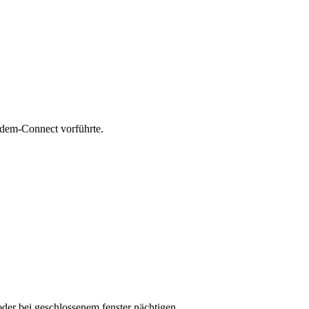
Modem-Connect vorführte.
oder bei geschlossenem fenster nächtigen.