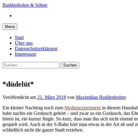
Springe
Buddenbohm & Söhne
zum
Instagram
Inhalt
Menü
Start
Über uns
Datenschutzerklärung
Impressum
Suchen
nach:
*düdelüt*
Veröffentlicht
am
21. März 2018
von
Maximilian Buddenbohm
Ein kleiner Nachtrag noch zum
Medienexperiment
in diesem Haushalt
habe nachts ein Geräusch gehört – und zwar so ein Geräusch, das Elt
hören ist, ein kurzer Jingle. So kurz, dass man ihn sich nicht einma
gespielt wird. Auch in der S-Bahn hört man etwas in der Art ab und zu
schließlich nicht die ganze Stadt erziehen.