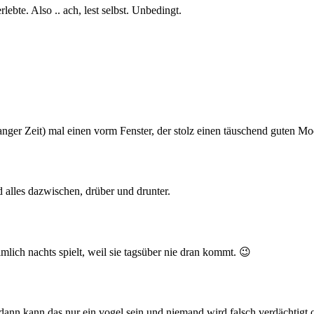
te. Also .. ach, lest selbst. Unbedingt.
 langer Zeit) mal einen vorm Fenster, der stolz einen täuschend guten 
 alles dazwischen, drüber und drunter.
mlich nachts spielt, weil sie tagsüber nie dran kommt. 😉
, dann kann das nur ein vogel sein und niemand wird falsch verdächtigt 