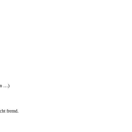
en …)
cht fremd.