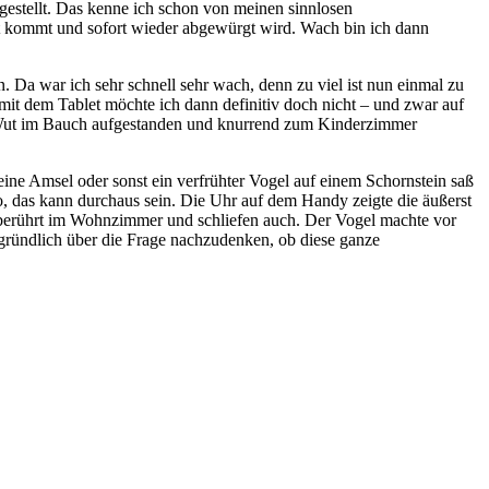
gestellt. Das kenne ich schon von meinen sinnlosen
et kommt und sofort wieder abgewürgt wird. Wach bin ich dann
n. Da war ich sehr schnell sehr wach, denn zu viel ist nun einmal zu
t dem Tablet möchte ich dann definitiv doch nicht – und zwar auf
er Wut im Bauch aufgestanden und knurrend zum Kinderzimmer
ine Amsel oder sonst ein verfrühter Vogel auf einem Schornstein saß
, das kann durchaus sein. Die Uhr auf dem Handy zeigte die äußerst
berührt im Wohnzimmer und schliefen auch. Der Vogel machte vor
 gründlich über die Frage nachzudenken, ob diese ganze