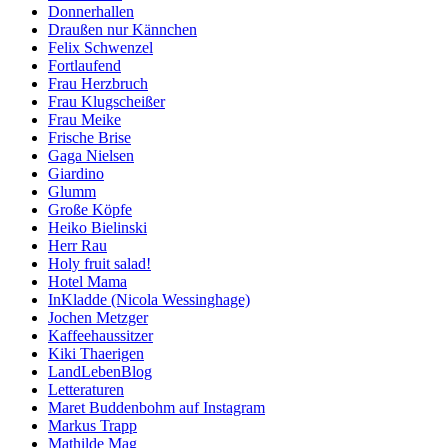
Donnerhallen
Draußen nur Kännchen
Felix Schwenzel
Fortlaufend
Frau Herzbruch
Frau Klugscheißer
Frau Meike
Frische Brise
Gaga Nielsen
Giardino
Glumm
Große Köpfe
Heiko Bielinski
Herr Rau
Holy fruit salad!
Hotel Mama
InKladde (Nicola Wessinghage)
Jochen Metzger
Kaffeehaussitzer
Kiki Thaerigen
LandLebenBlog
Letteraturen
Maret Buddenbohm auf Instagram
Markus Trapp
Mathilde Mag