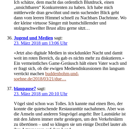
Ich schätze, dem macht das ordentlich Blutdruck, einen
„unsichtbaren“ Konkurrenten zu haben. Ich habe mich
mittlerweile dran gewöhnt und mein suchender Blick geht
dann vom leeren Himmel schnell zu Nachbars Dachrinne. Wo
der kleine virtuose Sänger mit buntschillernder und
stolzgeschwellter Brust allzu gerne sitzt…
Jugend und Medien
sagt:
23. März 2018 um 13:06 Uhr
«Jetzt also digitale Medien in stockdunkler Nacht und damit
weit im roten Bereich, da gab es nichts mehr zu diskutieren.»
Ein vermeintliches Game-Geräusch hält einen Vater wach und
er fragt sich, ob die ewigen Mediendiskussionen ihn langsam
verrückt machen
buddenbohm-und-
soehne.de/2018/03/21/due…
blaupause7
sagt:
23. März 2018 um 20:10 Uhr
Vögel sind schon was Tolles. Ich kannte mal einen Beo, der
konnte die quietschende Restauranttür nachahmen. Aber was
die Amseln und anderen Singvögel angeht: Ihre Lautstärke ist
mit den Jahren immer mehr gestiegen, um den Verkehrslärm
zu übertönen – und so klingen sie um einige Dezibel lauter als