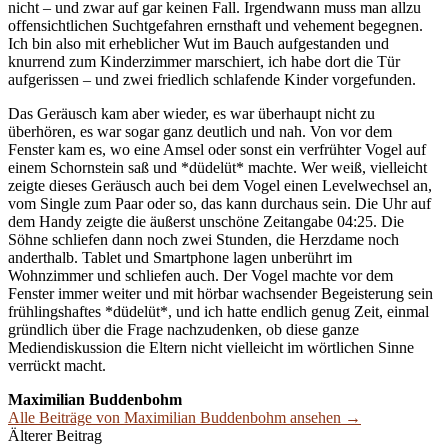
nicht – und zwar auf gar keinen Fall. Irgendwann muss man allzu
offensichtlichen Suchtgefahren ernsthaft und vehement begegnen.
Ich bin also mit erheblicher Wut im Bauch aufgestanden und
knurrend zum Kinderzimmer marschiert, ich habe dort die Tür
aufgerissen – und zwei friedlich schlafende Kinder vorgefunden.
Das Geräusch kam aber wieder, es war überhaupt nicht zu
überhören, es war sogar ganz deutlich und nah. Von vor dem
Fenster kam es, wo eine Amsel oder sonst ein verfrühter Vogel auf
einem Schornstein saß und *düdelüt* machte. Wer weiß, vielleicht
zeigte dieses Geräusch auch bei dem Vogel einen Levelwechsel an,
vom Single zum Paar oder so, das kann durchaus sein. Die Uhr auf
dem Handy zeigte die äußerst unschöne Zeitangabe 04:25. Die
Söhne schliefen dann noch zwei Stunden, die Herzdame noch
anderthalb. Tablet und Smartphone lagen unberührt im
Wohnzimmer und schliefen auch. Der Vogel machte vor dem
Fenster immer weiter und mit hörbar wachsender Begeisterung sein
frühlingshaftes *düdelüt*, und ich hatte endlich genug Zeit, einmal
gründlich über die Frage nachzudenken, ob diese ganze
Mediendiskussion die Eltern nicht vielleicht im wörtlichen Sinne
verrückt macht.
Maximilian Buddenbohm
Alle Beiträge von Maximilian Buddenbohm ansehen →
Beitrags-
Älterer Beitrag