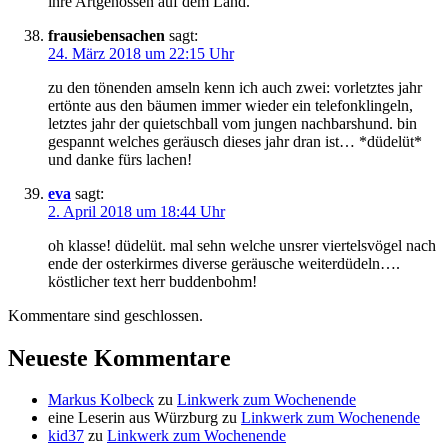
ihre Artgenossen auf dem Land.
frausiebensachen
sagt:
24. März 2018 um 22:15 Uhr
zu den tönenden amseln kenn ich auch zwei: vorletztes jahr
ertönte aus den bäumen immer wieder ein telefonklingeln,
letztes jahr der quietschball vom jungen nachbarshund. bin
gespannt welches geräusch dieses jahr dran ist… *düdelüt*
und danke fürs lachen!
eva
sagt:
2. April 2018 um 18:44 Uhr
oh klasse! düdelüt. mal sehn welche unsrer viertelsvögel nach
ende der osterkirmes diverse geräusche weiterdüdeln….
köstlicher text herr buddenbohm!
Kommentare sind geschlossen.
Neueste Kommentare
Markus Kolbeck
zu
Linkwerk zum Wochenende
eine Leserin aus Würzburg
zu
Linkwerk zum Wochenende
kid37
zu
Linkwerk zum Wochenende