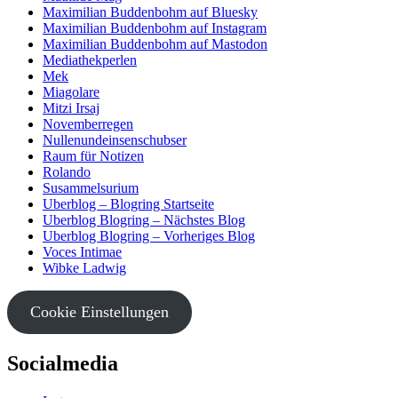
Maximilian Buddenbohm auf Bluesky
Maximilian Buddenbohm auf Instagram
Maximilian Buddenbohm auf Mastodon
Mediathekperlen
Mek
Miagolare
Mitzi Irsaj
Novemberregen
Nullenundeinsenschubser
Raum für Notizen
Rolando
Susammelsurium
Uberblog – Blogring Startseite
Uberblog Blogring – Nächstes Blog
Uberblog Blogring – Vorheriges Blog
Voces Intimae
Wibke Ladwig
Cookie Einstellungen
Socialmedia