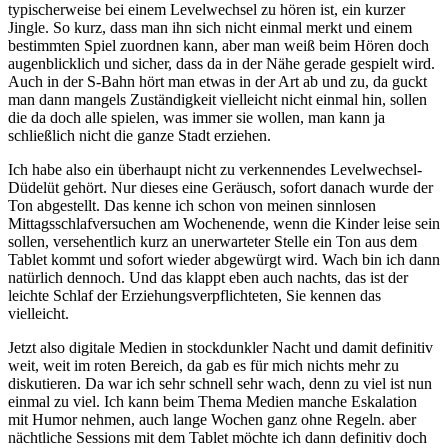
typischerweise bei einem Levelwechsel zu hören ist, ein kurzer
Jingle. So kurz, dass man ihn sich nicht einmal merkt und einem
bestimmten Spiel zuordnen kann, aber man weiß beim Hören doch
augenblicklich und sicher, dass da in der Nähe gerade gespielt wird.
Auch in der S-Bahn hört man etwas in der Art ab und zu, da guckt
man dann mangels Zuständigkeit vielleicht nicht einmal hin, sollen
die da doch alle spielen, was immer sie wollen, man kann ja
schließlich nicht die ganze Stadt erziehen.
Ich habe also ein überhaupt nicht zu verkennendes Levelwechsel-
Düdelüt gehört. Nur dieses eine Geräusch, sofort danach wurde der
Ton abgestellt. Das kenne ich schon von meinen sinnlosen
Mittagsschlafversuchen am Wochenende, wenn die Kinder leise sein
sollen, versehentlich kurz an unerwarteter Stelle ein Ton aus dem
Tablet kommt und sofort wieder abgewürgt wird. Wach bin ich dann
natürlich dennoch. Und das klappt eben auch nachts, das ist der
leichte Schlaf der Erziehungsverpflichteten, Sie kennen das
vielleicht.
Jetzt also digitale Medien in stockdunkler Nacht und damit definitiv
weit, weit im roten Bereich, da gab es für mich nichts mehr zu
diskutieren. Da war ich sehr schnell sehr wach, denn zu viel ist nun
einmal zu viel. Ich kann beim Thema Medien manche Eskalation
mit Humor nehmen, auch lange Wochen ganz ohne Regeln. aber
nächtliche Sessions mit dem Tablet möchte ich dann definitiv doch