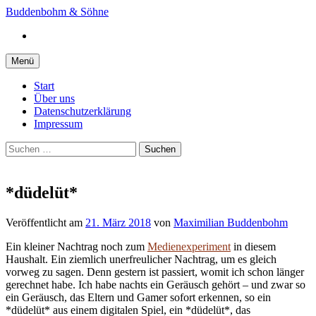
Springe
Buddenbohm & Söhne
zum
Instagram
Inhalt
Menü
Start
Über uns
Datenschutzerklärung
Impressum
Suchen
nach:
*düdelüt*
Veröffentlicht
am
21. März 2018
von
Maximilian Buddenbohm
Ein kleiner Nachtrag noch zum
Medienexperiment
in diesem
Haushalt. Ein ziemlich unerfreulicher Nachtrag, um es gleich
vorweg zu sagen. Denn gestern ist passiert, womit ich schon länger
gerechnet habe. Ich habe nachts ein Geräusch gehört – und zwar so
ein Geräusch, das Eltern und Gamer sofort erkennen, so ein
*düdelüt* aus einem digitalen Spiel, ein *düdelüt*, das