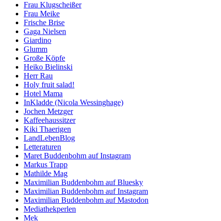
Frau Klugscheißer
Frau Meike
Frische Brise
Gaga Nielsen
Giardino
Glumm
Große Köpfe
Heiko Bielinski
Herr Rau
Holy fruit salad!
Hotel Mama
InKladde (Nicola Wessinghage)
Jochen Metzger
Kaffeehaussitzer
Kiki Thaerigen
LandLebenBlog
Letteraturen
Maret Buddenbohm auf Instagram
Markus Trapp
Mathilde Mag
Maximilian Buddenbohm auf Bluesky
Maximilian Buddenbohm auf Instagram
Maximilian Buddenbohm auf Mastodon
Mediathekperlen
Mek