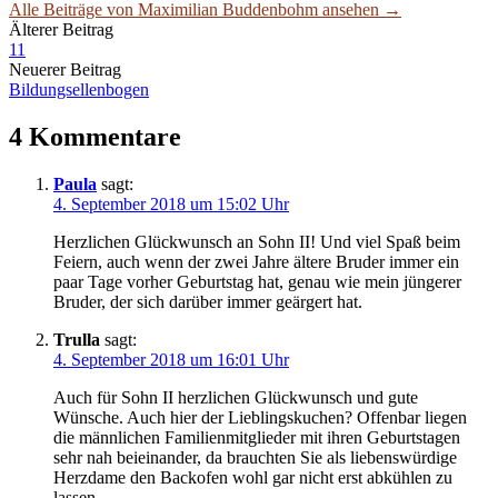
Alle Beiträge von Maximilian Buddenbohm ansehen →
Beitrags-
Älterer Beitrag
11
Navigation
Neuerer Beitrag
Bildungsellenbogen
4 Kommentare
Paula
sagt:
4. September 2018 um 15:02 Uhr
Herzlichen Glückwunsch an Sohn II! Und viel Spaß beim
Feiern, auch wenn der zwei Jahre ältere Bruder immer ein
paar Tage vorher Geburtstag hat, genau wie mein jüngerer
Bruder, der sich darüber immer geärgert hat.
Trulla
sagt:
4. September 2018 um 16:01 Uhr
Auch für Sohn II herzlichen Glückwunsch und gute
Wünsche. Auch hier der Lieblingskuchen? Offenbar liegen
die männlichen Familienmitglieder mit ihren Geburtstagen
sehr nah beieinander, da brauchten Sie als liebenswürdige
Herzdame den Backofen wohl gar nicht erst abkühlen zu
lassen.