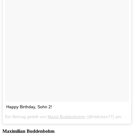
Happy Birthday, Sohn 2!
Ein Beitrag geteilt von
Maret Buddenbohm
(@hildchen77) am
Sep 3
Maximilian Buddenbohm