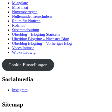
Miagolare
Mitzi Irsaj
Novemberregen
Nullenundeinsenschubser
Raum für Notizen
Rolando
Susammelsurium
Uberblog – Blogring Startseite
Uberblog Blogring – Nächstes Blog
Uberblog Blogring – Vorheriges Blog
Voces Intimae
Wibke Ladwig
Cookie Einstellungen
Socialmedia
Instagram
Sitemap