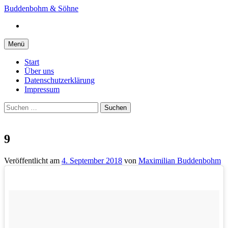
Springe
Buddenbohm & Söhne
zum
Instagram
Inhalt
Menü
Start
Über uns
Datenschutzerklärung
Impressum
Suchen
nach:
9
Veröffentlicht
am
4. September 2018
von
Maximilian Buddenbohm