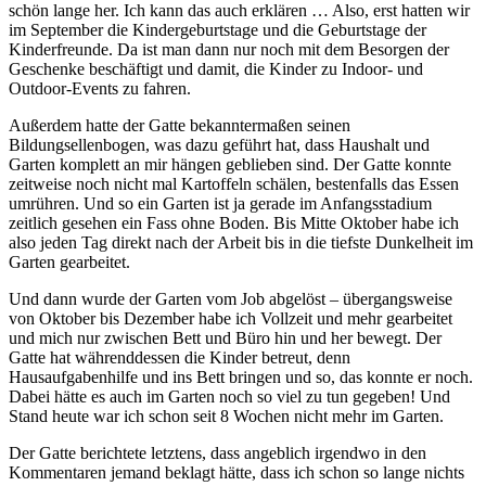
schön lange her. Ich kann das auch erklären … Also, erst hatten wir
im September die Kindergeburtstage und die Geburtstage der
Kinderfreunde. Da ist man dann nur noch mit dem Besorgen der
Geschenke beschäftigt und damit, die Kinder zu Indoor- und
Outdoor-Events zu fahren.
Außerdem hatte der Gatte bekanntermaßen seinen
Bildungsellenbogen, was dazu geführt hat, dass Haushalt und
Garten komplett an mir hängen geblieben sind. Der Gatte konnte
zeitweise noch nicht mal Kartoffeln schälen, bestenfalls das Essen
umrühren. Und so ein Garten ist ja gerade im Anfangsstadium
zeitlich gesehen ein Fass ohne Boden. Bis Mitte Oktober habe ich
also jeden Tag direkt nach der Arbeit bis in die tiefste Dunkelheit im
Garten gearbeitet.
Und dann wurde der Garten vom Job abgelöst – übergangsweise
von Oktober bis Dezember habe ich Vollzeit und mehr gearbeitet
und mich nur zwischen Bett und Büro hin und her bewegt. Der
Gatte hat währenddessen die Kinder betreut, denn
Hausaufgabenhilfe und ins Bett bringen und so, das konnte er noch.
Dabei hätte es auch im Garten noch so viel zu tun gegeben! Und
Stand heute war ich schon seit 8 Wochen nicht mehr im Garten.
Der Gatte berichtete letztens, dass angeblich irgendwo in den
Kommentaren jemand beklagt hätte, dass ich schon so lange nichts