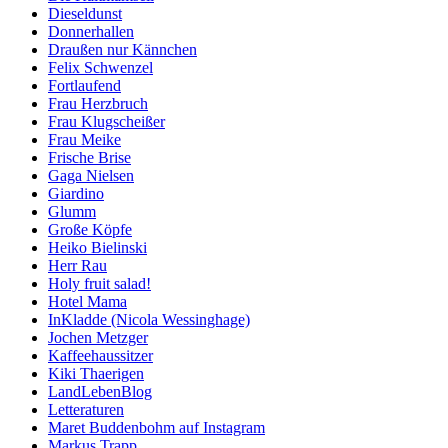
Dieseldunst
Donnerhallen
Draußen nur Kännchen
Felix Schwenzel
Fortlaufend
Frau Herzbruch
Frau Klugscheißer
Frau Meike
Frische Brise
Gaga Nielsen
Giardino
Glumm
Große Köpfe
Heiko Bielinski
Herr Rau
Holy fruit salad!
Hotel Mama
InKladde (Nicola Wessinghage)
Jochen Metzger
Kaffeehaussitzer
Kiki Thaerigen
LandLebenBlog
Letteraturen
Maret Buddenbohm auf Instagram
Markus Trapp