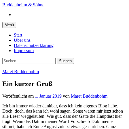
Springe
Buddenbohm & Söhne
zum
Instagram
Inhalt
Menü
Start
Über uns
Datenschutzerklärung
Impressum
Suchen
nach:
Maret Buddenbohm
Ein kurzer Gruß
Veröffentlicht
am
1. Januar 2019
von
Maret Buddenbohm
Ich bin immer wieder dankbar, dass ich kein eigenes Blog habe.
Doch, doch, das kann ich wohl sagen. Sonst wären mir jetzt schon
alle Leser weggelaufen. Wie gut, dass der Gatte die Hauptlast hier
trägt. Wenn das Datum meiner Word-Vorschreib-Dokumente
stimmt, habe ich Ende August zuletzt etwas geschrieben. Ganz