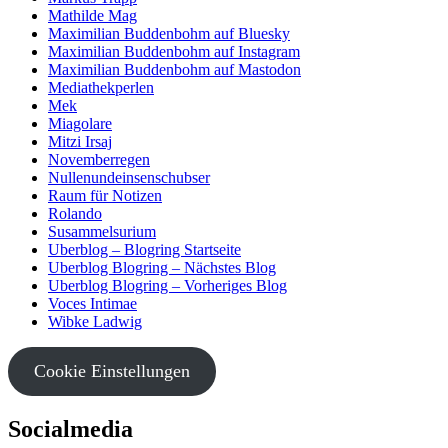
Mathilde Mag
Maximilian Buddenbohm auf Bluesky
Maximilian Buddenbohm auf Instagram
Maximilian Buddenbohm auf Mastodon
Mediathekperlen
Mek
Miagolare
Mitzi Irsaj
Novemberregen
Nullenundeinsenschubser
Raum für Notizen
Rolando
Susammelsurium
Uberblog – Blogring Startseite
Uberblog Blogring – Nächstes Blog
Uberblog Blogring – Vorheriges Blog
Voces Intimae
Wibke Ladwig
Cookie Einstellungen
Socialmedia