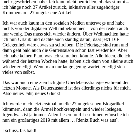
mehr geschrieben habe. Ich kann nicht beurteilen, ob das stimmt –
ich hänge noch 27 Artikel zurück, inklusive aller zugehöriger
Kommentare. 27 ungelesene Artikel.
Ich war auch kaum in den sozialen Medien unterwegs und habe
nichts von der digitalen Welt mitbekommen – von der realen auch
nur wenig. Das muss sich wieder ändern. Über Weihnachten hatte
ich nun Urlaub und dachte auch ständig daran, dass jetzt DIE
Gelegenheit wäre etwas zu schreiben. Die Feiertage sind rum und
dann geht bald auch die Gartensaison schon fast wieder los. Aber
ich habe keinen Plan, was ich schreiben könnte. Alle Ideen, die ich
während der letzten Wochen hatte, haben sich dann von alleine auch
wieder erledigt. Wenn man nur lange genug wartet, erledigt sich
vieles von selbst.
Das war auch eine ziemlich gute Überlebensstrategie während der
letzten Monate. Als Dauerzustand ist das allerdings nichts für mich.
Also neues Jahr, neues Glück!
Ich werde mich jetzt erstmal um die 27 ungelesenen Blogartikel
kümmern, dann die Ärmel hochkrempeln und wieder loslegen.
Irgendwas ist ja immer. Allen Lesern und Leserinnen wünsche ich
nun ein großartiges 2019 mit allem … [denkt Euch was aus].
Tschüss, bis bald!