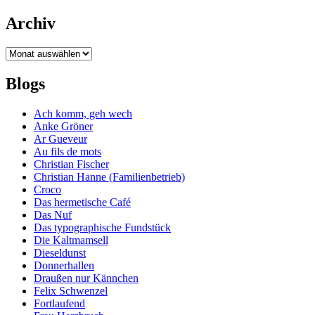
Archiv
Archiv
Blogs
Ach komm, geh wech
Anke Gröner
Ar Gueveur
Au fils de mots
Christian Fischer
Christian Hanne (Familienbetrieb)
Croco
Das hermetische Café
Das Nuf
Das typographische Fundstück
Die Kaltmamsell
Dieseldunst
Donnerhallen
Draußen nur Kännchen
Felix Schwenzel
Fortlaufend