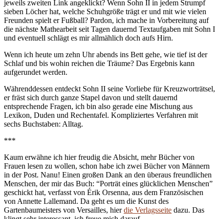
jeweils zweiten Link angeklickt? Wenn Sohn II in jedem Strumpf
sieben Löcher hat, welche Schuhgröße trägt er und mit wie vielen
Freunden spielt er Fußball? Pardon, ich mache in Vorbereitung auf
die nächste Mathearbeit seit Tagen dauernd Textaufgaben mit Sohn I
und eventuell schlägt es mir allmählich doch aufs Hirn.
Wenn ich heute um zehn Uhr abends ins Bett gehe, wie tief ist der
Schlaf und bis wohin reichen die Träume? Das Ergebnis kann
aufgerundet werden.
Währenddessen entdeckt Sohn II seine Vorliebe für Kreuzworträtsel,
er fräst sich durch ganze Stapel davon und stellt dauernd
entsprechende Fragen, ich bin also gerade eine Mischung aus
Lexikon, Duden und Rechentafel. Kompliziertes Verfahren mit
sechs Buchstaben: Alltag.
***
Kaum erwähne ich hier freudig die Absicht, mehr Bücher von
Frauen lesen zu wollen, schon habe ich zwei Bücher von Männern
in der Post. Nanu! Einen großen Dank an den überaus freundlichen
Menschen, der mir das Buch: “Porträt eines glücklichen Menschen”
geschickt hat, verfasst von Érik Orsenna, aus dem Französischen
von Annette Lallemand. Da geht es um die Kunst des
Gartenbaumeisters von Versailles, hier
die Verlagsseite
dazu. Das
klingt sehr interessant, ich freue mich darauf.