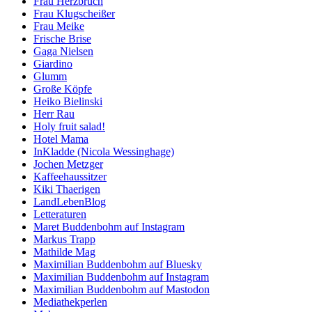
Frau Herzbruch
Frau Klugscheißer
Frau Meike
Frische Brise
Gaga Nielsen
Giardino
Glumm
Große Köpfe
Heiko Bielinski
Herr Rau
Holy fruit salad!
Hotel Mama
InKladde (Nicola Wessinghage)
Jochen Metzger
Kaffeehaussitzer
Kiki Thaerigen
LandLebenBlog
Letteraturen
Maret Buddenbohm auf Instagram
Markus Trapp
Mathilde Mag
Maximilian Buddenbohm auf Bluesky
Maximilian Buddenbohm auf Instagram
Maximilian Buddenbohm auf Mastodon
Mediathekperlen