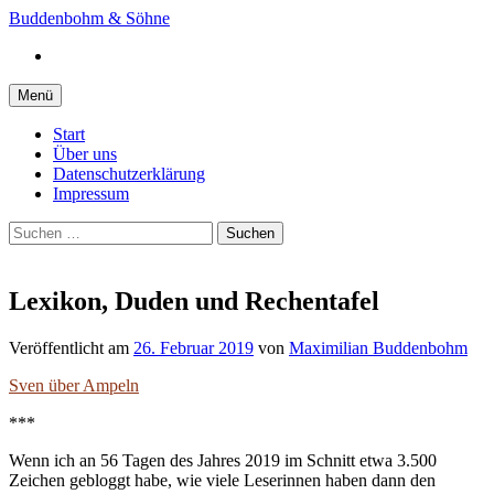
Springe
Buddenbohm & Söhne
zum
Instagram
Inhalt
Menü
Start
Über uns
Datenschutzerklärung
Impressum
Suchen
nach:
Lexikon, Duden und Rechentafel
Veröffentlicht
am
26. Februar 2019
von
Maximilian Buddenbohm
Sven über Ampeln
***
Wenn ich an 56 Tagen des Jahres 2019 im Schnitt etwa 3.500
Zeichen gebloggt habe, wie viele Leserinnen haben dann den