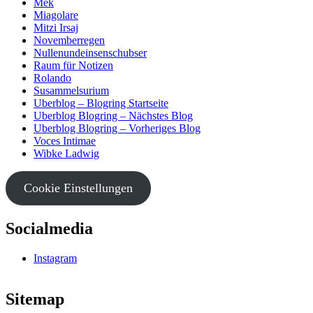
Mek
Miagolare
Mitzi Irsaj
Novemberregen
Nullenundeinsenschubser
Raum für Notizen
Rolando
Susammelsurium
Uberblog – Blogring Startseite
Uberblog Blogring – Nächstes Blog
Uberblog Blogring – Vorheriges Blog
Voces Intimae
Wibke Ladwig
Cookie Einstellungen
Socialmedia
Instagram
Sitemap