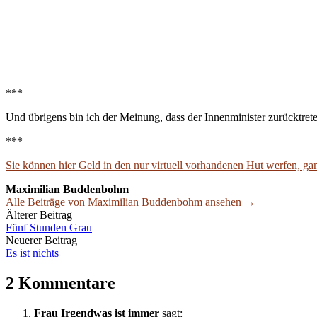
***
Und übrigens bin ich der Meinung, dass der Innenminister zurücktreten
***
Sie können hier Geld in den nur virtuell vorhandenen Hut werfen, ga
Maximilian Buddenbohm
Alle Beiträge von Maximilian Buddenbohm ansehen →
Beitrags-
Älterer Beitrag
Fünf Stunden Grau
Navigation
Neuerer Beitrag
Es ist nichts
2 Kommentare
Frau Irgendwas ist immer
sagt: