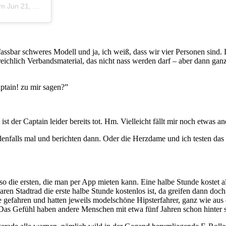
m
Jun 21, 2019 um 8:31 PDT
fassbar schweres Modell und ja, ich weiß, dass wir vier Personen sin
reichlich Verbandsmaterial, das nicht nass werden darf – aber dann gan
ptain! zu mir sagen?”
 der Captain leider bereits tot. Hm. Vielleicht fällt mir noch etwas an
edenfalls mal und berichten dann. Oder die Herzdame und ich testen das
so die ersten, die man per App mieten kann. Eine halbe Stunde kostet all
n Stadtrad die erste halbe Stunde kostenlos ist, da greifen dann doch 
 gefahren und hatten jeweils modelschöne Hipsterfahrer, ganz wie aus 
 Das Gefühl haben andere Menschen mit etwa fünf Jahren schon hinter si