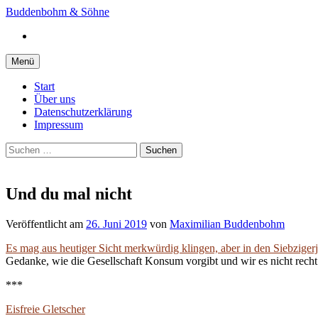
Springe
Buddenbohm & Söhne
zum
Instagram
Inhalt
Menü
Start
Über uns
Datenschutzerklärung
Impressum
Suchen
nach:
Und du mal nicht
Veröffentlicht
am
26. Juni 2019
von
Maximilian Buddenbohm
Es mag aus heutiger Sicht merkwürdig klingen, aber in den Siebzigerj
Gedanke, wie die Gesellschaft Konsum vorgibt und wir es nicht recht 
***
Eisfreie Gletscher