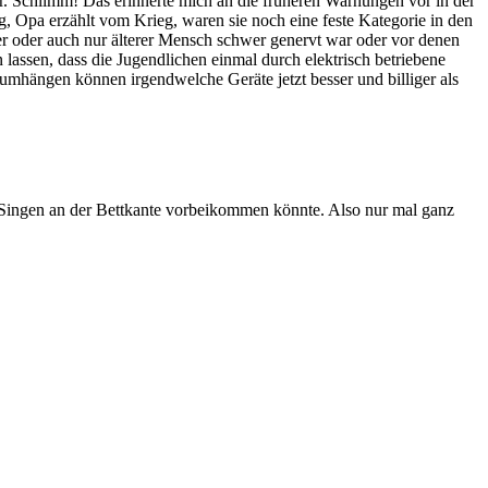
r. Schlimm! Das erinnerte mich an die früheren Warnungen vor in der
 Opa erzählt vom Krieg, waren sie noch eine feste Kategorie in den
 oder auch nur älterer Mensch schwer genervt war oder vor denen
 lassen, dass die Jugendlichen einmal durch elektrisch betriebene
rumhängen können irgendwelche Geräte jetzt besser und billiger als
Singen an der Bettkante vorbeikommen könnte. Also nur mal ganz