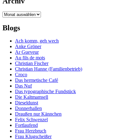
Archiv
Archiv
Blogs
Ach komm, geh wech
Anke Gröner
Ar Gueveur
Au fils de mots
Christian Fischer
Christian Hanne (Familienbetrieb)
Croco
Das hermetische Café
Das Nuf
Das typographische Fundstück
Die Kaltmamsell
Dieseldunst
Donnerhallen
Draußen nur Kännchen
Felix Schwenzel
Fortlaufend
Frau Herzbruch
Frau Klugscheißer