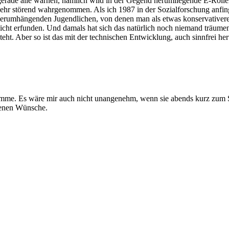
 gerade alle warnen, nämlich wild in der Gegend herumliegende E-Rolle
r störend wahrgenommen. Als ich 1987 in der Sozialforschung anfing,
erumhängenden Jugendlichen, von denen man als etwas konservativerer
nicht erfunden. Und damals hat sich das natürlich noch niemand träumen
eht. Aber so ist das mit der technischen Entwicklung, auch sinnfrei he
imme. Es wäre mir auch nicht unangenehm, wenn sie abends kurz zum 
idenen Wünsche.