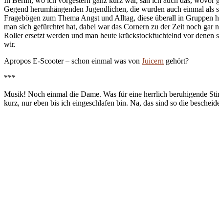
In Berlin, wo ich vorgestern ganz kurz war, sah ich auch das, wovor
Gegend herumhängenden Jugendlichen, die wurden auch einmal als seh
Fragebögen zum Thema Angst und Alltag, diese überall in Gruppen h
man sich gefürchtet hat, dabei war das Cornern zu der Zeit noch gar 
Roller ersetzt werden und man heute krückstockfuchtelnd vor denen st
wir.
Apropos E-Scooter – schon einmal was von
Juicern
gehört?
***
Musik! Noch einmal die Dame. Was für eine herrlich beruhigende St
kurz, nur eben bis ich eingeschlafen bin. Na, das sind so die besche