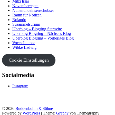
Mitzi Irsaj
Novemberregen
Nullenundeinsenschubser
Raum für Notizen
Rolando
Susammelsurium
Uberblog – Blogring Startseite
Uberblog Blogring – Nächstes Blog
Uberblog Blogring – Vorheriges Blog
Voces Intimae
Wibke Ladwig
Cookie Einstellungen
Socialmedia
Instagram
© 2026
Buddenbohm & Söhne
Powered by
WordPress
|
Theme:
Graphy
von Themegraphy