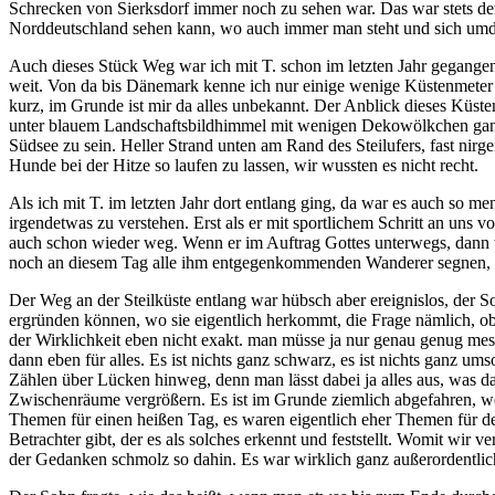
Schrecken von Sierksdorf immer noch zu sehen war. Das war stets de
Norddeutschland sehen kann, wo auch immer man steht und sich umdre
Auch dieses Stück Weg war ich mit T. schon im letzten Jahr gegangen
weit. Von da bis Dänemark kenne ich nur einige wenige Küstenmeter 
kurz, im Grunde ist mir da alles unbekannt. Der Anblick dieses Küste
unter blauem Landschaftsbildhimmel mit wenigen Dekowölkchen ganz w
Südsee zu sein. Heller Strand unten am Rand des Steilufers, fast ni
Hunde bei der Hitze so laufen zu lassen, wir wussten es nicht recht.
Als ich mit T. im letzten Jahr dort entlang ging, da war es auch so m
irgendetwas zu verstehen. Erst als er mit sportlichem Schritt an uns 
auch schon wieder weg. Wenn er im Auftrag Gottes unterwegs, dann war
noch an diesem Tag alle ihm entgegenkommenden Wanderer segnen, bis
Der Weg an der Steilküste entlang war hübsch aber ereignislos, der S
ergründen können, wo sie eigentlich herkommt, die Frage nämlich, ob
der Wirklichkeit eben nicht exakt. man müsse ja nur genau genug mess
dann eben für alles. Es ist nichts ganz schwarz, es ist nichts ganz um
Zählen über Lücken hinweg, denn man lässt dabei ja alles aus, was d
Zwischenräume vergrößern. Es ist im Grunde ziemlich abgefahren, wei
Themen für einen heißen Tag, es waren eigentlich eher Themen für de
Betrachter gibt, der es als solches erkennt und feststellt. Womit wir
der Gedanken schmolz so dahin. Es war wirklich ganz außerordentlich 