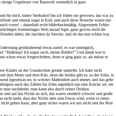
es riesige Ungeheuer von Bauwerk vermutlich in ganz
d für mich, hinter Sierksdorf bin ich früher nie gewesen, das war zu
nförde und einmal sogar in Kiel, und auch diese Besuche waren nur
 nach vorne! – dauerhaft recht bilderbuchmäßig. Abgeerntete Felder
prächtigen Sommertages Wert darauf legte, ganz gewiss nicht die
t Hunden dabei, die machten da Strecke, und ob das nun schlau war,
 Entfernung gestikulierend etwas zurief, es war unmöglich,
rief: “Halleluja! Ich segne euch, meine Brüder!” Und damit war er
n schon etwas fortgeschritten, denn er ging ganz so, als müsse er
rere Kinder an der Grundschule gerade umtreibt. Ich habe nicht
mit dem Meter und dem Kilo, denn die beiden gibt es, so der Sohn, in
ausend irgendwas sei, in welcher Maßeinheit auch immer, und das gelte
e übrigens auch das Zählen bis Zehn eigentlich nur eine Krücke sei, ein
mehr man nachdenkt, man kann also durch reines Denken
ze und auf das Nichts an sich, das waren ziemlich schwere und große
on nicht mehr, dass das Nichts stets zum Etwas wird, wenn es einen
ar nicht geben kann, aber ganz sicher waren wir uns nicht und der Rest