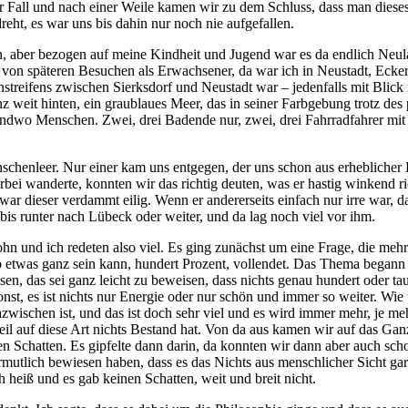
r Fall und nach einer Weile kamen wir zu dem Schluss, dass man dies
ht, es war uns bis dahin nur noch nie aufgefallen.
, aber bezogen auf meine Kindheit und Jugend war es da endlich Neulan
von späteren Besuchen als Erwachsener, da war ich in Neustadt, Ecker
nstreifens zwischen Sierksdorf und Neustadt war – jedenfalls mit Blick
eit hinten, ein graublaues Meer, das in seiner Farbgebung trotz des 
rgendwo Menschen. Zwei, drei Badende nur, zwei, drei Fahrradfahrer mi
enschenleer. Nur einer kam uns entgegen, der uns schon aus erheblicher
vorbei wanderte, konnten wir das richtig deuten, was er hastig winkend 
 dieser verdammt eilig. Wenn er andererseits einfach nur irre war, dan
 runter nach Lübeck oder weiter, und da lag noch viel vor ihm.
ohn und ich redeten also viel. Es ging zunächst um eine Frage, die meh
 etwas ganz sein kann, hundert Prozent, vollendet. Das Thema begann 
en, das sei ganz leicht zu beweisen, dass nichts genau hundert oder t
sonst, es ist nichts nur Energie oder nur schön und immer so weiter. Wi
azwischen ist, und das ist doch sehr viel und es wird immer mehr, je 
l auf diese Art nichts Bestand hat. Von da aus kamen wir auf das Gan
n Schatten. Es gipfelte dann darin, da konnten wir dann aber auch sch
 vermutlich bewiesen haben, dass es das Nichts aus menschlicher Sicht g
heiß und es gab keinen Schatten, weit und breit nicht.