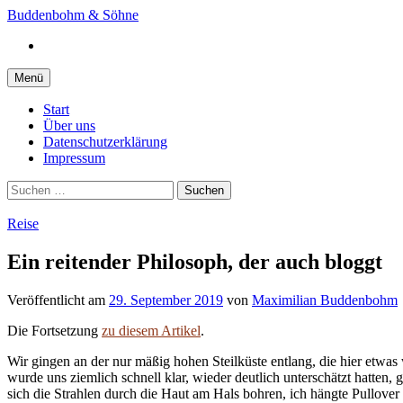
Springe
Buddenbohm & Söhne
zum
Instagram
Inhalt
Menü
Start
Über uns
Datenschutzerklärung
Impressum
Suchen
nach:
Reise
Ein reitender Philosoph, der auch bloggt
Veröffentlicht
am
29. September 2019
von
Maximilian Buddenbohm
Die Fortsetzung
zu diesem Artikel
.
Wir gingen an der nur mäßig hohen Steilküste entlang, die hier etwas w
wurde uns ziemlich schnell klar, wieder deutlich unterschätzt hatten,
sich die Strahlen durch die Haut am Hals bohren, ich hängte Pullover