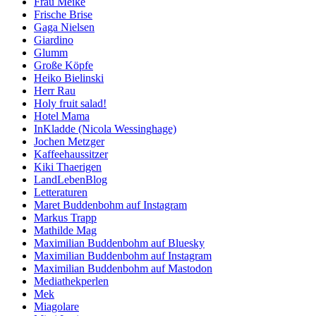
Frau Meike
Frische Brise
Gaga Nielsen
Giardino
Glumm
Große Köpfe
Heiko Bielinski
Herr Rau
Holy fruit salad!
Hotel Mama
InKladde (Nicola Wessinghage)
Jochen Metzger
Kaffeehaussitzer
Kiki Thaerigen
LandLebenBlog
Letteraturen
Maret Buddenbohm auf Instagram
Markus Trapp
Mathilde Mag
Maximilian Buddenbohm auf Bluesky
Maximilian Buddenbohm auf Instagram
Maximilian Buddenbohm auf Mastodon
Mediathekperlen
Mek
Miagolare