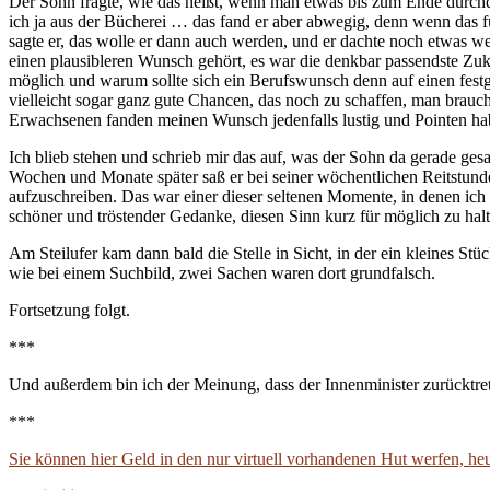
Der Sohn fragte, wie das heißt, wenn man etwas bis zum Ende durchden
ich ja aus der Bücherei … das fand er aber abwegig, denn wenn das f
sagte er, das wolle er dann auch werden, und er dachte noch etwas we
einen plausibleren Wunsch gehört, es war die denkbar passendste Zukunft
möglich und warum sollte sich ein Berufswunsch denn auf einen festg
vielleicht sogar ganz gute Chancen, das noch zu schaffen, man braucht
Erwachsenen fanden meinen Wunsch jedenfalls lustig und Pointen habe
Ich blieb stehen und schrieb mir das auf, was der Sohn da gerade gesag
Wochen und Monate später saß er bei seiner wöchentlichen Reitstunde
aufzuschreiben. Das war einer dieser seltenen Momente, in denen ic
schöner und tröstender Gedanke, diesen Sinn kurz für möglich zu halte
Am Steilufer kam dann bald die Stelle in Sicht, in der ein kleines Stü
wie bei einem Suchbild, zwei Sachen waren dort grundfalsch.
Fortsetzung folgt.
***
Und außerdem bin ich der Meinung, dass der Innenminister zurücktrete
***
Sie können hier Geld in den nur virtuell vorhandenen Hut werfen, heu