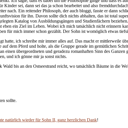
kt. Ich sagte, dass es dabei um die Philosophie ginge und dass es auch
ür Kinder sei, dann sei das ja schon bearbeitet und also fremddurchda
iter nach. Ein reitender Philosoph, der auch bloggt, fasste er dann sch
svision für ihn. Davon sollte dich nichts abhalten, das ist total super, 
elegten Katalog von Ausbildungsgängen und Studienfächern beziehen. I
 eben ein Ziel im Leben. Wobei ich mich tatsächlich nicht erinnern kan
n für mich immer schon gezählt. Der Sohn ist womöglich etwas tiefsinn
t hatte, ich schreibe mir immer alles auf. Das macht er mittlerweile übr
 auf dem Pferd und holte, als die Gruppe gerade im gemütlichen Schrit
h an einen übergeordneten und geradezu romanhaften Sinn des Ganzen g
n, und ich gönne mir ja sonst nichts.
ck Wald bis an den Ostseestrand reicht, wo tatsächlich Bäume in die Wel
n sollte.
te natürlich wieder für Sohn II, ganz herzlichen Dank
!