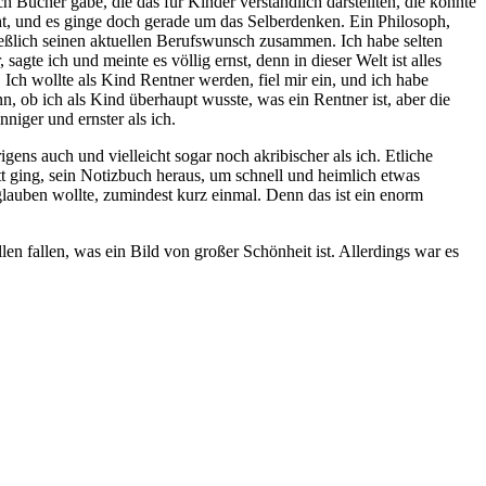
 Bücher gäbe, die das für Kinder verständlich darstellten, die könnte
cht, und es ginge doch gerade um das Selberdenken. Ein Philosoph,
ließlich seinen aktuellen Berufswunsch zusammen. Ich habe selten
sagte ich und meinte es völlig ernst, denn in dieser Welt ist alles
ch wollte als Kind Rentner werden, fiel mir ein, und ich habe
n, ob ich als Kind überhaupt wusste, was ein Rentner ist, aber die
iger und ernster als ich.
igens auch und vielleicht sogar noch akribischer als ich. Etliche
t ging, sein Notizbuch heraus, um schnell und heimlich etwas
lauben wollte, zumindest kurz einmal. Denn das ist ein enorm
len fallen, was ein Bild von großer Schönheit ist. Allerdings war es