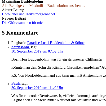
Maximilian Buddenbohm
Alle Beiträge von Maximilian Buddenbohm ansehen →
Beitrags-
Älterer Beitrag
Hörbücher und Herbstmorgennebel
Navigation
Neuerer Beitrag
Die Chöre summen für mich
5 Kommentare
Pingback:
Paradise Lost | Buddenbohm & Söhne
hafensonne
sagt:
30. September 2019 um 07:52 Uhr
Boah Herr Buddenbohm, was für ein gelungener Cliffhanger!
Könnte man dem Sohn die Känguru-Chroniken empfehlen? Aber
P.S. Von Nordostdeutschland aus kann man mit Anstrengung zw
Paula
sagt:
30. September 2019 um 11:40 Uhr
Was für ein cooler Berufswunsch, vielleicht kommt ja auch ir
Es gibt noch eine Stelle hinter Neustadt mit Steilküste und 