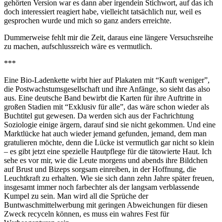
gehörten Version war es dann aber irgendein Stichwort, auf das ich
doch interessiert reagiert habe, vielleicht tatsächlich nur, weil es
gesprochen wurde und mich so ganz anders erreichte.
Dummerweise fehlt mir die Zeit, daraus eine längere Versuchsreihe
zu machen, aufschlussreich wäre es vermutlich.
***
Eine Bio-Ladenkette wirbt hier auf Plakaten mit “Kauft weniger”,
die Postwachstumsgesellschaft und ihre Anfänge, so sieht das also
aus. Eine deutsche Band bewirbt die Karten für ihre Auftritte in
großen Stadien mit “Exklusiv für alle”, das wäre schon wieder als
Buchtitel gut gewesen. Da werden sich aus der Fachrichtung
Soziologie einige ärgern, darauf sind sie nicht gekommen. Und eine
Marktlücke hat auch wieder jemand gefunden, jemand, dem man
gratulieren möchte, denn die Lücke ist vermutlich gar nicht so klein
– es gibt jetzt eine spezielle Hautpflege für die tätowierte Haut. Ich
sehe es vor mir, wie die Leute morgens und abends ihre Bildchen
auf Brust und Bizeps sorgsam einreiben, in der Hoffnung, die
Leuchtkraft zu erhalten. Wie sie sich dann zehn Jahre später freuen,
insgesamt immer noch farbechter als der langsam verblassende
Kumpel zu sein. Man wird all die Sprüche der
Buntwaschmittelwerbung mit geringen Abweichungen für diesen
Zweck recyceln können, es muss ein wahres Fest für