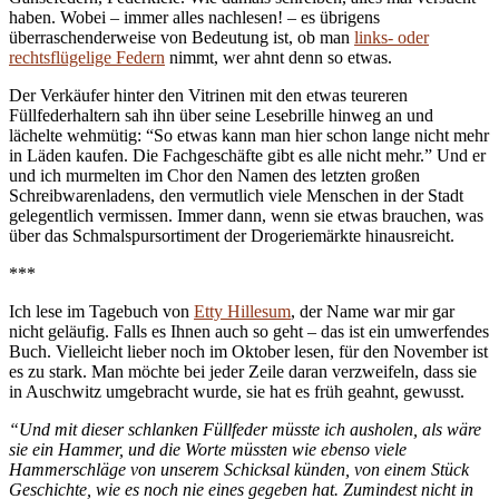
haben. Wobei – immer alles nachlesen! – es übrigens
überraschenderweise von Bedeutung ist, ob man
links- oder
rechtsflügelige Federn
nimmt, wer ahnt denn so etwas.
Der Verkäufer hinter den Vitrinen mit den etwas teureren
Füllfederhaltern sah ihn über seine Lesebrille hinweg an und
lächelte wehmütig: “So etwas kann man hier schon lange nicht mehr
in Läden kaufen. Die Fachgeschäfte gibt es alle nicht mehr.” Und er
und ich murmelten im Chor den Namen des letzten großen
Schreibwarenladens, den vermutlich viele Menschen in der Stadt
gelegentlich vermissen. Immer dann, wenn sie etwas brauchen, was
über das Schmalspursortiment der Drogeriemärkte hinausreicht.
***
Ich lese im Tagebuch von
Etty Hillesum
, der Name war mir gar
nicht geläufig. Falls es Ihnen auch so geht – das ist ein umwerfendes
Buch. Vielleicht lieber noch im Oktober lesen, für den November ist
es zu stark. Man möchte bei jeder Zeile daran verzweifeln, dass sie
in Auschwitz umgebracht wurde, sie hat es früh geahnt, gewusst.
“Und mit dieser schlanken Füllfeder müsste ich ausholen, als wäre
sie ein Hammer, und die Worte müssten wie ebenso viele
Hammerschläge von unserem Schicksal künden, von einem Stück
Geschichte, wie es noch nie eines gegeben hat. Zumindest nicht in