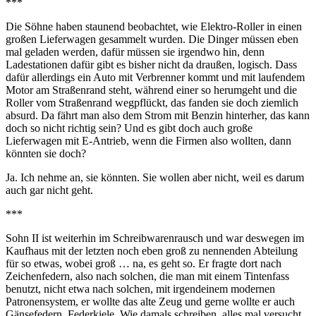
***
Die Söhne haben staunend beobachtet, wie Elektro-Roller in einen
großen Lieferwagen gesammelt wurden. Die Dinger müssen eben
mal geladen werden, dafür müssen sie irgendwo hin, denn
Ladestationen dafür gibt es bisher nicht da draußen, logisch. Dass
dafür allerdings ein Auto mit Verbrenner kommt und mit laufendem
Motor am Straßenrand steht, während einer so herumgeht und die
Roller vom Straßenrand wegpflückt, das fanden sie doch ziemlich
absurd. Da fährt man also dem Strom mit Benzin hinterher, das kann
doch so nicht richtig sein? Und es gibt doch auch große
Lieferwagen mit E-Antrieb, wenn die Firmen also wollten, dann
könnten sie doch?
Ja. Ich nehme an, sie könnten. Sie wollen aber nicht, weil es darum
auch gar nicht geht.
***
Sohn II ist weiterhin im Schreibwarenrausch und war deswegen im
Kaufhaus mit der letzten noch eben groß zu nennenden Abteilung
für so etwas, wobei groß … na, es geht so. Er fragte dort nach
Zeichenfedern, also nach solchen, die man mit einem Tintenfass
benutzt, nicht etwa nach solchen, mit irgendeinem modernen
Patronensystem, er wollte das alte Zeug und gerne wollte er auch
Gänsefedern, Federkiele. Wie damals schreiben, alles mal versucht