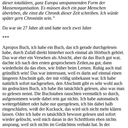
dieser totalitären, ganz Europa umspannenden Form der
Massenorganisation. Es müssen doch ein paar Menschen
überleben, die einst die Chronik dieser Zeit schreiben. Ich würde
später gern Chronistin sein.”
Da war sie 27 Jahre alt und hatte noch zwei Jahre
***
Apropos Buch, ich habe ein Buch, das ich gerade durchgelesen
habe, durch Zufall direkt hinterher noch einmal als Hörbuch gehört.
Das war eher ein Versehen als Absicht, aber da das Buch gut war,
dachte ich nach den ersten gesprochenen Zeilen,na gut, dann
wiederholst du das eben, wie früher beim Lernen. Ruhig auch mal
gründlich sein! Das war interessant, weil es darin auf einmal einen
längeren Abschnitt gab, der mir völlig unbekannt war. Ich habe
natürlich sofort nachgesehen, den Abschnitt gibt es sehr wohl auch
im gedruckten Buch, ich habe ihn tatsächlich gelesen, also was man
so gelesen nennt. Die Buchstaben rauschten vermutlich so durch,
aufgenommen wurde dabei rein gar nichts. Ich habe automatisch
weitergeblättert oder habe nur quergelesen, ich bin dabei halb
eingeschlafen, weiß der Kuckuck, das wird sich nicht mehr klären
lassen. Oder ich habe es tatsächlich bewusst gelesen und sofort
wieder gelöscht, weil mich daran in der Schriftform eben nichts
ansprang, weil sich nichts im Gedächtnis verhakt hat. In der