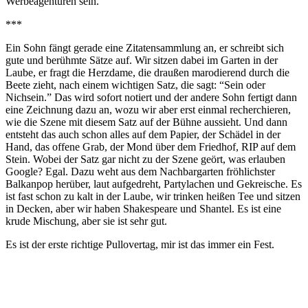
Werbeagenturen sein.
***
Ein Sohn fängt gerade eine Zitatensammlung an, er schreibt sich
gute und berühmte Sätze auf. Wir sitzen dabei im Garten in der
Laube, er fragt die Herzdame, die draußen marodierend durch die
Beete zieht, nach einem wichtigen Satz, die sagt: “Sein oder
Nichsein.” Das wird sofort notiert und der andere Sohn fertigt dann
eine Zeichnung dazu an, wozu wir aber erst einmal recherchieren,
wie die Szene mit diesem Satz auf der Bühne aussieht. Und dann
entsteht das auch schon alles auf dem Papier, der Schädel in der
Hand, das offene Grab, der Mond über dem Friedhof, RIP auf dem
Stein. Wobei der Satz gar nicht zu der Szene geört, was erlauben
Google? Egal. Dazu weht aus dem Nachbargarten fröhlichster
Balkanpop herüber, laut aufgedreht, Partylachen und Gekreische. Es
ist fast schon zu kalt in der Laube, wir trinken heißen Tee und sitzen
in Decken, aber wir haben Shakespeare und Shantel. Es ist eine
krude Mischung, aber sie ist sehr gut.
Es ist der erste richtige Pullovertag, mir ist das immer ein Fest.