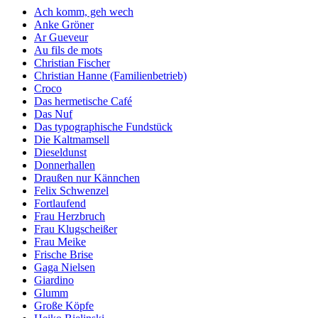
Ach komm, geh wech
Anke Gröner
Ar Gueveur
Au fils de mots
Christian Fischer
Christian Hanne (Familienbetrieb)
Croco
Das hermetische Café
Das Nuf
Das typographische Fundstück
Die Kaltmamsell
Dieseldunst
Donnerhallen
Draußen nur Kännchen
Felix Schwenzel
Fortlaufend
Frau Herzbruch
Frau Klugscheißer
Frau Meike
Frische Brise
Gaga Nielsen
Giardino
Glumm
Große Köpfe