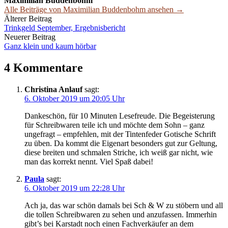
Maximilian Buddenbohm
Alle Beiträge von Maximilian Buddenbohm ansehen →
Beitrags-
Älterer Beitrag
Trinkgeld September, Ergebnisbericht
Navigation
Neuerer Beitrag
Ganz klein und kaum hörbar
4 Kommentare
Christina Anlauf
sagt:
6. Oktober 2019 um 20:05 Uhr
Dankeschön, für 10 Minuten Lesefreude. Die Begeisterung
für Schreibwaren teile ich und möchte dem Sohn – ganz
ungefragt – empfehlen, mit der Tintenfeder Gotische Schrift
zu üben. Da kommt die Eigenart besonders gut zur Geltung,
diese breiten und schmalen Striche, ich weiß gar nicht, wie
man das korrekt nennt. Viel Spaß dabei!
Paula
sagt:
6. Oktober 2019 um 22:28 Uhr
Ach ja, das war schön damals bei Sch & W zu stöbern und all
die tollen Schreibwaren zu sehen und anzufassen. Immerhin
gibt’s bei Karstadt noch einen Fachverkäufer an dem