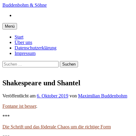
Springe
Buddenbohm & Söhne
zum
Instagram
Inhalt
Menü
Start
Über uns
Datenschutzerklärung
Impressum
Suchen
nach:
Shakespeare und Shantel
Veröffentlicht
am
6. Oktober 2019
von
Maximilian Buddenbohm
Fontane ist besser
.
***
Die Schrift und das föderale Chaos um die richtige Form