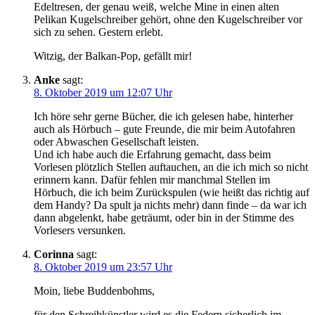
Edeltresen, der genau weiß, welche Mine in einen alten
Pelikan Kugelschreiber gehört, ohne den Kugelschreiber vor
sich zu sehen. Gestern erlebt.
Witzig, der Balkan-Pop, gefällt mir!
Anke
sagt:
8. Oktober 2019 um 12:07 Uhr
Ich höre sehr gerne Bücher, die ich gelesen habe, hinterher
auch als Hörbuch – gute Freunde, die mir beim Autofahren
oder Abwaschen Gesellschaft leisten.
Und ich habe auch die Erfahrung gemacht, dass beim
Vorlesen plötzlich Stellen auftauchen, an die ich mich so nicht
erinnern kann. Dafür fehlen mir manchmal Stellen im
Hörbuch, die ich beim Zurückspulen (wie heißt das richtig auf
dem Handy? Da spult ja nichts mehr) dann finde – da war ich
dann abgelenkt, habe geträumt, oder bin in der Stimme des
Vorlesers versunken.
Corinna
sagt:
8. Oktober 2019 um 23:57 Uhr
Moin, liebe Buddenbohms,
für den Schreibkünstler wird es die Federn sicherlich im