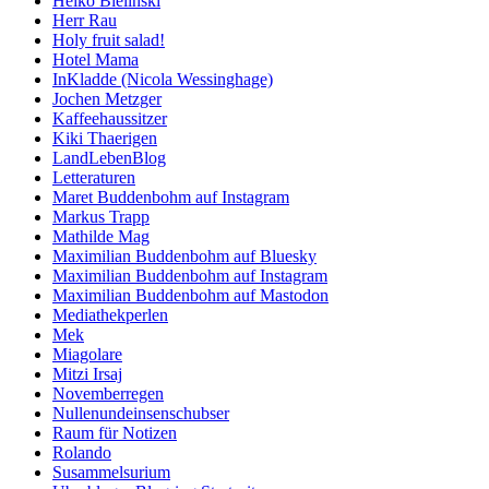
Heiko Bielinski
Herr Rau
Holy fruit salad!
Hotel Mama
InKladde (Nicola Wessinghage)
Jochen Metzger
Kaffeehaussitzer
Kiki Thaerigen
LandLebenBlog
Letteraturen
Maret Buddenbohm auf Instagram
Markus Trapp
Mathilde Mag
Maximilian Buddenbohm auf Bluesky
Maximilian Buddenbohm auf Instagram
Maximilian Buddenbohm auf Mastodon
Mediathekperlen
Mek
Miagolare
Mitzi Irsaj
Novemberregen
Nullenundeinsenschubser
Raum für Notizen
Rolando
Susammelsurium