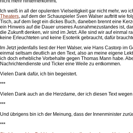
nicht mehr hinterherkommt.
Ich weiß in all der opulenten Vielseitigkeit gar nicht mehr, wo
Theaters
, auf dem der Schauspieler Sven Walser auftritt wie fo
Tisch, auf dem liegt ein dickes Buch, daneben brennt eine Kerz
ein Hinweis auf die Dauer unseres Ausnahmezustandes ist, dan
die Zukunft denken, wir sind im Jetzt. Alle sind wir auf einma
keine Erleuchteten und keine Esoterik gebraucht, dafür braucht
Im Jetzt jedenfalls liest der Herr Walser, wie Hans Castorp i
einmal seltsam deutlich an den Text, also an meine eigene Lektü
ich doch erhebliche Vorbehalte gegen Thomas Mann habe. Aber 
Nachrichtendienste und Ticker eine Weile zu entkommen.
Vielen Dank dafür, ich bin begeistert.
***
Vielen Dank auch an die Herzdame, der ich diesen Text wegen m
***
Und übrigens bin ich der Meinung, dass der Innenminister zurück
***