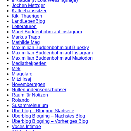
InKladde (Nicola Wessinghage)
Jochen Metzger
Kaffeehaussitzer
Kiki Thaerigen
LandLebenBlog
Letteraturen
Maret Buddenbohm auf Instagram
Markus Trapp
Mathilde Mag
Maximilian Buddenbohm auf Bluesky
Maximilian Buddenbohm auf Instagram
Maximilian Buddenbohm auf Mastodon
Mediathekperlen
Mek
Miagolare
Mitzi Irsaj
Novemberregen
Nullenundeinsenschubser
Raum für Notizen
Rolando
Susammelsurium
Uberblog – Blogring Startseite
Uberblog Blogring – Nächstes Blog
Uberblog Blogring – Vorheriges Blog
Voces Intimae