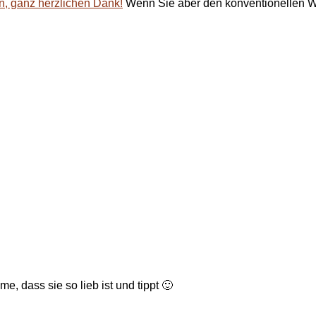
en, ganz herzlichen Dank!
Wenn Sie aber den konventionellen W
, dass sie so lieb ist und tippt 🙂