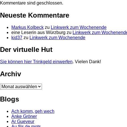
Kommentare sind geschlossen.
Neueste Kommentare
Markus Kolbeck
zu
Linkwerk zum Wochenende
eine Leserin aus Würzburg
zu
Linkwerk zum Wochenend
kid37
zu
Linkwerk zum Wochenende
Der virtuelle Hut
Sie können hier Trinkgeld einwerfen
. Vielen Dank!
Archiv
Archiv
Blogs
Ach komm, geh wech
Anke Gröner
Ar Gueveur
Au fils de mots