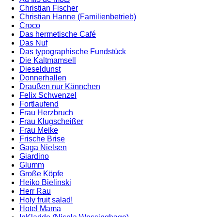
Christian Fischer
Christian Hanne (Familienbetrieb)
Croco
Das hermetische Café
Das Nuf
Das typographische Fundstück
Die Kaltmamsell
Dieseldunst
Donnerhallen
Draußen nur Kännchen
Felix Schwenzel
Fortlaufend
Frau Herzbruch
Frau Klugscheißer
Frau Meike
Frische Brise
Gaga Nielsen
Giardino
Glumm
Große Köpfe
Heiko Bielinski
Herr Rau
Holy fruit salad!
Hotel Mama