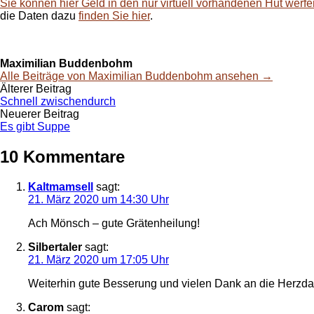
Sie können hier Geld in den nur virtuell vorhandenen Hut werf
die Daten dazu
finden Sie hier
.
Maximilian Buddenbohm
Alle Beiträge von Maximilian Buddenbohm ansehen →
Beitrags-
Älterer Beitrag
Schnell zwischendurch
Navigation
Neuerer Beitrag
Es gibt Suppe
10 Kommentare
Kaltmamsell
sagt:
21. März 2020 um 14:30 Uhr
Ach Mönsch – gute Grätenheilung!
Silbertaler
sagt:
21. März 2020 um 17:05 Uhr
Weiterhin gute Besserung und vielen Dank an die Herzdame
Carom
sagt: