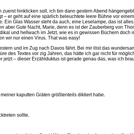
 ich zuerst hinklicken soll, ich bin dann gestern Abend hängenge
lgt – er geht auf eine spärlich beleuchtete leere Bühne vor ein
e. Ein Glas Wasser steht da auch, eine Leselampe, das ist alles
n aber Gute Nacht, Marie, denn es ist der Zauberberg von Thom
l radikal und hellwach im Jetzt, wie es in gewissen Büchern doc
en wir nur einen Virus. That was easy!
m Gestern und im Zug nach Davos fährt. Bei mir löst das wunder
re des Textes vor zig Jahren, das hätte ich gar nicht für möglic
jetzt – dieser Erzählduktus ist gerade genau das, was ich br
einer kaputten Gräten größtenteils diktiert habe.
treten sollte.