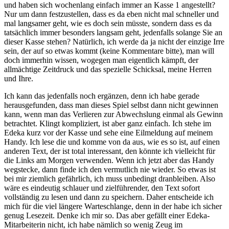
und haben sich wochenlang einfach immer an Kasse 1 angestellt?
Nur um dann festzustellen, dass es da eben nicht mal schneller und
mal langsamer geht, wie es doch sein müsste, sondern dass es da
tatsächlich immer besonders langsam geht, jedenfalls solange Sie an
dieser Kasse stehen? Natürlich, ich werde da ja nicht der einzige Irre
sein, der auf so etwas kommt (keine Kommentare bitte), man will
doch immerhin wissen, wogegen man eigentlich kämpft, der
allmächtige Zeitdruck und das spezielle Schicksal, meine Herren
und Ihre.
Ich kann das jedenfalls noch ergänzen, denn ich habe gerade
herausgefunden, dass man dieses Spiel selbst dann nicht gewinnen
kann, wenn man das Verlieren zur Abwechslung einmal als Gewinn
betrachtet. Klingt kompliziert, ist aber ganz einfach. Ich stehe im
Edeka kurz vor der Kasse und sehe eine Eilmeldung auf meinem
Handy. Ich lese die und komme von da aus, wie es so ist, auf einen
anderen Text, der ist total interessant, den könnte ich vielleicht für
die Links am Morgen verwenden. Wenn ich jetzt aber das Handy
wegstecke, dann finde ich den vermutlich nie wieder. So etwas ist
bei mir ziemlich gefährlich, ich muss unbedingt dranbleiben. Also
wäre es eindeutig schlauer und zielführender, den Text sofort
vollständig zu lesen und dann zu speichern. Daher entscheide ich
mich für die viel längere Warteschlange, denn in der habe ich sicher
genug Lesezeit. Denke ich mir so. Das aber gefällt einer Edeka-
Mitarbeiterin nicht, ich habe nämlich so wenig Zeug im