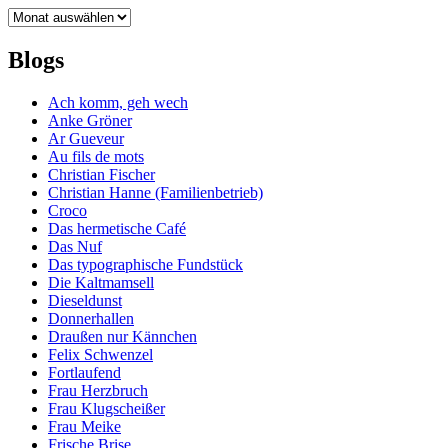
Archiv
Blogs
Ach komm, geh wech
Anke Gröner
Ar Gueveur
Au fils de mots
Christian Fischer
Christian Hanne (Familienbetrieb)
Croco
Das hermetische Café
Das Nuf
Das typographische Fundstück
Die Kaltmamsell
Dieseldunst
Donnerhallen
Draußen nur Kännchen
Felix Schwenzel
Fortlaufend
Frau Herzbruch
Frau Klugscheißer
Frau Meike
Frische Brise