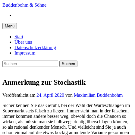
Springe
Buddenbohm & Söhne
zum
Instagram
Inhalt
Menü
Start
Über uns
Datenschutzerklärung
Impressum
Suchen
nach:
Anmerkung zur Stochastik
Veröffentlicht
am
24. April 2020
von
Maximilian Buddenbohm
Sicher kennen Sie das Gefühl, bei der Wahl der Warteschlangen im
Supermarkt stets falsch zu liegen. Immer steht man in der falschen,
immer kommen andere besser weg, obwohl doch die Chancen so
wirken, als müsste man sie halbwegs richtig überschlagen können,
so als rational denkender Mensch. Und vielleicht sind Sie ja auch
schon einmal auf die etwas bockig anmutende Variante gekommen