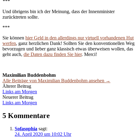
***
Und übrigens bin ich der Meinung, dass der Innenminister
zurücktreten sollte.
***
Sie können
hier Geld in den allerdings nur virtuell vorhandenen Hut
werfen
, ganz herzlichen Dank! Sollten Sie den konventionellen Weg
bevorzugen und lieber ganz klassisch etwas überweisen wollen, das
geht auch,
die Daten dazu finden Sie hier
. Merci!
Maximilian Buddenbohm
Alle Beiträge von Maximilian Buddenbohm ansehen →
Beitrags-
Älterer Beitrag
Links am Morgen
Navigation
Neuerer Beitrag
Links am Morgen
5 Kommentare
Sofasophia
sagt:
24. April 2020 um 10:02 Uhr