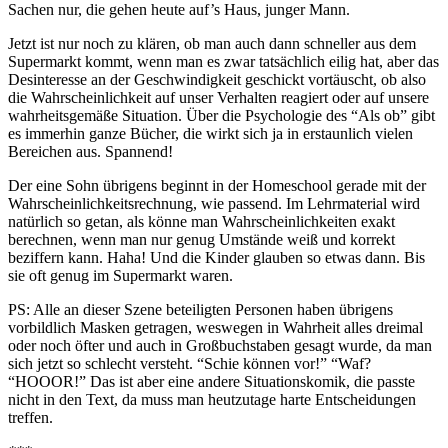
Sachen nur, die gehen heute auf’s Haus, junger Mann.
Jetzt ist nur noch zu klären, ob man auch dann schneller aus dem
Supermarkt kommt, wenn man es zwar tatsächlich eilig hat, aber das
Desinteresse an der Geschwindigkeit geschickt vortäuscht, ob also
die Wahrscheinlichkeit auf unser Verhalten reagiert oder auf unsere
wahrheitsgemäße Situation. Über die Psychologie des “Als ob” gibt
es immerhin ganze Bücher, die wirkt sich ja in erstaunlich vielen
Bereichen aus. Spannend!
Der eine Sohn übrigens beginnt in der Homeschool gerade mit der
Wahrscheinlichkeitsrechnung, wie passend. Im Lehrmaterial wird
natürlich so getan, als könne man Wahrscheinlichkeiten exakt
berechnen, wenn man nur genug Umstände weiß und korrekt
beziffern kann. Haha! Und die Kinder glauben so etwas dann. Bis
sie oft genug im Supermarkt waren.
PS: Alle an dieser Szene beteiligten Personen haben übrigens
vorbildlich Masken getragen, weswegen in Wahrheit alles dreimal
oder noch öfter und auch in Großbuchstaben gesagt wurde, da man
sich jetzt so schlecht versteht. “Schie können vor!” “Waf?
“HOOOR!” Das ist aber eine andere Situationskomik, die passte
nicht in den Text, da muss man heutzutage harte Entscheidungen
treffen.