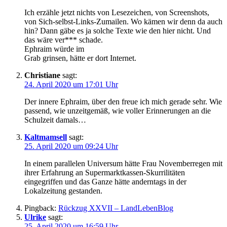
Ich erzähle jetzt nichts von Lesezeichen, von Screenshots,
von Sich-selbst-Links-Zumailen. Wo kämen wir denn da auch
hin? Dann gäbe es ja solche Texte wie den hier nicht. Und
das wäre ver*** schade.
Ephraim würde im
Grab grinsen, hätte er dort Internet.
Christiane
sagt:
24. April 2020 um 17:01 Uhr
Der innere Ephraim, über den freue ich mich gerade sehr. Wie
passend, wie unzeitgemäß, wie voller Erinnerungen an die
Schulzeit damals…
Kaltmamsell
sagt:
25. April 2020 um 09:24 Uhr
In einem parallelen Universum hätte Frau Novemberregen mit
ihrer Erfahrung an Supermarktkassen-Skurrilitäten
eingegriffen und das Ganze hätte anderntags in der
Lokalzeitung gestanden.
Pingback:
Rückzug XXVII – LandLebenBlog
Ulrike
sagt:
25. April 2020 um 16:59 Uhr