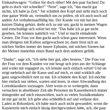
Einkaufswagen: “Gehen Sie doch rüber! Mit den paar Sachen! Da
geht es doch viel schneller!” “Nein”, sage ich, “das macht gar
nichts, ich habe ja Zeit.” Sie schüttelt den Kopf und sieht mich noch
eine ganze Weile an, vermutlich um zu prüfen, ob ich auch noch auf
andere Art verhaltensauffällig bin. Der Kunde vor mir hat den
kurzen Dialog gehört, dreht sich zu mir um, guckt in meinen Wagen
und entschuldigt sich sofort bei mir: “Das habe ich ja gar nicht
gesehen, Sie können natürlich vor.” Und er macht einladende
Gesten. Die Frau vor ihm guckt auch schon ganz interessiert. Wenn
man übrigens mit Kishon aufgewachsen ist, dann freut sich an
solchen Stellen immer der innere Ephraim, mit solchen Szenen hat
der Meister immerhin einen Band nach dem anderen gefüllt.
“Danke”, sage ich, “ich stehe hier gut, alles bestens.” Die Frau vor
der Frau vor dem Kunden vor mir beugt sich jetzt aus der Schlange
und winkt mir engagiert zu, ich könnte auch einfach sofort! Und sie
zeigt mehrfach auf die Kasse und auf mich, es sind wirklich alle
ganz ungewöhnlich nett zu mir. Ich schüttele den Kopf. Ich möchte
hier einfach nur stehen, warten und lesen, in einer Abwandlung des
Loriotklassikers sozusagen. Aber wenn es so weitergeht, dann
versuchen in absehbarer Zeit alle Personen im Kassenbereich immer
drängender auf mich einzuwirken, nach so vielen Sozialkontakten
ist mir gar nicht. Ich gebe also schließlich auf und verlasse den
Laden in Rekordzeit, ich hätte mich auch nicht gewundert, wenn die
Kassiererin mich einfach lässig durchgewunken hätte, ach, die paar