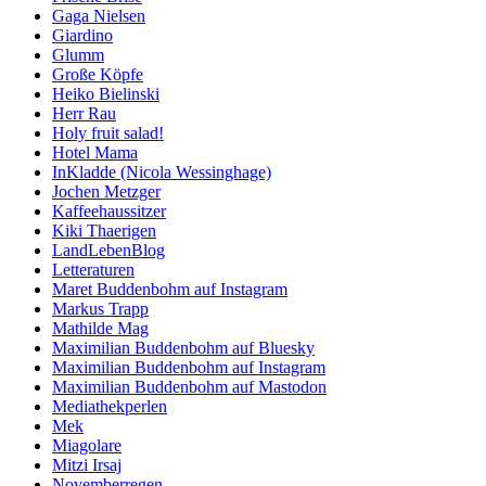
Gaga Nielsen
Giardino
Glumm
Große Köpfe
Heiko Bielinski
Herr Rau
Holy fruit salad!
Hotel Mama
InKladde (Nicola Wessinghage)
Jochen Metzger
Kaffeehaussitzer
Kiki Thaerigen
LandLebenBlog
Letteraturen
Maret Buddenbohm auf Instagram
Markus Trapp
Mathilde Mag
Maximilian Buddenbohm auf Bluesky
Maximilian Buddenbohm auf Instagram
Maximilian Buddenbohm auf Mastodon
Mediathekperlen
Mek
Miagolare
Mitzi Irsaj
Novemberregen