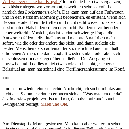
Will we ever shake hands again
? Ich möchte hier etwas ergänzen,
was bisher nirgendwo vorkommt, soweit ich sehe jedenfalls,
nämlich das
Lockerungsruckeln
. Das kann man auf den Fußwegen
und in den Parks im Moment gut beobachten, es entsteht, wenn sich
Bekannte oder Freunde treffen und nicht recht wissen, ob sie sich
jetzt um den Hals fallen sollen oder nicht. Pandemie vorbei oder
lieber weiterhin Vorsicht, das ist ja eine schwierige Frage, die
Antworten fallen individuell aus und man weiß natürlich nicht
sofort, wie die oder der andere das sieht, und dann ruckeln die
beiden Menschen da so aufeinander zu, manchmal auch mit halb
erhobenen Armen, die dann zaghaft wieder sinken oder aber sich
entschlossen um das Gegenüber schließen. Der Ausgang ist
ungewiss und das alles mutet etwas wie ein instinktgesteuertes
Balzritual an, man hat schnell eine Tierfilmerzählerstimme im Kopf.
***
Und schon wieder eine schlechte Nachricht, ich suche mir das auch
nicht aus. Stammleserinnen erinnern sich an “Was machen die da”.
das Interviewprojekt von Isa und mir, da haben wir auch zwei
Swinglehrer befragt,
Marei und Ole
.
Am Dienstag ist Marei gestorben. Man kann aber weiterhin sehen,
wie sie tanzt, und das ist vermutlich in diesem Fall auch die rechte