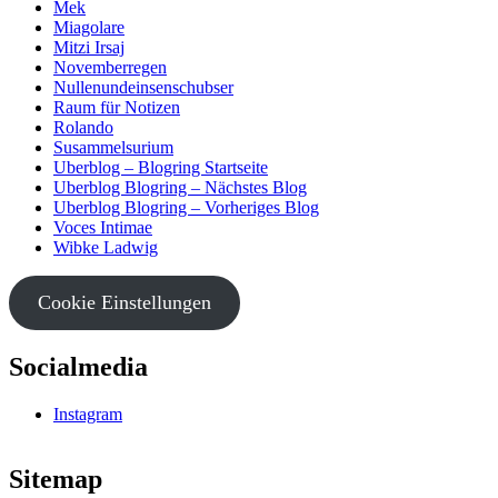
Mek
Miagolare
Mitzi Irsaj
Novemberregen
Nullenundeinsenschubser
Raum für Notizen
Rolando
Susammelsurium
Uberblog – Blogring Startseite
Uberblog Blogring – Nächstes Blog
Uberblog Blogring – Vorheriges Blog
Voces Intimae
Wibke Ladwig
Cookie Einstellungen
Socialmedia
Instagram
Sitemap