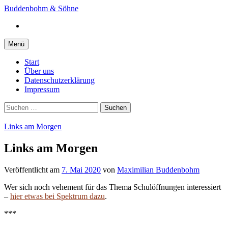
Springe
Buddenbohm & Söhne
zum
Instagram
Inhalt
Menü
Start
Über uns
Datenschutzerklärung
Impressum
Suchen
nach:
Links am Morgen
Links am Morgen
Veröffentlicht
am
7. Mai 2020
von
Maximilian Buddenbohm
Wer sich noch vehement für das Thema Schulöffnungen interessiert
–
hier etwas bei Spektrum dazu
.
***