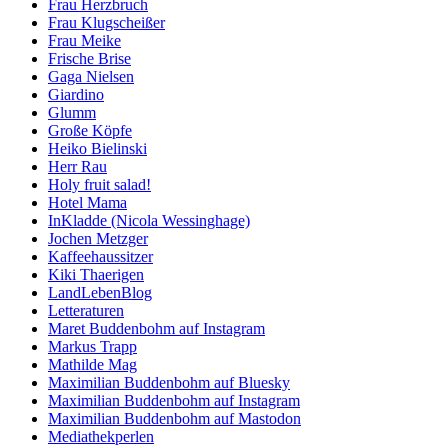
Frau Herzbruch
Frau Klugscheißer
Frau Meike
Frische Brise
Gaga Nielsen
Giardino
Glumm
Große Köpfe
Heiko Bielinski
Herr Rau
Holy fruit salad!
Hotel Mama
InKladde (Nicola Wessinghage)
Jochen Metzger
Kaffeehaussitzer
Kiki Thaerigen
LandLebenBlog
Letteraturen
Maret Buddenbohm auf Instagram
Markus Trapp
Mathilde Mag
Maximilian Buddenbohm auf Bluesky
Maximilian Buddenbohm auf Instagram
Maximilian Buddenbohm auf Mastodon
Mediathekperlen