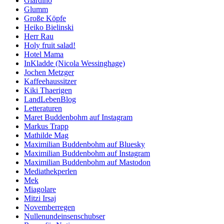
Giardino
Glumm
Große Köpfe
Heiko Bielinski
Herr Rau
Holy fruit salad!
Hotel Mama
InKladde (Nicola Wessinghage)
Jochen Metzger
Kaffeehaussitzer
Kiki Thaerigen
LandLebenBlog
Letteraturen
Maret Buddenbohm auf Instagram
Markus Trapp
Mathilde Mag
Maximilian Buddenbohm auf Bluesky
Maximilian Buddenbohm auf Instagram
Maximilian Buddenbohm auf Mastodon
Mediathekperlen
Mek
Miagolare
Mitzi Irsaj
Novemberregen
Nullenundeinsenschubser