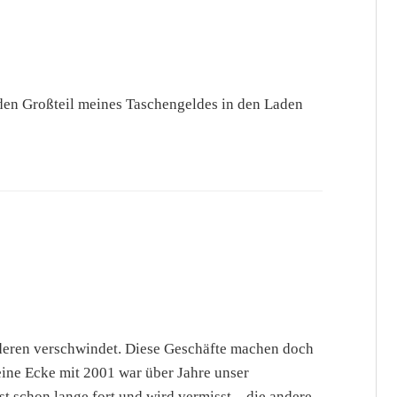
den Großteil meines Taschengeldes in den Laden
nderen verschwindet. Diese Geschäfte machen doch
 eine Ecke mit 2001 war über Jahre unser
t schon lange fort und wird vermisst – die andere