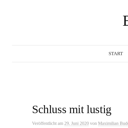
Springe
zum
Inhalt
START
Schluss mit lustig
Veröffentlicht
am
29. Juni 2020
von
Maximilian Bu