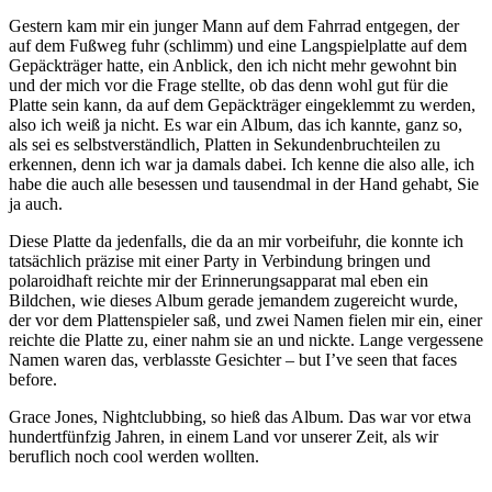
Gestern kam mir ein junger Mann auf dem Fahrrad entgegen, der
auf dem Fußweg fuhr (schlimm) und eine Langspielplatte auf dem
Gepäckträger hatte, ein Anblick, den ich nicht mehr gewohnt bin
und der mich vor die Frage stellte, ob das denn wohl gut für die
Platte sein kann, da auf dem Gepäckträger eingeklemmt zu werden,
also ich weiß ja nicht. Es war ein Album, das ich kannte, ganz so,
als sei es selbstverständlich, Platten in Sekundenbruchteilen zu
erkennen, denn ich war ja damals dabei. Ich kenne die also alle, ich
habe die auch alle besessen und tausendmal in der Hand gehabt, Sie
ja auch.
Diese Platte da jedenfalls, die da an mir vorbeifuhr, die konnte ich
tatsächlich präzise mit einer Party in Verbindung bringen und
polaroidhaft reichte mir der Erinnerungsapparat mal eben ein
Bildchen, wie dieses Album gerade jemandem zugereicht wurde,
der vor dem Plattenspieler saß, und zwei Namen fielen mir ein, einer
reichte die Platte zu, einer nahm sie an und nickte. Lange vergessene
Namen waren das, verblasste Gesichter – but I’ve seen that faces
before.
Grace Jones, Nightclubbing, so hieß das Album. Das war vor etwa
hundertfünfzig Jahren, in einem Land vor unserer Zeit, als wir
beruflich noch cool werden wollten.