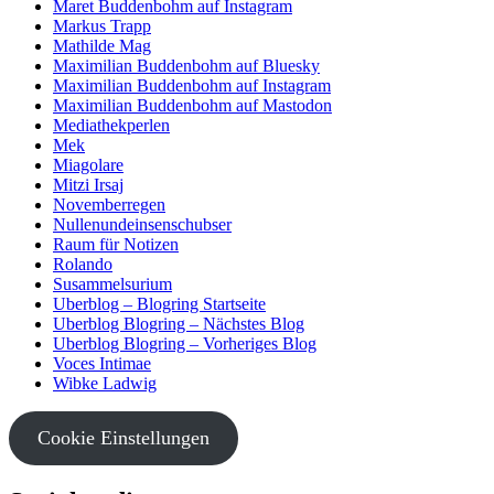
Maret Buddenbohm auf Instagram
Markus Trapp
Mathilde Mag
Maximilian Buddenbohm auf Bluesky
Maximilian Buddenbohm auf Instagram
Maximilian Buddenbohm auf Mastodon
Mediathekperlen
Mek
Miagolare
Mitzi Irsaj
Novemberregen
Nullenundeinsenschubser
Raum für Notizen
Rolando
Susammelsurium
Uberblog – Blogring Startseite
Uberblog Blogring – Nächstes Blog
Uberblog Blogring – Vorheriges Blog
Voces Intimae
Wibke Ladwig
Cookie Einstellungen