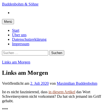
Springe
Buddenbohm & Söhne
zum
Instagram
Inhalt
Menü
Start
Über uns
Datenschutzerklärung
Impressum
Suchen
nach:
Links am Morgen
Links am Morgen
Veröffentlicht
am
2. Juli 2020
von
Maximilian Buddenbohm
Ist es nicht faszinierend, dass
in diesem Artikel
das Wort
Schweinesystem nicht vorkommt? Da hat sich jemand im Griff
gehabt.
***