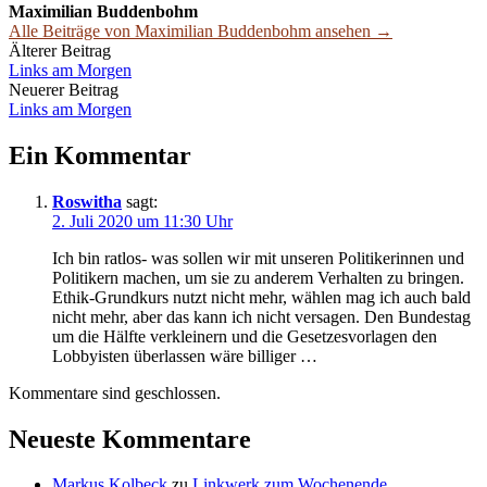
Maximilian Buddenbohm
Alle Beiträge von Maximilian Buddenbohm ansehen →
Beitrags-
Älterer Beitrag
Links am Morgen
Navigation
Neuerer Beitrag
Links am Morgen
Ein Kommentar
Roswitha
sagt:
2. Juli 2020 um 11:30 Uhr
Ich bin ratlos- was sollen wir mit unseren Politikerinnen und
Politikern machen, um sie zu anderem Verhalten zu bringen.
Ethik-Grundkurs nutzt nicht mehr, wählen mag ich auch bald
nicht mehr, aber das kann ich nicht versagen. Den Bundestag
um die Hälfte verkleinern und die Gesetzesvorlagen den
Lobbyisten überlassen wäre billiger …
Kommentare sind geschlossen.
Neueste Kommentare
Markus Kolbeck
zu
Linkwerk zum Wochenende