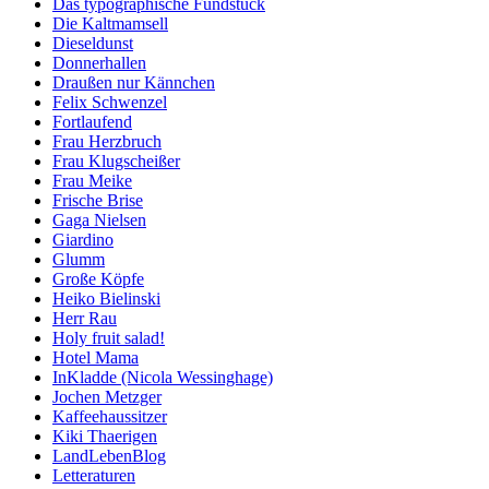
Das typographische Fundstück
Die Kaltmamsell
Dieseldunst
Donnerhallen
Draußen nur Kännchen
Felix Schwenzel
Fortlaufend
Frau Herzbruch
Frau Klugscheißer
Frau Meike
Frische Brise
Gaga Nielsen
Giardino
Glumm
Große Köpfe
Heiko Bielinski
Herr Rau
Holy fruit salad!
Hotel Mama
InKladde (Nicola Wessinghage)
Jochen Metzger
Kaffeehaussitzer
Kiki Thaerigen
LandLebenBlog
Letteraturen