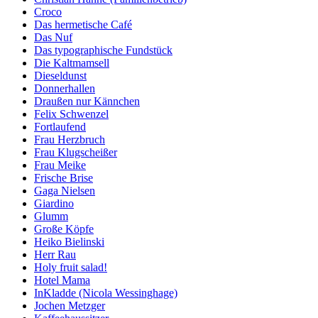
Croco
Das hermetische Café
Das Nuf
Das typographische Fundstück
Die Kaltmamsell
Dieseldunst
Donnerhallen
Draußen nur Kännchen
Felix Schwenzel
Fortlaufend
Frau Herzbruch
Frau Klugscheißer
Frau Meike
Frische Brise
Gaga Nielsen
Giardino
Glumm
Große Köpfe
Heiko Bielinski
Herr Rau
Holy fruit salad!
Hotel Mama
InKladde (Nicola Wessinghage)
Jochen Metzger