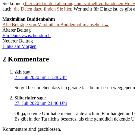
Sie können
hier Geld in den allerdings nur virtuell vorhandenen Hut 
auch,
die Daten dazu finden Sie hier
. Wer mehr für Dinge ist, es gibt 
Maximilian Buddenbohm
Alle Beiträge von Maximilian Buddenbohm ansehen →
Beitrags-
Älterer Beitrag
Ein Dank zwischendurch
Navigation
Neuerer Beitrag
Links am Morgen
2 Kommentare
skh
sagt:
21. Juli 2020 um 11:28 Uhr
So gut beschrieben dass ich gerade fast beim Lesen weggepenn
Silbertaler
sagt:
27. Juli 2020 um 21:40 Uhr
Oh ja, so eine Uhr hatte meine Tante auch im Flur hängen und w
Es gibt in der Tat nichts besseres, als eine gemütlich tickende
Kommentare sind geschlossen.