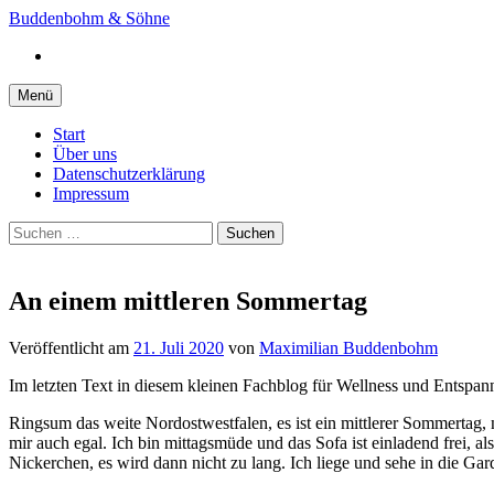
Springe
Buddenbohm & Söhne
zum
Instagram
Inhalt
Menü
Start
Über uns
Datenschutzerklärung
Impressum
Suchen
nach:
An einem mittleren Sommertag
Veröffentlicht
am
21. Juli 2020
von
Maximilian Buddenbohm
Im letzten Text in diesem kleinen Fachblog für Wellness und Entspa
Ringsum das weite Nordostwestfalen, es ist ein mittlerer Sommertag, ni
mir auch egal. Ich bin mittagsmüde und das Sofa ist einladend frei, al
Nickerchen, es wird dann nicht zu lang. Ich liege und sehe in die G