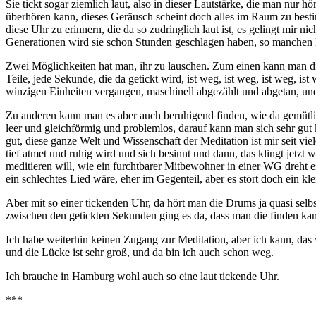
Sie tickt sogar ziemlich laut, also in dieser Lautstärke, die man nur hö
überhören kann, dieses Geräusch scheint doch alles im Raum zu besti
diese Uhr zu erinnern, die da so zudringlich laut ist, es gelingt mir n
Generationen wird sie schon Stunden geschlagen haben, so manchen Mit
Zwei Möglichkeiten hat man, ihr zu lauschen. Zum einen kann man di
Teile, jede Sekunde, die da getickt wird, ist weg, ist weg, ist weg, 
winzigen Einheiten vergangen, maschinell abgezählt und abgetan, u
Zu anderen kann man es aber auch beruhigend finden, wie da gemütlich
leer und gleichförmig und problemlos, darauf kann man sich sehr gut 
gut, diese ganze Welt und Wissenschaft der Meditation ist mir seit viele
tief atmet und ruhig wird und sich besinnt und dann, das klingt jetzt 
meditieren will, wie ein furchtbarer Mitbewohner in einer WG d
ein schlechtes Lied wäre, eher im Gegenteil, aber es stört doch ein k
Aber mit so einer tickenden Uhr, da hört man die Drums ja quasi se
zwischen den getickten Sekunden ging es da, dass man die finden kann
Ich habe weiterhin keinen Zugang zur Meditation, aber ich kann, das
und die Lücke ist sehr groß, und da bin ich auch schon weg.
Ich brauche in Hamburg wohl auch so eine laut tickende Uhr.
***