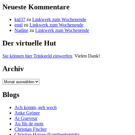
Neueste Kommentare
kid37
zu
Linkwerk zum Wochenende
engl
zu
Linkwerk zum Wochenende
Nadine
zu
Linkwerk zum Wochenende
Der virtuelle Hut
Sie können hier Trinkgeld einwerfen
. Vielen Dank!
Archiv
Archiv
Blogs
Ach komm, geh wech
Anke Gröner
Ar Gueveur
Au fils de mots
Christian Fischer
Christian Hanne (Familienbetrieb)