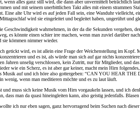
rt, wenn alles ganz still wird, die dann aber unvermittelt beträchtlich l
mmen und mit seinem unerbittlichen Takt alles mit einem strammen Sta
icht. Eine alte Uhr wird es auf jeden Fall sein, eine Wanduhr vielleicht,
tagsschlaf wird sie eingeleitet und begleitet haben, ungerührt und gle
e Geschwindigkeit wahrnehmen, in der da die Sekunden vergehen, denn 
ist weg, es könnte einen schier irre machen, wenn man zuviel darüber na
nd sie kömmen nimmer wieder.
 getickt wird, es ist allein eine Frage der Weichenstellung im Kopf. M
konzentrieren und es ist, als würde man sich auf gar nichts konzentrie
n Jahren unselig verschlossen, kein Zutritt, nur für Mitglieder, und das b
wieder wie ein Scherz, es ist aber gar keiner, macht mein Hirn folgendes
reht es Musik auf und ich höre also gottergeben: “CAN YOU HEAR T
lein wenig, wenn man meditieren möchte und es zu laut läuft.
lbst und muss sich keine Musik vom Hirn vorgaukeln lassen, und ich de
, dass man da quasi hineingleiten kann, also geistig jedenfalls. Blasen
 wollte ich nur eben sagen, ganz hervorragend beim Suchen nach dieser