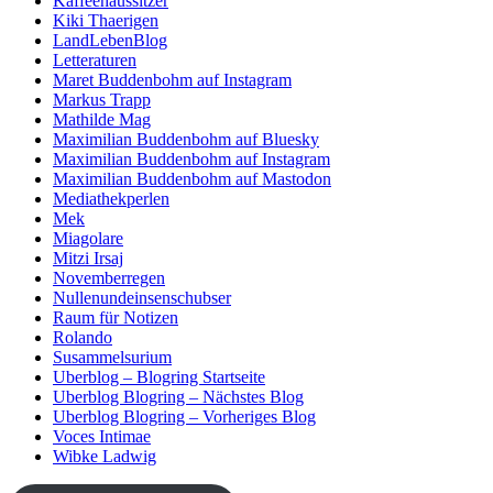
Kaffeehaussitzer
Kiki Thaerigen
LandLebenBlog
Letteraturen
Maret Buddenbohm auf Instagram
Markus Trapp
Mathilde Mag
Maximilian Buddenbohm auf Bluesky
Maximilian Buddenbohm auf Instagram
Maximilian Buddenbohm auf Mastodon
Mediathekperlen
Mek
Miagolare
Mitzi Irsaj
Novemberregen
Nullenundeinsenschubser
Raum für Notizen
Rolando
Susammelsurium
Uberblog – Blogring Startseite
Uberblog Blogring – Nächstes Blog
Uberblog Blogring – Vorheriges Blog
Voces Intimae
Wibke Ladwig