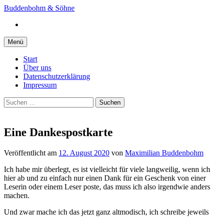
Springe
Buddenbohm & Söhne
zum
Instagram
Inhalt
Menü
Start
Über uns
Datenschutzerklärung
Impressum
Suchen
nach:
Eine Dankespostkarte
Veröffentlicht
am
12. August 2020
von
Maximilian Buddenbohm
Ich habe mir überlegt, es ist vielleicht für viele langweilig, wenn ich
hier ab und zu einfach nur einen Dank für ein Geschenk von einer
Leserin oder einem Leser poste, das muss ich also irgendwie anders
machen.
Und zwar mache ich das jetzt ganz altmodisch, ich schreibe jeweils