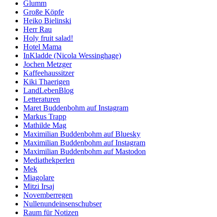
Glumm
Große Köpfe
Heiko Bielinski
Herr Rau
Holy fruit salad!
Hotel Mama
InKladde (Nicola Wessinghage)
Jochen Metzger
Kaffeehaussitzer
Kiki Thaerigen
LandLebenBlog
Letteraturen
Maret Buddenbohm auf Instagram
Markus Trapp
Mathilde Mag
Maximilian Buddenbohm auf Bluesky
Maximilian Buddenbohm auf Instagram
Maximilian Buddenbohm auf Mastodon
Mediathekperlen
Mek
Miagolare
Mitzi Irsaj
Novemberregen
Nullenundeinsenschubser
Raum für Notizen