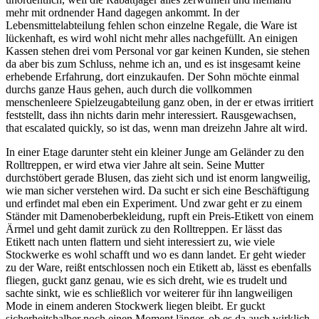
mehr mit ordnender Hand dagegen ankommt. In der
Lebensmittelabteilung fehlen schon einzelne Regale, die Ware ist
lückenhaft, es wird wohl nicht mehr alles nachgefüllt. An einigen
Kassen stehen drei vom Personal vor gar keinen Kunden, sie stehen
da aber bis zum Schluss, nehme ich an, und es ist insgesamt keine
erhebende Erfahrung, dort einzukaufen. Der Sohn möchte einmal
durchs ganze Haus gehen, auch durch die vollkommen
menschenleere Spielzeugabteilung ganz oben, in der er etwas irritiert
feststellt, dass ihn nichts darin mehr interessiert. Rausgewachsen,
that escalated quickly, so ist das, wenn man dreizehn Jahre alt wird.
In einer Etage darunter steht ein kleiner Junge am Geländer zu den
Rolltreppen, er wird etwa vier Jahre alt sein. Seine Mutter
durchstöbert gerade Blusen, das zieht sich und ist enorm langweilig,
wie man sicher verstehen wird. Da sucht er sich eine Beschäftigung
und erfindet mal eben ein Experiment. Und zwar geht er zu einem
Ständer mit Damenoberbekleidung, rupft ein Preis-Etikett von einem
Ärmel und geht damit zurück zu den Rolltreppen. Er lässt das
Etikett nach unten flattern und sieht interessiert zu, wie viele
Stockwerke es wohl schafft und wo es dann landet. Er geht wieder
zu der Ware, reißt entschlossen noch ein Etikett ab, lässt es ebenfalls
fliegen, guckt ganz genau, wie es sich dreht, wie es trudelt und
sachte sinkt, wie es schließlich vor weiterer für ihn langweiligen
Mode in einem anderen Stockwerk liegen bleibt. Er guckt
sicherheitshalber noch einen Moment länger, ob es da auch wirklich