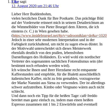
Elke
sagt:
12. August 2020 um 21:46 Uhr
Lieber Herr Buddenbohm,
vielen herzlichen Dank für Ihre Postkarte. Das prächtige Bild
auf der Vorderseite erinnert mich in seinem Detailreichtum an
die Wimmelbilder von Pieter Bruegel dem Älteren, die ich
einstens (v. C.) in Wien gesehen habe.
(
https://www.insidebruegel.net/#p/v=udroom&lan=de&a=1020
Jedoch in einer sehr modernen Interpretation und in der
Farbigkeit zurückhaltend, um nicht zu sagen etwas düster. In
der Motivwahl unterscheidet sich dieses Meisterwerk
ebenfalls deutlich von den prallen, lebensfrohen
Darstellungen des Holländers. Es wird wohl ein nordischer
Vertreter des sogenannten sachlichen Fotorealismus sein (der
bestimmt noch erfunden werden wird).
Ich wünsche Ihnen und Ihrer Herzdame recht entspannte
Kaffeestunden und empfehle, für die Bialetti ausschließlich
italienischen Kaffee, nicht zu fein gemahlen, vorzugsweise
der Marke Nannini aus Siena zu verwenden. Der ist allerdings
schwer aufzutreiben. Kimbo oder Vergnano wären auch nicht
schlecht.
Und dann noch ein Tipp für die heißen Tage: cafè freddo
bereitet man ganz einfach zu, indem man einen heißen
Espresso zusammen mit 1 bis 2 Eiswürfeln und eventuell