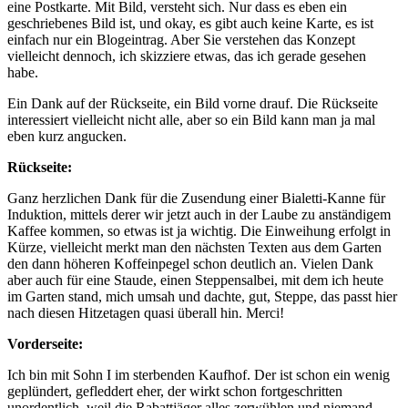
eine Postkarte. Mit Bild, versteht sich. Nur dass es eben ein
geschriebenes Bild ist, und okay, es gibt auch keine Karte, es ist
einfach nur ein Blogeintrag. Aber Sie verstehen das Konzept
vielleicht dennoch, ich skizziere etwas, das ich gerade gesehen
habe.
Ein Dank auf der Rückseite, ein Bild vorne drauf. Die Rückseite
interessiert vielleicht nicht alle, aber so ein Bild kann man ja mal
eben kurz angucken.
Rückseite:
Ganz herzlichen Dank für die Zusendung einer Bialetti-Kanne für
Induktion, mittels derer wir jetzt auch in der Laube zu anständigem
Kaffee kommen, so etwas ist ja wichtig. Die Einweihung erfolgt in
Kürze, vielleicht merkt man den nächsten Texten aus dem Garten
den dann höheren Koffeinpegel schon deutlich an. Vielen Dank
aber auch für eine Staude, einen Steppensalbei, mit dem ich heute
im Garten stand, mich umsah und dachte, gut, Steppe, das passt hier
nach diesen Hitzetagen quasi überall hin. Merci!
Vorderseite:
Ich bin mit Sohn I im sterbenden Kaufhof. Der ist schon ein wenig
geplündert, gefleddert eher, der wirkt schon fortgeschritten
unordentlich, weil die Rabattjäger alles zerwühlen und niemand