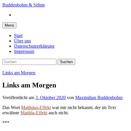
Springe
Buddenbohm & Söhne
zum
Instagram
Inhalt
Menü
Start
Über uns
Datenschutzerklärung
Impressum
Suchen
nach:
Links am Morgen
Links am Morgen
Veröffentlicht
am
3. Oktober 2020
von
Maximilian Buddenbohm
Das Wort
Matthäus-Effekt
war mir nicht bekannt, der im Text
erwähnte
Matilda-Effekt
auch nicht.
***