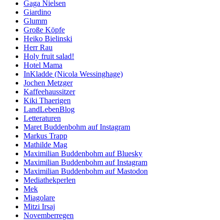
Gaga Nielsen
Giardino
Glumm
Große Köpfe
Heiko Bielinski
Herr Rau
Holy fruit salad!
Hotel Mama
InKladde (Nicola Wessinghage)
Jochen Metzger
Kaffeehaussitzer
Kiki Thaerigen
LandLebenBlog
Letteraturen
Maret Buddenbohm auf Instagram
Markus Trapp
Mathilde Mag
Maximilian Buddenbohm auf Bluesky
Maximilian Buddenbohm auf Instagram
Maximilian Buddenbohm auf Mastodon
Mediathekperlen
Mek
Miagolare
Mitzi Irsaj
Novemberregen