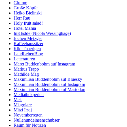
Glumm
Große Köpfe
Heiko Bielinski
Herr Rau
Holy fruit salad!
Hotel Mama
InKladde (Nicola Wessinghage)
Jochen Metzger
Kaffeehaussitzer
Kiki Thaerigen
LandLebenBlog
Letteraturen
Maret Buddenbohm auf Instagram
Markus Trapp
Mathilde Mag
Maximilian Buddenbohm auf Bluesky
Maximilian Buddenbohm auf Instagram
Maximilian Buddenbohm auf Mastodon
Mediathekperlen
Mek
Miagolare
Mitzi Irsaj
Novemberregen
Nullenundeinsenschubser
Raum für Notizen