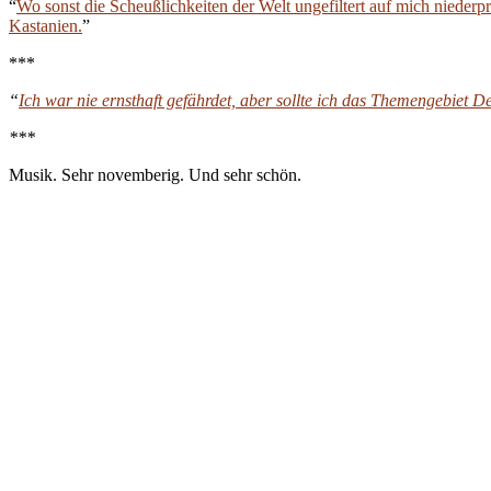
“
Wo sonst die Scheußlichkeiten der Welt ungefiltert auf mich niederp
Kastanien.
”
***
“
Ich war nie ernsthaft gefährdet, aber sollte ich das Themengebiet Dep
***
Musik. Sehr novemberig. Und sehr schön.