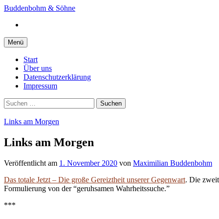
Springe
Buddenbohm & Söhne
zum
Instagram
Inhalt
Menü
Start
Über uns
Datenschutzerklärung
Impressum
Suchen
nach:
Links am Morgen
Links am Morgen
Veröffentlicht
am
1. November 2020
von
Maximilian Buddenbohm
Das totale Jetzt – Die große Gereiztheit unserer Gegenwart
. Die zwei
Formulierung von der “geruhsamen Wahrheitssuche.”
***