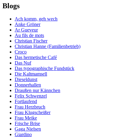
Blogs
Ach komm, geh wech
Anke Gröner
Ar Gueveur
Au fils de mots
Christian Fischer
Christian Hanne (Familienbetrieb)
Croco
Das hermetische Café
Das Nuf
Das typographische Fundstück
Die Kaltmamsell
Dieseldunst
Donnerhallen
Draußen nur Kännchen
Felix Schwenzel
Fortlaufend
Frau Herzbruch
Frau Klugscheißer
Frau Meike
Frische Brise
Gaga Nielsen
Giardino