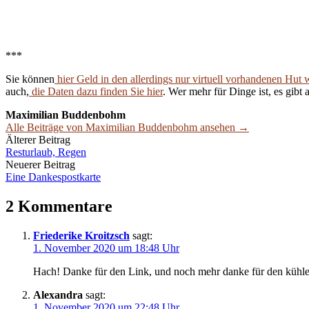
***
Sie können
hier Geld in den allerdings nur virtuell vorhandenen Hut 
auch,
die Daten dazu finden Sie hier
. Wer mehr für Dinge ist, es gibt 
Maximilian Buddenbohm
Alle Beiträge von Maximilian Buddenbohm ansehen →
Beitrags-
Älterer Beitrag
Resturlaub, Regen
Navigation
Neuerer Beitrag
Eine Dankespostkarte
2 Kommentare
Friederike Kroitzsch
sagt:
1. November 2020 um 18:48 Uhr
Hach! Danke für den Link, und noch mehr danke für den kühlen 
Alexandra
sagt:
1. November 2020 um 22:48 Uhr