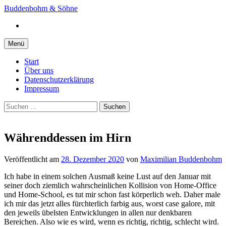
Springe
Buddenbohm & Söhne
zum
Instagram
Inhalt
Menü
Start
Über uns
Datenschutzerklärung
Impressum
Suchen
nach:
Währenddessen im Hirn
Veröffentlicht
am
28. Dezember 2020
von
Maximilian Buddenbohm
Ich habe in einem solchen Ausmaß keine Lust auf den Januar mit
seiner doch ziemlich wahrscheinlichen Kollision von Home-Office
und Home-School, es tut mir schon fast körperlich weh. Daher male
ich mir das jetzt alles fürchterlich farbig aus, worst case galore, mit
den jeweils übelsten Entwicklungen in allen nur denkbaren
Bereichen. Also wie es wird, wenn es richtig, richtig, schlecht wird.