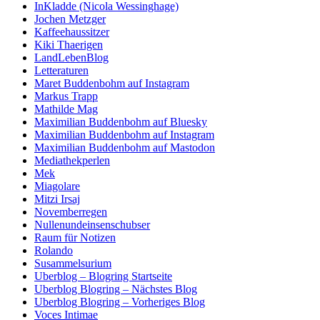
InKladde (Nicola Wessinghage)
Jochen Metzger
Kaffeehaussitzer
Kiki Thaerigen
LandLebenBlog
Letteraturen
Maret Buddenbohm auf Instagram
Markus Trapp
Mathilde Mag
Maximilian Buddenbohm auf Bluesky
Maximilian Buddenbohm auf Instagram
Maximilian Buddenbohm auf Mastodon
Mediathekperlen
Mek
Miagolare
Mitzi Irsaj
Novemberregen
Nullenundeinsenschubser
Raum für Notizen
Rolando
Susammelsurium
Uberblog – Blogring Startseite
Uberblog Blogring – Nächstes Blog
Uberblog Blogring – Vorheriges Blog
Voces Intimae