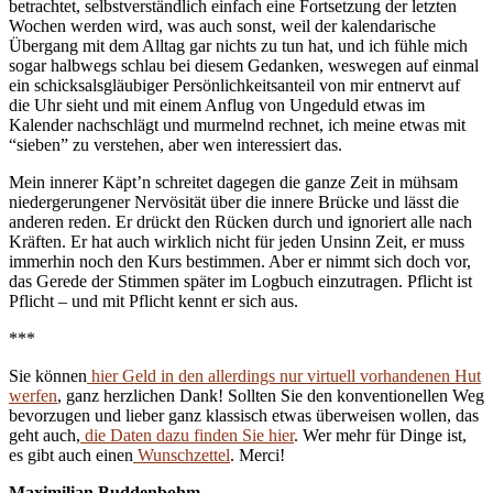
betrachtet, selbstverständlich einfach eine Fortsetzung der letzten
Wochen werden wird, was auch sonst, weil der kalendarische
Übergang mit dem Alltag gar nichts zu tun hat, und ich fühle mich
sogar halbwegs schlau bei diesem Gedanken, weswegen auf einmal
ein schicksalsgläubiger Persönlichkeitsanteil von mir entnervt auf
die Uhr sieht und mit einem Anflug von Ungeduld etwas im
Kalender nachschlägt und murmelnd rechnet, ich meine etwas mit
“sieben” zu verstehen, aber wen interessiert das.
Mein innerer Käpt’n schreitet dagegen die ganze Zeit in mühsam
niedergerungener Nervösität über die innere Brücke und lässt die
anderen reden. Er drückt den Rücken durch und ignoriert alle nach
Kräften. Er hat auch wirklich nicht für jeden Unsinn Zeit, er muss
immerhin noch den Kurs bestimmen. Aber er nimmt sich doch vor,
das Gerede der Stimmen später im Logbuch einzutragen. Pflicht ist
Pflicht – und mit Pflicht kennt er sich aus.
***
Sie können
hier Geld in den allerdings nur virtuell vorhandenen Hut
werfen
, ganz herzlichen Dank! Sollten Sie den konventionellen Weg
bevorzugen und lieber ganz klassisch etwas überweisen wollen, das
geht auch,
die Daten dazu finden Sie hier
. Wer mehr für Dinge ist,
es gibt auch einen
Wunschzettel
. Merci!
Maximilian Buddenbohm