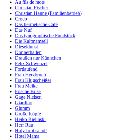
Au fils de mots
Christian Fischer
Christian Hanne (Familienbetrieb)
Croco
Das hermetische Café
Das Nuf
Das typographische Fundstück
Die Kaltmamsell
Dieseldunst
Donnerhallen
Draußen nur Kännchen
Felix Schwenzel
Fortlaufend
Frau Herzbruch
Frau Klugscheißer
Frau Meike
Frische Brise
Gaga Nielsen
Giardino
Glumm
Große Köpfe
Heiko Bielinski
Herr Rau
Holy fruit salad!
Hotel Mama