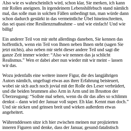
Also wie es wahrscheinlich wird, schon klar, Sie merken, ich kann
mir Rollen aneignen. In irgendeinem Lebenshilfebuch stand nämlich
mal, das solle man in solchen Fällen unbedingt tun, man würde dann
schon dadurch gestärkt in das vermeintliche Übel hineinschreiten,
das sei quasi eine Resilienzmaßnahme – und wie einfach! Und wie
billig!
Ein anderer Teil von mir steht allerdings daneben, Sie kennen das
hoffentlich, wenn ein Teil von Ihnen neben Ihnen steht (sagen Sie
jetzt nichts), also neben mir steht dieser andere Teil und sagt die
ganze Zeit immer wieder: “Also wir nennen das ja schlicht
Realismus.” Wen er dabei aber nun wieder mit wir meint – lassen
wir das.
Wozu jedenfalls eine weitere innere Figur, die des langjährigen
Autors nämlich, ungefragt etwas aus ihrer Erfahrung beisteuert,
wobei sie sich auch noch jovial mit der Rolle des Leser verbrüdert,
und die beiden brummen also Arm in Arm und im Brustton der
Überzeugung: “Sollste mal sehen, wenn du dir das alles so schlimm
denkst – dann wird der Januar voll super. Eh klar. Kennt man doch.”
Und sie nicken und grinsen breit und wirken außerdem etwas
angeheitert.
Währenddessen sitze ich hier zwischen meinen nur projizierten
inneren Figuren und denke, dass der Januar, gesund-fatalistisch