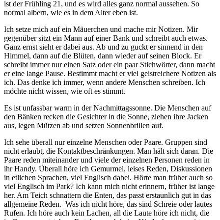
ist der Frühling 21, und es wird alles ganz normal aussehen. So
normal albern, wie es in dem Alter eben ist.
Ich setze mich auf ein Mäuerchen und mache mir Notizen. Mir
gegenüber sitzt ein Mann auf einer Bank und schreibt auch etwas.
Ganz ernst sieht er dabei aus. Ab und zu guckt er sinnend in den
Himmel, dann auf die Blüten, dann wieder auf seinen Block. Er
schreibt immer nur einen Satz oder ein paar Stichwörter, dann macht
er eine lange Pause. Bestimmt macht er viel geistreichere Notizen als
ich. Das denke ich immer, wenn andere Menschen schreiben. Ich
möchte nicht wissen, wie oft es stimmt.
Es ist unfassbar warm in der Nachmittagssonne. Die Menschen auf
den Bänken recken die Gesichter in die Sonne, ziehen ihre Jacken
aus, legen Mützen ab und setzen Sonnenbrillen auf.
Ich sehe überall nur einzelne Menschen oder Paare. Gruppen sind
nicht erlaubt, die Kontaktbeschränkungen. Man hält sich daran. Die
Paare reden miteinander und viele der einzelnen Personen reden in
ihr Handy. Überall höre ich Gemurmel, leises Reden, Diskussionen
in etlichen Sprachen, viel Englisch dabei. Hörte man früher auch so
viel Englisch im Park? Ich kann mich nicht erinnern, früher ist lange
her. Am Teich schnattern die Enten, das passt erstaunlich gut in das
allgemeine Reden. Was ich nicht höre, das sind Schreie oder lautes
Rufen. Ich höre auch kein Lachen, all die Laute höre ich nicht, die