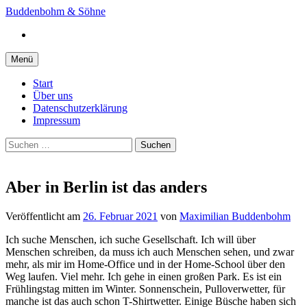
Springe
Buddenbohm & Söhne
zum
Instagram
Inhalt
Menü
Start
Über uns
Datenschutzerklärung
Impressum
Suchen
nach:
Aber in Berlin ist das anders
Veröffentlicht
am
26. Februar 2021
von
Maximilian Buddenbohm
Ich suche Menschen, ich suche Gesellschaft. Ich will über
Menschen schreiben, da muss ich auch Menschen sehen, und zwar
mehr, als mir im Home-Office und in der Home-School über den
Weg laufen. Viel mehr. Ich gehe in einen großen Park. Es ist ein
Frühlingstag mitten im Winter. Sonnenschein, Pulloverwetter, für
manche ist das auch schon T-Shirtwetter. Einige Büsche haben sich