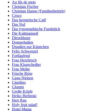
Au fils de mots
Christian Fischer
Christian Hanne (Familienbetrieb)
Croco
Das hermetische Café
Das Nuf
Das typographische Fundstück
Die Kaltmamsell
Dieseldunst
Donnerhallen
Draußen nur Kännchen
Felix Schwenzel
Fortlaufend
Frau Herzbruch
Frau Klugscheißer
Frau Meike
Frische Brise
Gaga Nielsen
Giardino
Glumm
Große Köpfe
Heiko Bielinski
Herr Rau
Holy fruit salad!
Hotel Mama