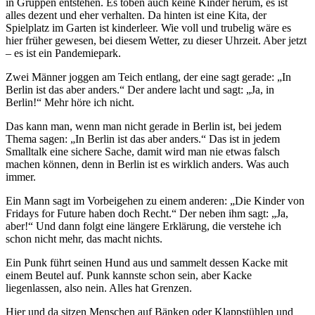
in Gruppen entstehen. Es toben auch keine Kinder herum, es ist
alles dezent und eher verhalten. Da hinten ist eine Kita, der
Spielplatz im Garten ist kinderleer. Wie voll und trubelig wäre es
hier früher gewesen, bei diesem Wetter, zu dieser Uhrzeit. Aber jetzt
– es ist ein Pandemiepark.
Zwei Männer joggen am Teich entlang, der eine sagt gerade: „In
Berlin ist das aber anders.“ Der andere lacht und sagt: „Ja, in
Berlin!“ Mehr höre ich nicht.
Das kann man, wenn man nicht gerade in Berlin ist, bei jedem
Thema sagen: „In Berlin ist das aber anders.“ Das ist in jedem
Smalltalk eine sichere Sache, damit wird man nie etwas falsch
machen können, denn in Berlin ist es wirklich anders. Was auch
immer.
Ein Mann sagt im Vorbeigehen zu einem anderen: „Die Kinder von
Fridays for Future haben doch Recht.“ Der neben ihm sagt: „Ja,
aber!“ Und dann folgt eine längere Erklärung, die verstehe ich
schon nicht mehr, das macht nichts.
Ein Punk führt seinen Hund aus und sammelt dessen Kacke mit
einem Beutel auf. Punk kannste schon sein, aber Kacke
liegenlassen, also nein. Alles hat Grenzen.
Hier und da sitzen Menschen auf Bänken oder Klappstühlen und