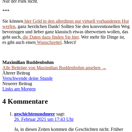
Nur der Park nicht.
***
Sie können
hier Geld in den allerdings nur virtuell vorhandenen Hut
werfen
, ganz herzlichen Dank! Sollten Sie den konventionellen Weg
bevorzugen und lieber ganz klassisch etwas überweisen wollen, das
geht auch,
die Daten dazu finden Sie hier
. Wer mehr für Dinge ist,
es gibt auch einen
Wunschzettel
. Merci!
Maximilian Buddenbohm
Alle Beiträge von Maximilian Buddenbohm ansehen →
Beitrags-
Älterer Beitrag
Verschwende deine Stunde
Navigation
Neuerer Beitrag
Links am Morgen
4 Kommentare
geschichtenundmeer
sagt:
26. Februar 2021 um 17:43 Uhr
Ja, in diesen Zeiten kommen die Geschichten nicht. Früher