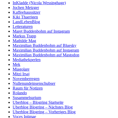
InKladde (Nicola Wessinghage)
Jochen Metzger
Kaffeehaussitzer
Kiki Thaerigen
LandLebenBlog
Letteraturen
Maret Buddenbohm auf Instagram
Markus Trapp
Mathilde Mag
Maximilian Buddenbohm auf Bluesky
Maximilian Buddenbohm auf Instagram
Maximilian Buddenbohm auf Mastodon
Mediathekperlen
Mek
Miagolare
Mitzi Irsaj
Novemberregen
Nullenundeinsenschubser
Raum für Notizen
Rolando
Susammelsurium
Uberblog – Blogring Startseite
Uberblog Blogring – Nächstes Blog
Uberblog Blogring – Vorheriges Blog
Voces Intimae