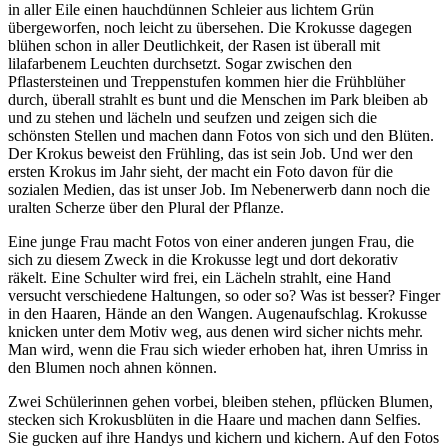
in aller Eile einen hauchdünnen Schleier aus lichtem Grün
übergeworfen, noch leicht zu übersehen. Die Krokusse dagegen
blühen schon in aller Deutlichkeit, der Rasen ist überall mit
lilafarbenem Leuchten durchsetzt. Sogar zwischen den
Pflastersteinen und Treppenstufen kommen hier die Frühblüher
durch, überall strahlt es bunt und die Menschen im Park bleiben ab
und zu stehen und lächeln und seufzen und zeigen sich die
schönsten Stellen und machen dann Fotos von sich und den Blüten.
Der Krokus beweist den Frühling, das ist sein Job. Und wer den
ersten Krokus im Jahr sieht, der macht ein Foto davon für die
sozialen Medien, das ist unser Job. Im Nebenerwerb dann noch die
uralten Scherze über den Plural der Pflanze.
Eine junge Frau macht Fotos von einer anderen jungen Frau, die
sich zu diesem Zweck in die Krokusse legt und dort dekorativ
räkelt. Eine Schulter wird frei, ein Lächeln strahlt, eine Hand
versucht verschiedene Haltungen, so oder so? Was ist besser? Finger
in den Haaren, Hände an den Wangen. Augenaufschlag. Krokusse
knicken unter dem Motiv weg, aus denen wird sicher nichts mehr.
Man wird, wenn die Frau sich wieder erhoben hat, ihren Umriss in
den Blumen noch ahnen können.
Zwei Schülerinnen gehen vorbei, bleiben stehen, pflücken Blumen,
stecken sich Krokusblüten in die Haare und machen dann Selfies.
Sie gucken auf ihre Handys und kichern und kichern. Auf den Fotos