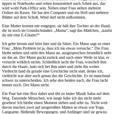
tippen in Notebooks und sehen konzentriert nach Arbeit aus, das
wird wohl Park-Office sein. Neben einer Frau stehen mehrere
Ordner im Rasen. Sie hat den Computer und ein Heft und mehrere
Blätter auf dem Schoß, Wind darf nicht aufkommen.
Eine Mutter kommt mir entgegen, sie hält ihre Tochter an der Hand,
die ist noch im Grundschulalter. „Mama“, sagt das Mädchen, „kaufst
du mir eine E-Gitarre?“
Ich gehe herum und höre hier und da Sätze. Ein Mann sagt zu einer
Frau: „Mein Problem ist ja, dass ich nie etwas versuche.“ Die Frau
bleibt stehen und sieht den Mann an, ausgesprochen freundlich sieht
sie ihn an. Der Mann guckt zurück und nach einer Weile ist klar, er
versucht wirklich nichts. Schließlich lacht die Frau, wuschelt ihm
durch die Haare, hakt sich bei ihm unter und zieht ihn weiter.
Vielleicht fand da gerade eine Geschichte nicht statt, denke ich,
vielleicht war aber auch genau das die Geschichte. Es ist manchmal
schwer zu unterscheiden. Ich sehe den beiden nach, die Frau lacht
immer noch. Der Mann nicht.
Ein Paar hat eine Box dabei und übt zu lauter Musik Salsa auf dem
Weg. Tanzende Menschen, wie lange habe ich das nicht mehr
gesehen! Ich bleibe einen Moment stehen und sehe zu. Nicht weit
davon machen zwei auf ausgerollten Matten so etwas wie Yoga.
Langsame, fließende Bewegungen, und Anfänger sind sie gewiss