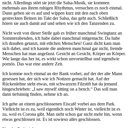
nicht. Allerdings stört sie jetzt die Salsa-Musik, sie kommen
mehrmals aus ihrem ruhigen Rhythmus, versuchen es noch einmal.
Dann geben sie es auf und wippen kurz mit den nach oben
gestreckten Beinen im Takt der Salsa, das geht auch. Schließlich
hören sie auch damit auf und sehen wie ich den Tanzenden zu.
Nicht weit von dieser Stelle gab es früher manchmal Swingtanz an
Sommerabenden, ich habe dabei manchmal mitgemacht. Da habe
ich draußen getanzt, mit etlichen Menschen! Ganz dicht kam man
sich dabei, und ich kannte die anderen manchmal gar nicht, fremde
Menschen hat man angefasst. Gesicht an Gesicht, Körper an Körper.
Wie lange das her ist, es wirkt schon unvorstellbar und irgendwie
pornös. Das war eine andere Zeit.
Ich komme noch einmal an der Bank vorbei, auf der der alte Mann
gesessen hat, der sich wie ich Notizen gemacht hat. Auf der
Rückenlehne steht etwas, mit schwarzem Filzstift hat da jemand
hingeschrieben: „I saw myself sitting on a bench.“ Das soll man
dann tiefsinnig finden, nehme ich an.
Ich gehe an einem geschlossenen Eiscafé vorbei aus dem Park.
Vielleicht ist es zu, weil eigentlich noch Winter ist, vielleicht ist es
zu, weil es Corona gibt. Man sieht schon gar nicht mehr hin, wenn
etwas geschlossen ist. Es ist sowieso alles geschlossen.