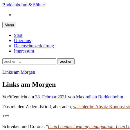
Springe
Buddenbohm & Söhne
zum
Instagram
Inhalt
Menü
Start
Über uns
Datenschutzerklärung
Impressum
Suchen
nach:
Links am Morgen
Links am Morgen
Veröffentlicht
am
28. Februar 2021
von
Maximilian Buddenbohm
Das mit den Zedern ist toll, aber auch,
was hier im Absatz Kontrast st
***
Schreiben und Corona: “
I can’t connect with my imagination. I can’t 