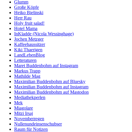
Glumm
Große Köpfe
Heiko Bielinski
Herr Rau
Holy fruit salad!
Hotel Mama
InKladde (Nicola Wessinghage)
Jochen Metzger
Kaffeehaussitzer
Kiki Thaerigen
LandLebenBlog
Letteraturen
Maret Buddenbohm auf Instagram
Markus Trapp
Mathilde Mag
Maximilian Buddenbohm auf Bluesky
Maximilian Buddenbohm auf Instagram
Maximilian Buddenbohm auf Mastodon
Mediathekperlen
Mek
Miagolare
Mitzi Irsaj
Novemberregen
Nullenundeinsenschubser
Raum für Notizen