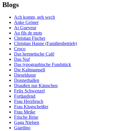
Blogs
Ach komm, geh wech
Anke Gröner
Ar Gueveur
Au fils de mots
Christian Fischer
Christian Hanne (Familienbetrieb)
Croco
Das hermetische Café
Das Nuf
Das typographische Fundstück
Die Kaltmamsell
Dieseldunst
Donnerhallen
Draußen nur Kännchen
Felix Schwenzel
Fortlaufend
Frau Herzbruch
Frau Klugscheißer
Frau Meike
Frische Brise
Gaga Nielsen
Giardino