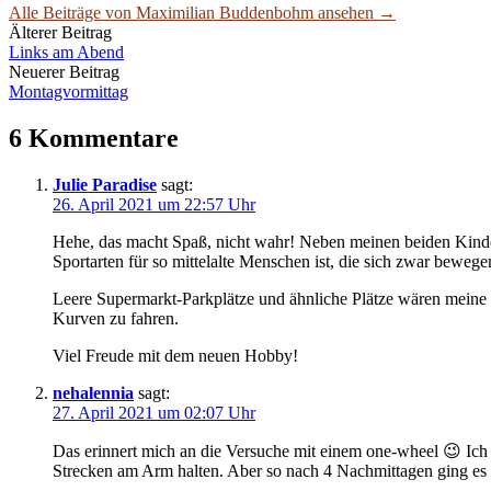
Alle Beiträge von Maximilian Buddenbohm ansehen →
Beitrags-
Älterer Beitrag
Links am Abend
Navigation
Neuerer Beitrag
Montagvormittag
6 Kommentare
Julie Paradise
sagt:
26. April 2021 um 22:57 Uhr
Hehe, das macht Spaß, nicht wahr! Neben meinen beiden Kindern
Sportarten für so mittelalte Menschen ist, die sich zwar bewegen
Leere Supermarkt-Parkplätze und ähnliche Plätze wären meine
Kurven zu fahren.
Viel Freude mit dem neuen Hobby!
nehalennia
sagt:
27. April 2021 um 02:07 Uhr
Das erinnert mich an die Versuche mit einem one-wheel 😉 Ich
Strecken am Arm halten. Aber so nach 4 Nachmittagen ging es d