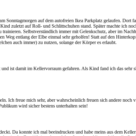
rn am Sonntagmorgen auf dem autofreien Ikea Parkplatz gelaufen. Dort
ind zuletzt auf Roll- und Schlittschuhen stand. Später machte ich no
 trainieren. Selbstverständlich immer mit Gelenkschutz, aber im Nachh
ten Weg entlang der Elbe einmal sehr geholfen! Statt auf den Hinterkop
welchen auch immer) zu nutzen, solange der Körper es erlaubt.
 und ist damit im Kellervorraum gefahren. Als Kind fand ich das sehr s
ln. Ich freue mich sehr, aber wahrscheinlich freuen sich andere noch 
ublikum wird sicher bestens unterhalten sein!
kt. Da konnte ich mal beeindrucken und habe meins aus dem Keller geh