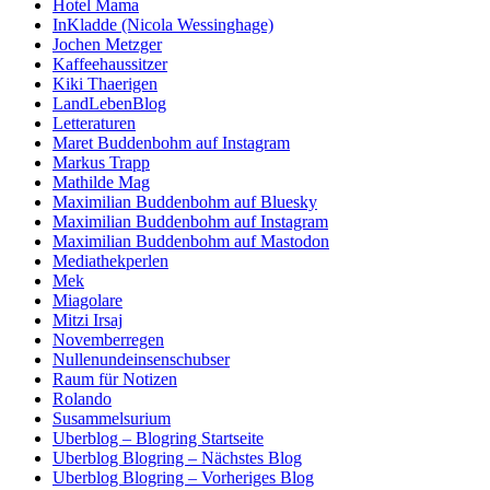
Hotel Mama
InKladde (Nicola Wessinghage)
Jochen Metzger
Kaffeehaussitzer
Kiki Thaerigen
LandLebenBlog
Letteraturen
Maret Buddenbohm auf Instagram
Markus Trapp
Mathilde Mag
Maximilian Buddenbohm auf Bluesky
Maximilian Buddenbohm auf Instagram
Maximilian Buddenbohm auf Mastodon
Mediathekperlen
Mek
Miagolare
Mitzi Irsaj
Novemberregen
Nullenundeinsenschubser
Raum für Notizen
Rolando
Susammelsurium
Uberblog – Blogring Startseite
Uberblog Blogring – Nächstes Blog
Uberblog Blogring – Vorheriges Blog