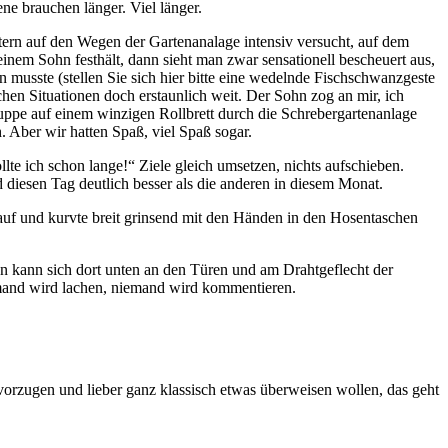
ne brauchen länger. Viel länger.
tern auf den Wegen der Gartenanalage intensiv versucht, auf dem
inem Sohn festhält, dann sieht man zwar sensationell bescheuert aus,
 musste (stellen Sie sich hier bitte eine wedelnde Fischschwanzgeste
hen Situationen doch erstaunlich weit. Der Sohn zog an mir, ich
puppe auf einem winzigen Rollbrett durch die Schrebergartenanlage
. Aber wir hatten Spaß, viel Spaß sogar.
te ich schon lange!“ Ziele gleich umsetzen, nichts aufschieben.
diesen Tag deutlich besser als die anderen in diesem Monat.
auf und kurvte breit grinsend mit den Händen in den Hosentaschen
 kann sich dort unten an den Türen und am Drahtgeflecht der
emand wird lachen, niemand wird kommentieren.
vorzugen und lieber ganz klassisch etwas überweisen wollen, das geht