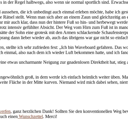
 in der Regel halbwegs, also wenn sie normal sportlich sind. Erwachse
 aussehen, die ich unbedingt auch einmal erleben möchte, habe ich ges
Rätsel stellt. Wenn man sich aber an einem Zaun und gleichzeitig an e
 mir auch klar, dass nun der hintere Fuß so hin- und herbewegt werden
rotz intensiv gefühlter Absicht. Der Weg vom Hirn zum Fuß ist in manc
s hätte der Sohn eine grotesk mit den Armen schlackernde Schaufenster
rang dann lieber wieder ab, auch das übrigens war gar nicht so einfach
stellte ich sehr zufrieden fest: „Ich bin Waveboard gefahren. Das woll
 einmal, also nach dem ich wieder Luft bekommen hatte, und ich fand 
ine etwas uncharmante Neigung zur gnadenlosen Direktheit hat, stieg 
ngewöhnlich groß, in dem werde ich einfach heimlich weiter üben. Man
 weite Fläche in der Mitte kurven. Niemand wird mich dabei sehen, ni
werfen
, ganz herzlichen Dank! Sollten Sie den konventionellen Weg be
auch einen
Wunschzettel
. Merci!