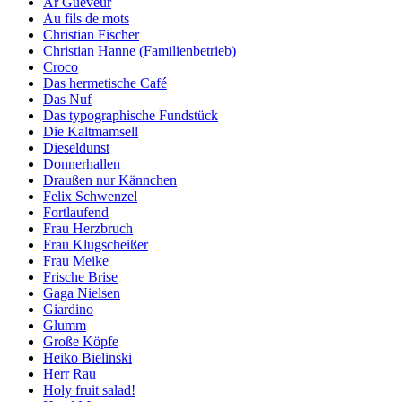
Ar Gueveur
Au fils de mots
Christian Fischer
Christian Hanne (Familienbetrieb)
Croco
Das hermetische Café
Das Nuf
Das typographische Fundstück
Die Kaltmamsell
Dieseldunst
Donnerhallen
Draußen nur Kännchen
Felix Schwenzel
Fortlaufend
Frau Herzbruch
Frau Klugscheißer
Frau Meike
Frische Brise
Gaga Nielsen
Giardino
Glumm
Große Köpfe
Heiko Bielinski
Herr Rau
Holy fruit salad!