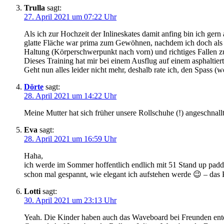
Trulla
sagt:
27. April 2021 um 07:22 Uhr
Als ich zur Hochzeit der Inlineskates damit anfing bin ich ge
glatte Fläche war prima zum Gewöhnen, nachdem ich doch als K
Haltung (Körperschwerpunkt nach vorn) und richtiges Fallen zu
Dieses Training hat mir bei einem Ausflug auf einem asphaltier
Geht nun alles leider nicht mehr, deshalb rate ich, den Spass (
Dörte
sagt:
28. April 2021 um 14:22 Uhr
Meine Mutter hat sich früher unsere Rollschuhe (!) angeschnallt
Eva
sagt:
28. April 2021 um 16:59 Uhr
Haha,
ich werde im Sommer hoffentlich endlich mit 51 Stand up padde
schon mal gespannt, wie elegant ich aufstehen werde 😉 – das P
Lotti
sagt:
30. April 2021 um 23:13 Uhr
Yeah. Die Kinder haben auch das Waveboard bei Freunden entdec