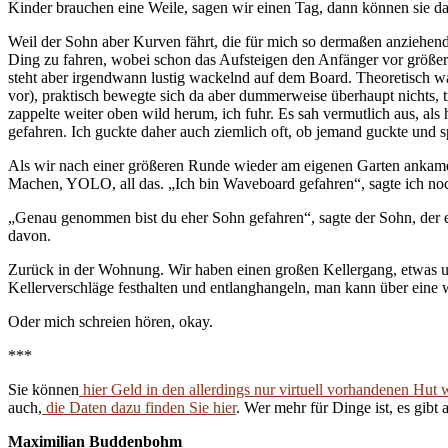
Kinder brauchen eine Weile, sagen wir einen Tag, dann können sie das
Weil der Sohn aber Kurven fährt, die für mich so dermaßen anziehend
Ding zu fahren, wobei schon das Aufsteigen den Anfänger vor größere 
steht aber irgendwann lustig wackelnd auf dem Board. Theoretisch war
vor), praktisch bewegte sich da aber dummerweise überhaupt nichts, t
zappelte weiter oben wild herum, ich fuhr. Es sah vermutlich aus, al
gefahren. Ich guckte daher auch ziemlich oft, ob jemand guckte und sp
Als wir nach einer größeren Runde wieder am eigenen Garten ankamen, 
Machen, YOLO, all das. „Ich bin Waveboard gefahren“, sagte ich noch
„Genau genommen bist du eher Sohn gefahren“, sagte der Sohn, der e
davon.
Zurück in der Wohnung. Wir haben einen großen Kellergang, etwas u
Kellerverschläge festhalten und entlanghangeln, man kann über eine
Oder mich schreien hören, okay.
***
Sie können
hier Geld in den allerdings nur virtuell vorhandenen Hut 
auch,
die Daten dazu finden Sie hier
. Wer mehr für Dinge ist, es gibt 
Maximilian Buddenbohm