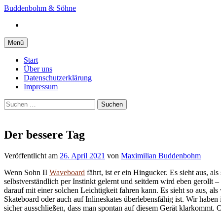
Springe
Buddenbohm & Söhne
zum
Instagram
Inhalt
Menü
Start
Über uns
Datenschutzerklärung
Impressum
Suchen
nach:
Der bessere Tag
Veröffentlicht
am
26. April 2021
von
Maximilian Buddenbohm
Wenn Sohn II
Waveboard
fährt, ist er ein Hingucker. Es sieht aus, a
selbstverständlich per Instinkt gelernt und seitdem wird eben geroll
darauf mit einer solchen Leichtigkeit fahren kann. Es sieht so aus, a
Skateboard oder auch auf Inlineskates überlebensfähig ist. Wir haben
sicher ausschließen, dass man spontan auf diesem Gerät klarkommt. 