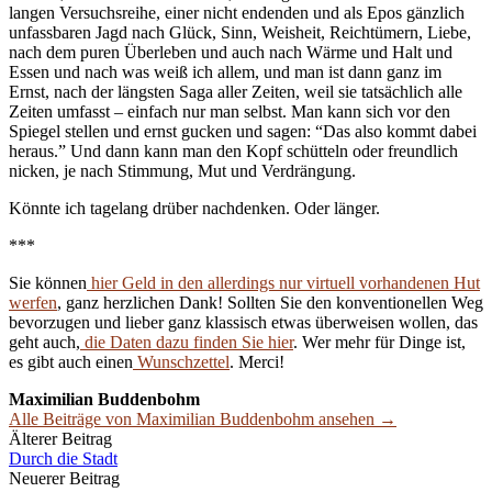
langen Versuchsreihe, einer nicht endenden und als Epos gänzlich
unfassbaren Jagd nach Glück, Sinn, Weisheit, Reichtümern, Liebe,
nach dem puren Überleben und auch nach Wärme und Halt und
Essen und nach was weiß ich allem, und man ist dann ganz im
Ernst, nach der längsten Saga aller Zeiten, weil sie tatsächlich alle
Zeiten umfasst – einfach nur man selbst. Man kann sich vor den
Spiegel stellen und ernst gucken und sagen: “Das also kommt dabei
heraus.” Und dann kann man den Kopf schütteln oder freundlich
nicken, je nach Stimmung, Mut und Verdrängung.
Könnte ich tagelang drüber nachdenken. Oder länger.
***
Sie können
hier Geld in den allerdings nur virtuell vorhandenen Hut
werfen
, ganz herzlichen Dank! Sollten Sie den konventionellen Weg
bevorzugen und lieber ganz klassisch etwas überweisen wollen, das
geht auch,
die Daten dazu finden Sie hier
. Wer mehr für Dinge ist,
es gibt auch einen
Wunschzettel
. Merci!
Maximilian Buddenbohm
Alle Beiträge von Maximilian Buddenbohm ansehen →
Beitrags-
Älterer Beitrag
Durch die Stadt
Navigation
Neuerer Beitrag