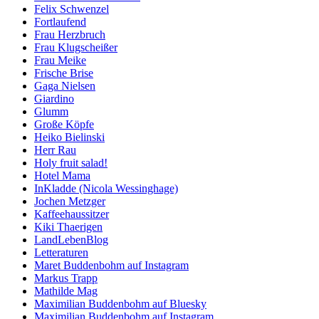
Felix Schwenzel
Fortlaufend
Frau Herzbruch
Frau Klugscheißer
Frau Meike
Frische Brise
Gaga Nielsen
Giardino
Glumm
Große Köpfe
Heiko Bielinski
Herr Rau
Holy fruit salad!
Hotel Mama
InKladde (Nicola Wessinghage)
Jochen Metzger
Kaffeehaussitzer
Kiki Thaerigen
LandLebenBlog
Letteraturen
Maret Buddenbohm auf Instagram
Markus Trapp
Mathilde Mag
Maximilian Buddenbohm auf Bluesky
Maximilian Buddenbohm auf Instagram