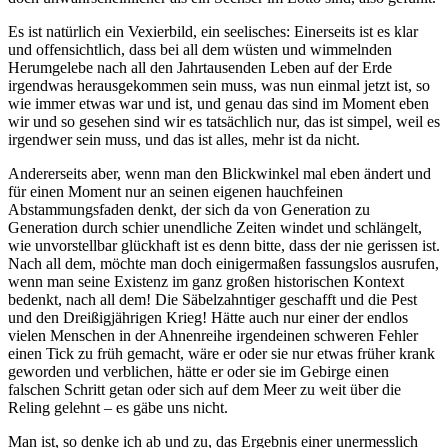
Es ist natürlich ein Vexierbild, ein seelisches: Einerseits ist es klar
und offensichtlich, dass bei all dem wüsten und wimmelnden
Herumgelebe nach all den Jahrtausenden Leben auf der Erde
irgendwas herausgekommen sein muss, was nun einmal jetzt ist, so
wie immer etwas war und ist, und genau das sind im Moment eben
wir und so gesehen sind wir es tatsächlich nur, das ist simpel, weil es
irgendwer sein muss, und das ist alles, mehr ist da nicht.
Andererseits aber, wenn man den Blickwinkel mal eben ändert und
für einen Moment nur an seinen eigenen hauchfeinen
Abstammungsfaden denkt, der sich da von Generation zu
Generation durch schier unendliche Zeiten windet und schlängelt,
wie unvorstellbar glückhaft ist es denn bitte, dass der nie gerissen ist.
Nach all dem, möchte man doch einigermaßen fassungslos ausrufen,
wenn man seine Existenz im ganz großen historischen Kontext
bedenkt, nach all dem! Die Säbelzahntiger geschafft und die Pest
und den Dreißigjährigen Krieg! Hätte auch nur einer der endlos
vielen Menschen in der Ahnenreihe irgendeinen schweren Fehler
einen Tick zu früh gemacht, wäre er oder sie nur etwas früher krank
geworden und verblichen, hätte er oder sie im Gebirge einen
falschen Schritt getan oder sich auf dem Meer zu weit über die
Reling gelehnt – es gäbe uns nicht.
Man ist, so denke ich ab und zu, das Ergebnis einer unermesslich