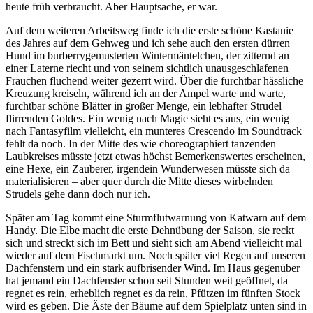
heute früh verbraucht. Aber Hauptsache, er war.
Auf dem weiteren Arbeitsweg finde ich die erste schöne Kastanie
des Jahres auf dem Gehweg und ich sehe auch den ersten dürren
Hund im burberrygemusterten Wintermäntelchen, der zitternd an
einer Laterne riecht und von seinem sichtlich unausgeschlafenen
Frauchen fluchend weiter gezerrt wird. Über die furchtbar hässliche
Kreuzung kreiseln, während ich an der Ampel warte und warte,
furchtbar schöne Blätter in großer Menge, ein lebhafter Strudel
flirrenden Goldes. Ein wenig nach Magie sieht es aus, ein wenig
nach Fantasyfilm vielleicht, ein munteres Crescendo im Soundtrack
fehlt da noch. In der Mitte des wie choreographiert tanzenden
Laubkreises müsste jetzt etwas höchst Bemerkenswertes erscheinen,
eine Hexe, ein Zauberer, irgendein Wunderwesen müsste sich da
materialisieren – aber quer durch die Mitte dieses wirbelnden
Strudels gehe dann doch nur ich.
Später am Tag kommt eine Sturmflutwarnung von Katwarn auf dem
Handy. Die Elbe macht die erste Dehnübung der Saison, sie reckt
sich und streckt sich im Bett und sieht sich am Abend vielleicht mal
wieder auf dem Fischmarkt um. Noch später viel Regen auf unseren
Dachfenstern und ein stark aufbrisender Wind. Im Haus gegenüber
hat jemand ein Dachfenster schon seit Stunden weit geöffnet, da
regnet es rein, erheblich regnet es da rein, Pfützen im fünften Stock
wird es geben. Die Äste der Bäume auf dem Spielplatz unten sind in