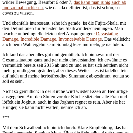
wilder Bewegung, Beaufort 6 oder 7,
das kann man ruhig auch ab
und zu mal nachlesen
, wie das da definiert ist, das ist schön, so
etwas zu wissen.
Und ebenfalls interessant, sehe ich gerade, ist die Fujita-Skala, mit
den Definitionen für Schäden bei Starkwinderscheinungen. Man
beachte unbedingt die letzten drei Ausprägungen:
Devastating
Damage, Incredible Damage, Invonceivable Damage
. Das vielleicht
auch beim Wahlergebnis am Sonntag leise murmeln, je nachdem.
Ich fand das aber alles gut und gemütlich. Ich bin zwar mit der
Gesamtsituation ganz und gar nicht einverstanden, ich erwähnte es
vermutlich bereits seit 2015 ab und zu und es hat sich seitdem nicht
mehr grundlegend geändert, aber dieses Wetter – es ist tadellos fein
auf mich und meine herbstfreudige Stimmung abgestimmt, genau so
soll es sein.
Nicht so gemütlich: In der Kirche wird wieder Essen an Bedürftige
ausgegeben. Auf den Stufen vor der Kirche sitzt eine alte Frau und
löffelt ein Joghurt, auch in das Joghurt regnet es rein. Aber sie hat
Hunger, sie kann nicht warten, nehme ich an.
***
Mit dem Schwalbenbuch bin ich durch. Klare Empfehlung, das hat
Freude gemacht: Stephen Moss, Über die Schwalbe. Auch wenn es