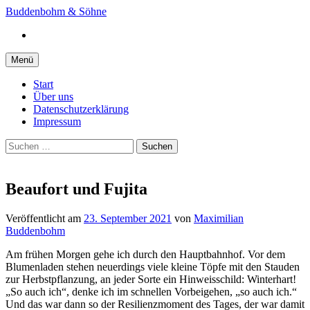
Springe
Buddenbohm & Söhne
zum
Instagram
Inhalt
Menü
Start
Über uns
Datenschutzerklärung
Impressum
Suchen
nach:
Beaufort und Fujita
Veröffentlicht
am
23. September 2021
von
Maximilian
Buddenbohm
Am frühen Morgen gehe ich durch den Hauptbahnhof. Vor dem
Blumenladen stehen neuerdings viele kleine Töpfe mit den Stauden
zur Herbstpflanzung, an jeder Sorte ein Hinweisschild: Winterhart!
„So auch ich“, denke ich im schnellen Vorbeigehen, „so auch ich.“
Und das war dann so der Resilienzmoment des Tages, der war damit