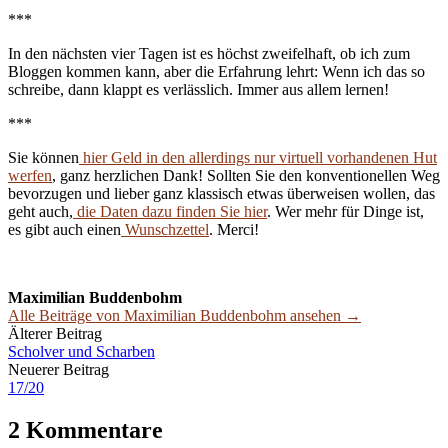
***
In den nächsten vier Tagen ist es höchst zweifelhaft, ob ich zum
Bloggen kommen kann, aber die Erfahrung lehrt: Wenn ich das so
schreibe, dann klappt es verlässlich. Immer aus allem lernen!
***
Sie können
hier Geld in den allerdings nur virtuell vorhandenen Hut
werfen
, ganz herzlichen Dank! Sollten Sie den konventionellen Weg
bevorzugen und lieber ganz klassisch etwas überweisen wollen, das
geht auch,
die Daten dazu finden Sie hier
. Wer mehr für Dinge ist,
es gibt auch einen
Wunschzettel
. Merci!
Maximilian Buddenbohm
Alle Beiträge von Maximilian Buddenbohm ansehen →
Beitrags-
Älterer Beitrag
Scholver und Scharben
Navigation
Neuerer Beitrag
17/20
2 Kommentare