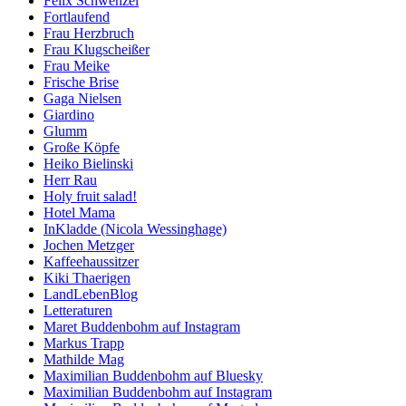
Felix Schwenzel
Fortlaufend
Frau Herzbruch
Frau Klugscheißer
Frau Meike
Frische Brise
Gaga Nielsen
Giardino
Glumm
Große Köpfe
Heiko Bielinski
Herr Rau
Holy fruit salad!
Hotel Mama
InKladde (Nicola Wessinghage)
Jochen Metzger
Kaffeehaussitzer
Kiki Thaerigen
LandLebenBlog
Letteraturen
Maret Buddenbohm auf Instagram
Markus Trapp
Mathilde Mag
Maximilian Buddenbohm auf Bluesky
Maximilian Buddenbohm auf Instagram