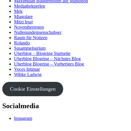
Maximilian Buddenbohm auf Mastodon
Mediathekperlen
Mek
Miagolare
Mitzi Irsaj
Novemberregen
Nullenundeinsenschubser
Raum für Notizen
Rolando
Susammelsurium
Uberblog – Blogring Startseite
Uberblog Blogring – Nächstes Blog
Uberblog Blogring – Vorheriges Blog
Voces Intimae
Wibke Ladwig
Cookie Einstellungen
Socialmedia
Instagram