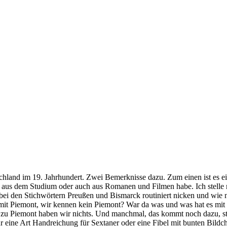
land im 19. Jahrhundert. Zwei Bemerknisse dazu. Zum einen ist es ei
le, aus dem Studium oder auch aus Romanen und Filmen habe. Ich stelle 
e bei den Stichwörtern Preußen und Bismarck routiniert nicken und wie n
mit Piemont, wir kennen kein Piemont? War da was und was hat es mit S
u Piemont haben wir nichts. Und manchmal, das kommt noch dazu, steht
 nur eine Art Handreichung für Sextaner oder eine Fibel mit bunten Bild