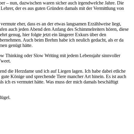
aber – nun, dazwischen waren sicher auch irgendwelche Jahre. Die
 Lehrer, der es aus guten Gründen damals mit der Vermittlung von
 vermute eher, dass es an der etwas langsamen Erzählweise liegt,
lafen auch jeden Abend den Anfang des Schimmelreiters hören, diese
t genug, hier folgte jetzt ein längerer Exkurs über den
ernehmen. Auch beim Brehm habe ich neulich gedacht, als er da
men genügt hätte.
Slow Thinking oder Slow Writing mit jedem Lebensjahr sinnvoller
Tweet.
end die Herzdame und ich auf Liegen lagen. Ich habe dabei etliche
, gute Könige und sprechende Tiere mancher Art hinein. Es ist auch
als ich es vermutet hätte. Was muss der mich damals beschäftigt
lügel.