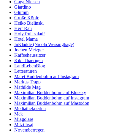
Gaga Nielsen
Giardino
Glumm
Große Köpfe
Heiko Bielinski
Herr Rau
Holy fruit salad!
Hotel Mama
InKladde (Nicola Wessinghage)
Jochen Metzger
Kaffeehaussitzer
Kiki Thaerigen
LandLebenBlog
Letteraturen
Maret Buddenbohm auf Instagram
Markus Trapp
Mathilde Mag
Maximilian Buddenbohm auf Bluesky
Maximilian Buddenbohm auf Instagram
Maximilian Buddenbohm auf Mastodon
Mediathekperlen
Mek
Miagolare
Mitzi Irsaj
Novemberregen