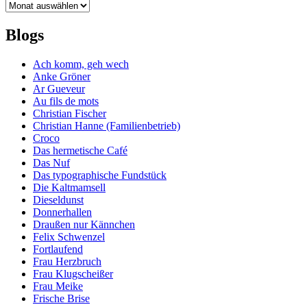
Archiv
Blogs
Ach komm, geh wech
Anke Gröner
Ar Gueveur
Au fils de mots
Christian Fischer
Christian Hanne (Familienbetrieb)
Croco
Das hermetische Café
Das Nuf
Das typographische Fundstück
Die Kaltmamsell
Dieseldunst
Donnerhallen
Draußen nur Kännchen
Felix Schwenzel
Fortlaufend
Frau Herzbruch
Frau Klugscheißer
Frau Meike
Frische Brise