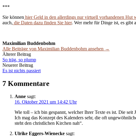
***
Sie können
hier Geld in den allerdings nur virtuell vorhandenen Hut 
auch,
die Daten dazu finden Sie hier
. Wer mehr für Dinge ist, es gibt 
Maximilian Buddenbohm
Alle Beiträge von Maximilian Buddenbohm ansehen →
Beitrags-
Älterer Beitrag
So träg, so plump
Navigation
Neuerer Beitrag
Es ist nichts passiert
7 Kommentare
Anne
sagt:
16. Oktober 2021 um 14:42 Uhr
Wie toll – ich bin gespannt, welcher Ihrer Texte es ist. Die se
Ich mag das Konzept des Kalenders sehr, die oft ungewöhnliche
steht den christlichen Kirchen nah“.
Ulrike Eggers-Wienecke
sagt: