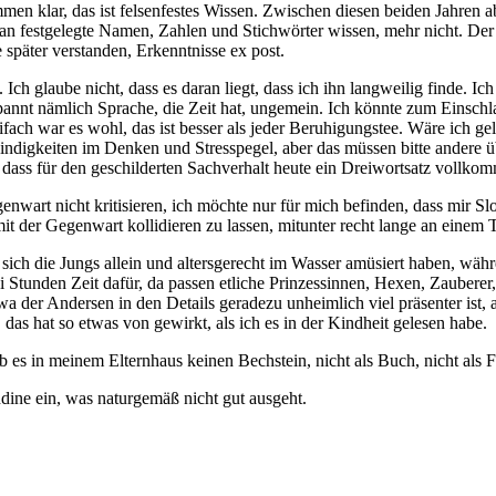
en klar, das ist felsenfestes Wissen. Zwischen diesen beiden Jahren 
an festgelegte Namen, Zahlen und Stichwörter wissen, mehr nicht. Der
 später verstanden, Erkenntnisse ex post.
 glaube nicht, dass es daran liegt, dass ich ihn langweilig finde. Ich
pannt nämlich Sprache, die Zeit hat, ungemein. Ich könnte zum Einsch
 war es wohl, das ist besser als jeder Beruhigungstee. Wäre ich gelehr
igkeiten im Denken und Stresspegel, aber das müssen bitte andere üb
dass für den geschilderten Sachverhalt heute ein Dreiwortsatz vollkom
enwart nicht kritisieren, ich möchte nur für mich befinden, dass mir 
it der Gegenwart kollidieren zu lassen, mitunter recht lange an einem 
sich die Jungs allein und altersgerecht im Wasser amüsiert haben, währ
 Stunden Zeit dafür, da passen etliche Prinzessinnen, Hexen, Zauberer
twa der Andersen in den Details geradezu unheimlich viel präsenter ist, 
s hat so etwas von gewirkt, als ich es in der Kindheit gelesen habe.
b es in meinem Elternhaus keinen Bechstein, nicht als Buch, nicht als F
dine ein, was naturgemäß nicht gut ausgeht.