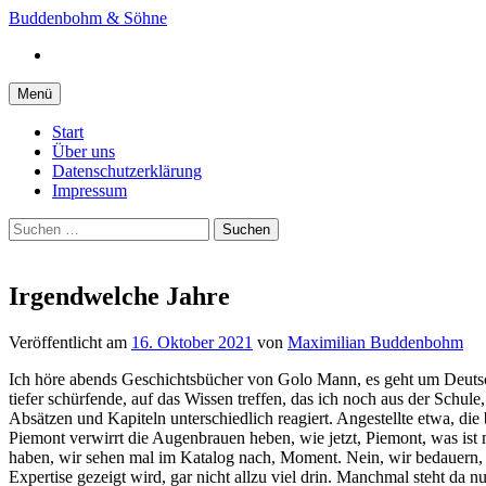
Springe
Buddenbohm & Söhne
zum
Instagram
Inhalt
Menü
Start
Über uns
Datenschutzerklärung
Impressum
Suchen
nach:
Irgendwelche Jahre
Veröffentlicht
am
16. Oktober 2021
von
Maximilian Buddenbohm
Ich höre abends Geschichtsbücher von Golo Mann, es geht um Deutsch
tiefer schürfende, auf das Wissen treffen, das ich noch aus der Schu
Absätzen und Kapiteln unterschiedlich reagiert. Angestellte etwa, di
Piemont verwirrt die Augenbrauen heben, wie jetzt, Piemont, was ist 
haben, wir sehen mal im Katalog nach, Moment. Nein, wir bedauern, z
Expertise gezeigt wird, gar nicht allzu viel drin. Manchmal steht da