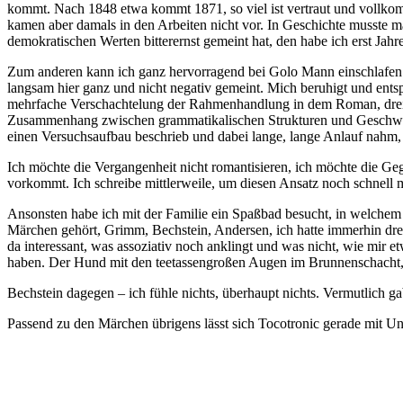
kommt. Nach 1848 etwa kommt 1871, so viel ist vertraut und vollkomm
kamen aber damals in den Arbeiten nicht vor. In Geschichte musste m
demokratischen Werten bitterernst gemeint hat, den habe ich erst Jahre
Zum anderen kann ich ganz hervorragend bei Golo Mann einschlafen. Ich
langsam hier ganz und nicht negativ gemeint. Mich beruhigt und ents
mehrfache Verschachtelung der Rahmenhandlung in dem Roman, dreifach
Zusammenhang zwischen grammatikalischen Strukturen und Geschwind
einen Versuchsaufbau beschrieb und dabei lange, lange Anlauf nahm, 
Ich möchte die Vergangenheit nicht romantisieren, ich möchte die Geg
vorkommt. Ich schreibe mittlerweile, um diesen Ansatz noch schnell m
Ansonsten habe ich mit der Familie ein Spaßbad besucht, in welchem 
Märchen gehört, Grimm, Bechstein, Andersen, ich hatte immerhin drei
da interessant, was assoziativ noch anklingt und was nicht, wie mir e
haben. Der Hund mit den teetassengroßen Augen im Brunnenschacht, da
Bechstein dagegen – ich fühle nichts, überhaupt nichts. Vermutlich ga
Passend zu den Märchen übrigens lässt sich Tocotronic gerade mit Un