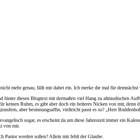
icht mehr genau, fällt mir dabei ein. Ich merke die mal für demnächst 
 hinter diesen Blogtext mit dermaßen viel Hang zu altmodischen Aufhä
für keinen Ruhm, es gibt aber doch ein heiteres Nicken von mir, denn 
igionsfern, aber besinnungsaffin, vielleicht passt es so? „Herr Budden
 evangelisch sogar, es erscheint da um diese Jahreszeit immer ein Kale
t von mir.
ch Pastor werden sollen? Allein mir fehlt der Glaube.