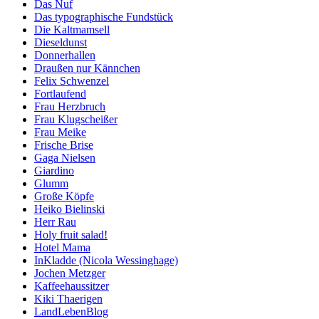
Das Nuf
Das typographische Fundstück
Die Kaltmamsell
Dieseldunst
Donnerhallen
Draußen nur Kännchen
Felix Schwenzel
Fortlaufend
Frau Herzbruch
Frau Klugscheißer
Frau Meike
Frische Brise
Gaga Nielsen
Giardino
Glumm
Große Köpfe
Heiko Bielinski
Herr Rau
Holy fruit salad!
Hotel Mama
InKladde (Nicola Wessinghage)
Jochen Metzger
Kaffeehaussitzer
Kiki Thaerigen
LandLebenBlog