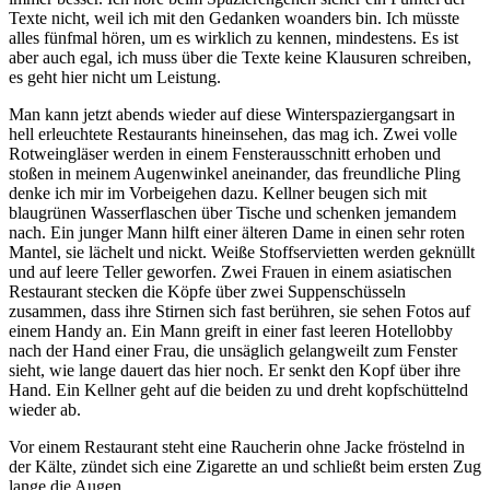
Texte nicht, weil ich mit den Gedanken woanders bin. Ich müsste
alles fünfmal hören, um es wirklich zu kennen, mindestens. Es ist
aber auch egal, ich muss über die Texte keine Klausuren schreiben,
es geht hier nicht um Leistung.
Man kann jetzt abends wieder auf diese Winterspaziergangsart in
hell erleuchtete Restaurants hineinsehen, das mag ich. Zwei volle
Rotweingläser werden in einem Fensterausschnitt erhoben und
stoßen in meinem Augenwinkel aneinander, das freundliche Pling
denke ich mir im Vorbeigehen dazu. Kellner beugen sich mit
blaugrünen Wasserflaschen über Tische und schenken jemandem
nach. Ein junger Mann hilft einer älteren Dame in einen sehr roten
Mantel, sie lächelt und nickt. Weiße Stoffservietten werden geknüllt
und auf leere Teller geworfen. Zwei Frauen in einem asiatischen
Restaurant stecken die Köpfe über zwei Suppenschüsseln
zusammen, dass ihre Stirnen sich fast berühren, sie sehen Fotos auf
einem Handy an. Ein Mann greift in einer fast leeren Hotellobby
nach der Hand einer Frau, die unsäglich gelangweilt zum Fenster
sieht, wie lange dauert das hier noch. Er senkt den Kopf über ihre
Hand. Ein Kellner geht auf die beiden zu und dreht kopfschüttelnd
wieder ab.
Vor einem Restaurant steht eine Raucherin ohne Jacke fröstelnd in
der Kälte, zündet sich eine Zigarette an und schließt beim ersten Zug
lange die Augen.