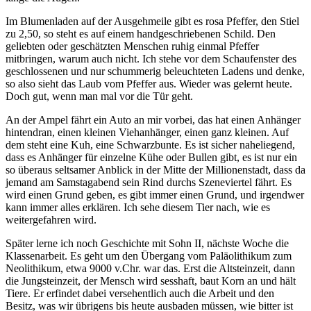
Im Blumenladen auf der Ausgehmeile gibt es rosa Pfeffer, den Stiel
zu 2,50, so steht es auf einem handgeschriebenen Schild. Den
geliebten oder geschätzten Menschen ruhig einmal Pfeffer
mitbringen, warum auch nicht. Ich stehe vor dem Schaufenster des
geschlossenen und nur schummerig beleuchteten Ladens und denke,
so also sieht das Laub vom Pfeffer aus. Wieder was gelernt heute.
Doch gut, wenn man mal vor die Tür geht.
An der Ampel fährt ein Auto an mir vorbei, das hat einen Anhänger
hintendran, einen kleinen Viehanhänger, einen ganz kleinen. Auf
dem steht eine Kuh, eine Schwarzbunte. Es ist sicher naheliegend,
dass es Anhänger für einzelne Kühe oder Bullen gibt, es ist nur ein
so überaus seltsamer Anblick in der Mitte der Millionenstadt, dass da
jemand am Samstagabend sein Rind durchs Szeneviertel fährt. Es
wird einen Grund geben, es gibt immer einen Grund, und irgendwer
kann immer alles erklären. Ich sehe diesem Tier nach, wie es
weitergefahren wird.
Später lerne ich noch Geschichte mit Sohn II, nächste Woche die
Klassenarbeit. Es geht um den Übergang vom Paläolithikum zum
Neolithikum, etwa 9000 v.Chr. war das. Erst die Altsteinzeit, dann
die Jungsteinzeit, der Mensch wird sesshaft, baut Korn an und hält
Tiere. Er erfindet dabei versehentlich auch die Arbeit und den
Besitz, was wir übrigens bis heute ausbaden müssen, wie bitter ist