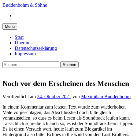
Springe
Buddenbohm & Söhne
zum
Instagram
Inhalt
Menü
Start
Über uns
Datenschutzerklärung
Impressum
Suchen
nach:
Noch vor dem Erscheinen des Menschen
Veröffentlicht
am
24. Oktober 2021
von
Maximilian Buddenbohm
In einem Kommentar zum letzten Text wurde zum wiederholten
Male vorgeschlagen, das Abschlusslied doch bitte gleich
voranzustellen, so dass es beim Lesen als Soundtrack laufen kann.
Tatsächlich schreibe ich auch so, es ist der Soundtrack beim Tippen.
Es ist einen Versuch wert, heute läuft zum Blogartikel im
Hintergrund also bitte: Echoes in the wind von den Lost Brothers.