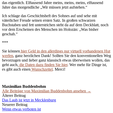
das eigentlich. Elftausend Jahre meins, meins, meins, elftausend
Jahre das morgendliche „Wir müssen jetzt aufstehen.“
Ich schlage das Geschichtsheft des Sohnes auf und sehe mit
väterlicher Freude seinen ersten Satz. In großen schwarzen
Buchstaben und fett unterstrichen steht da auf dem Deckblatt, noch
vor dem Erscheinen des Menschen im Holozän: „Was bisher
geschah.“
***
Sie können
hier Geld in den allerdings nur virtuell vorhandenen Hut
werfen
, ganz herzlichen Dank! Sollten Sie den konventionellen Weg
bevorzugen und lieber ganz klassisch etwas überweisen wollen, das
geht auch,
die Daten dazu finden Sie hier
. Wer mehr für Dinge ist,
es gibt auch einen
Wunschzettel
. Merci!
Maximilian Buddenbohm
Alle Beiträge von Maximilian Buddenbohm ansehen →
Beitrags-
Älterer Beitrag
Das Laub ist jetzt in Mecklenburg
Navigation
Neuerer Beitrag
Wenn etwas verboten ist