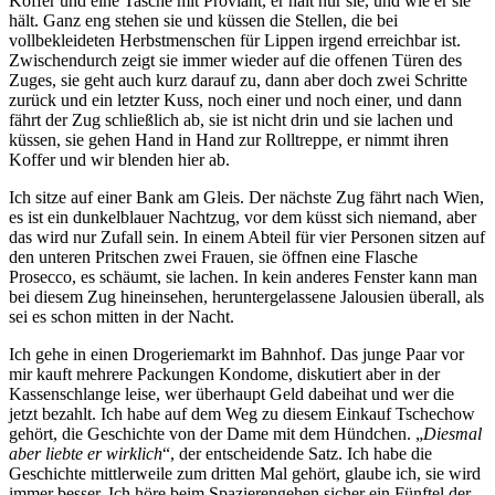
Koffer und eine Tasche mit Proviant, er hält nur sie, und wie er sie
hält. Ganz eng stehen sie und küssen die Stellen, die bei
vollbekleideten Herbstmenschen für Lippen irgend erreichbar ist.
Zwischendurch zeigt sie immer wieder auf die offenen Türen des
Zuges, sie geht auch kurz darauf zu, dann aber doch zwei Schritte
zurück und ein letzter Kuss, noch einer und noch einer, und dann
fährt der Zug schließlich ab, sie ist nicht drin und sie lachen und
küssen, sie gehen Hand in Hand zur Rolltreppe, er nimmt ihren
Koffer und wir blenden hier ab.
Ich sitze auf einer Bank am Gleis. Der nächste Zug fährt nach Wien,
es ist ein dunkelblauer Nachtzug, vor dem küsst sich niemand, aber
das wird nur Zufall sein. In einem Abteil für vier Personen sitzen auf
den unteren Pritschen zwei Frauen, sie öffnen eine Flasche
Prosecco, es schäumt, sie lachen. In kein anderes Fenster kann man
bei diesem Zug hineinsehen, heruntergelassene Jalousien überall, als
sei es schon mitten in der Nacht.
Ich gehe in einen Drogeriemarkt im Bahnhof. Das junge Paar vor
mir kauft mehrere Packungen Kondome, diskutiert aber in der
Kassenschlange leise, wer überhaupt Geld dabeihat und wer die
jetzt bezahlt. Ich habe auf dem Weg zu diesem Einkauf Tschechow
gehört, die Geschichte von der Dame mit dem Hündchen. „
Diesmal
aber liebte er wirklich
“, der entscheidende Satz. Ich habe die
Geschichte mittlerweile zum dritten Mal gehört, glaube ich, sie wird
immer besser. Ich höre beim Spazierengehen sicher ein Fünftel der