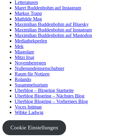
Letteraturen
Maret Buddenbohm auf Instagram
Markus Trapp
Mathilde Mag
Maximilian Buddenbohm auf Bluesky
Maximilian Buddenbohm auf Instagram
Maximilian Buddenbohm auf Mastodon
Mediathekperlen
Mek
Miagolare
Mitzi Irsaj
Novemberregen
Nullenundeinsenschubser
Raum für Notizen
Rolando
Susammelsurium
Uberblog – Blogring Startseite
Uberblog Blogring – Nächstes Blog
Uberblog Blogring – Vorheriges Blog
Voces Intimae
Wibke Ladwig
Cookie Einstellungen